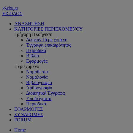
κλείσιμο
ΕΙΣΟΔΟΣ
ΑΝΑΖΗΤΗΣΗ
ΚΑΤΗΓΟΡΙΕΣ ΠΕΡΙΕΧΟΜΕΝΟΥ
Γρήγορη Πλοήγηση
Δωρεάν Περιεχόμενο
Έγγραφα επικαιρότητας
Περιοδικά
Βιβλία
Εφαρμογές
Περιεχόμενο
Νομοθεσία
Νομολογία
Βιβλιογραφία
Αρθρογραφία
Διοικητικά Έγγραφα
Υποδείγματα
Περιοδικά
ΕΦΑΡΜΟΓΕΣ
ΣΥΝΔΡΟΜΕΣ
FORUM
Home