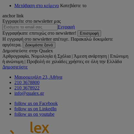
Μετάβαση στο κείμενο
Κατεβάστε το
anchor link
Εγγραφείτε στο newsletter μας
Εγγραφή
Εγγραφήκατε επιτυχώς στο newsletter!
Επιστροφή
Η εγγραφή στο newsletter απέτυχε. Παρακαλώ δοκιμάστε
αργότερα.
Δοκιμάστε ξανά
Δημοσιεύστε στην Qualex
Αρθρογραφία, Νομολογία ή Σχόλια | Άμεση ανάρτηση | Επώνυμη
ή ανώνυμη | Προβολή σε χιλιάδες χρήστες σε όλη την Ελλάδα
Δημοσιεύστε
Μαυρομιχάλη 23, Αθήνα
210 3678800
210 3678922
info@qualex.gr
follow us on Facebook
follow us on LinkedIn
follow us on youtube