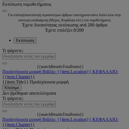
Εκτύπωση νομοθετήματος
Για επιλογή/αποεπιλογή περισσοτέρων άρθρων ταυτόχρονα κάντε διπλό κλικ στην
ανώτερη υποδιαίρεση (Μέρος, Κεφάλαιο κλπ.) του νομοθετήματος
Έχετε δυνατότητας εκτύπωσης ανά 200 άρθρα
Έχετε επιλέξει
0
/200
Εκτύπωση
Τι ψάχνετε;
{{searchResultsTotalItems}}
Προϊσχύουσα μορφή
Βιβλίο: {{item.Location}}
ΚΕΦΑΛΑΙΟ:
{{item.Chapter}}
{{item.Title}}
Προϊσχύουσα μορφή
Κλείσιμο
Δεν βρέθηκαν αποτελέσματα
Τι ψάχνετε;
{{searchResultsTotalItems}}
Προϊσχύουσα μορφή
Βιβλίο: {{item.Location}}
ΚΕΦΑΛΑΙΟ:
{{item.Chapter}}