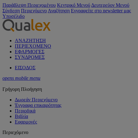
Παράβλεψη Περιεχομένου
Κεντρικό Μενού
Δευτερεύον Μενού
Σύνδεση
Περιεχόμενο
Αναζήτηση
Εγγραφείτε στο newsletter μας
Υποσέλιδο
ΑΝΑΖΗΤΗΣΗ
ΠΕΡΙΕΧΟΜΕΝΟ
ΕΦΑΡΜΟΓΕΣ
ΣΥΝΔΡΟΜΕΣ
ΕΙΣΟΔΟΣ
opens mobile menu
Γρήγορη Πλοήγηση
Δωρεάν Περιεχόμενο
Έγγραφα επικαιρότητας
Περιοδικά
Βιβλία
Εφαρμογές
Περιεχόμενο