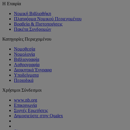
Η Εταιρία
Νομική Βιβλιοθήκη
Πλατφόρμα Νομικού Περιεχομένου
Βραβεία & Πιστοποιήσεις
Πακέτα Συνδρομών
Κατηγορίες Περιεχομένου
Νομοθεσία
Νομολογία
Βιβλιογραφία
Αρθρογραφία
Διοικητικά Έγγραφα
Υποδείγματα
Περιοδικά
Χρήσιμοι Σύνδεσμοι
www.nb.org
Επικοινωνία
Συχνές Ερωτήσεις
Δημοσιεύστε στην Qualex