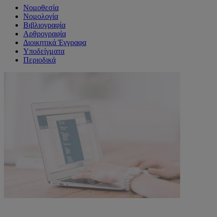
Νομοθεσία
Νομολογία
Βιβλιογραφία
Αρθρογραφία
Διοικητικά Έγγραφα
Υποδείγματα
Περιοδικά