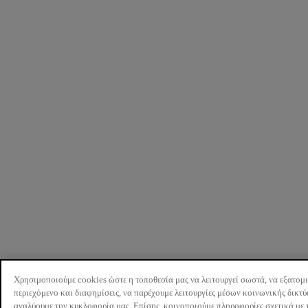
Χρησιμοποιούμε cookies ώστε η τοποθεσία μας να λειτουργεί σωστά, να εξατομ
περιεχόμενο και διαφημίσεις, να παρέχουμε λειτουργίες μέσων κοινωνικής δικτ
αναλύουμε την κυκλοφορία μας. Επίσης, κοινοποιούμε πληροφορίες σχετικά με 