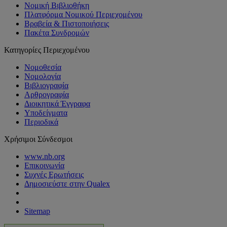
Νομική Βιβλιοθήκη
Πλατφόρμα Νομικού Περιεχομένου
Βραβεία & Πιστοποιήσεις
Πακέτα Συνδρομών
Κατηγορίες Περιεχομένου
Νομοθεσία
Νομολογία
Βιβλιογραφία
Αρθρογραφία
Διοικητικά Έγγραφα
Υποδείγματα
Περιοδικά
Χρήσιμοι Σύνδεσμοι
www.nb.org
Επικοινωνία
Συχνές Ερωτήσεις
Δημοσιεύστε στην Qualex
Sitemap