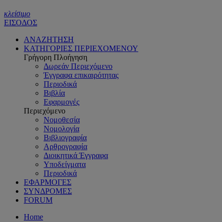
κλείσιμο
ΕΙΣΟΔΟΣ
ΑΝΑΖΗΤΗΣΗ
ΚΑΤΗΓΟΡΙΕΣ ΠΕΡΙΕΧΟΜΕΝΟΥ
Γρήγορη Πλοήγηση
Δωρεάν Περιεχόμενο
Έγγραφα επικαιρότητας
Περιοδικά
Βιβλία
Εφαρμογές
Περιεχόμενο
Νομοθεσία
Νομολογία
Βιβλιογραφία
Αρθρογραφία
Διοικητικά Έγγραφα
Υποδείγματα
Περιοδικά
ΕΦΑΡΜΟΓΕΣ
ΣΥΝΔΡΟΜΕΣ
FORUM
Home