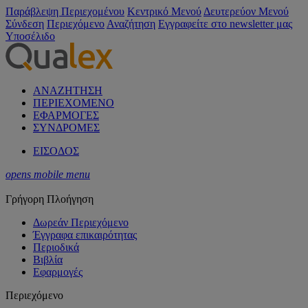
Παράβλεψη Περιεχομένου
Κεντρικό Μενού
Δευτερεύον Μενού
Σύνδεση
Περιεχόμενο
Αναζήτηση
Εγγραφείτε στο newsletter μας
Υποσέλιδο
ΑΝΑΖΗΤΗΣΗ
ΠΕΡΙΕΧΟΜΕΝΟ
ΕΦΑΡΜΟΓΕΣ
ΣΥΝΔΡΟΜΕΣ
ΕΙΣΟΔΟΣ
opens mobile menu
Γρήγορη Πλοήγηση
Δωρεάν Περιεχόμενο
Έγγραφα επικαιρότητας
Περιοδικά
Βιβλία
Εφαρμογές
Περιεχόμενο