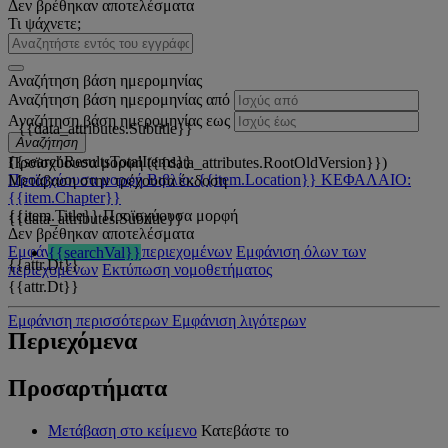
Δεν βρέθηκαν αποτελέσματα
Τι ψάχνετε;
Αναζήτηση βάση ημερομηνίας
Αναζήτηση βάση ημερομηνίας από
Αναζήτηση βάση ημερομηνίας εως
{{data_attributes.Subtitle}}
Αναζήτηση
{{searchResultsTotalItems}}
Προϊσχύουσα μορφή ({{data_attributes.RootOldVersion}})
Προϊσχύουσα μορφή
Βιβλίο: {{item.Location}}
ΚΕΦΑΛΑΙΟ:
Μετάβαση στην τρέχουσα έκδοση
{{item.Chapter}}
{{item.Title}}
Προϊσχύουσα μορφή
{{data_attributes.Subtitle}}
Δεν βρέθηκαν αποτελέσματα
Εμφάνιση όλων των περιεχομένων
Εμφάνιση όλων των
{{searchVal}}
{{attr.Dt}}
περιεχομένων
Εκτύπωση νομοθετήματος
{{attr.Dt}}
Εμφάνιση περισσότερων
Εμφάνιση λιγότερων
Περιεχόμενα
Προσαρτήματα
Μετάβαση στο κείμενο
Κατεβάστε το