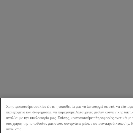
Χρησιμοποιούμε cookies ώστε η τοποθεσία μας να λειτουργεί σωστά, να εξατομ
περιεχόμενο και διαφημίσεις, να παρέχουμε λειτουργίες μέσων κοινωνικής δικτ
αναλύουμε την κυκλοφορία μας. Επίσης, κοινοποιούμε πληροφορίες σχετικά με 
σας χρήση της τοποθεσίας μας στους συνεργάτες μέσων κοινωνικής δικτύωσης, 
ανάλυσης.