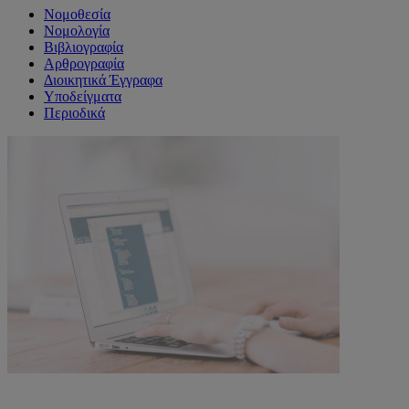
Νομοθεσία
Νομολογία
Βιβλιογραφία
Αρθρογραφία
Διοικητικά Έγγραφα
Υποδείγματα
Περιοδικά