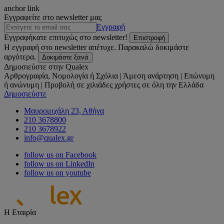
anchor link
Εγγραφείτε στο newsletter μας
Εγγραφή
Εγγραφήκατε επιτυχώς στο newsletter!
Επιστροφή
Η εγγραφή στο newsletter απέτυχε. Παρακαλώ δοκιμάστε
αργότερα.
Δοκιμάστε ξανά
Δημοσιεύστε στην Qualex
Αρθρογραφία, Νομολογία ή Σχόλια | Άμεση ανάρτηση | Επώνυμη
ή ανώνυμη | Προβολή σε χιλιάδες χρήστες σε όλη την Ελλάδα
Δημοσιεύστε
Μαυρομιχάλη 23, Αθήνα
210 3678800
210 3678922
info@qualex.gr
follow us on Facebook
follow us on LinkedIn
follow us on youtube
Η Εταιρία