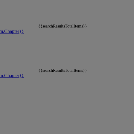
{{searchResultsTotalItems}}
m.Chapter}}
{{searchResultsTotalItems}}
m.Chapter}}