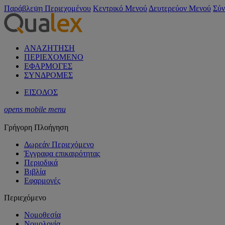
Παράβλεψη Περιεχομένου
Κεντρικό Μενού
Δευτερεύον Μενού
Σύν
ΑΝΑΖΗΤΗΣΗ
ΠΕΡΙΕΧΟΜΕΝΟ
ΕΦΑΡΜΟΓΕΣ
ΣΥΝΔΡΟΜΕΣ
ΕΙΣΟΔΟΣ
opens mobile menu
Γρήγορη Πλοήγηση
Δωρεάν Περιεχόμενο
Έγγραφα επικαιρότητας
Περιοδικά
Βιβλία
Εφαρμογές
Περιεχόμενο
Νομοθεσία
Νομολογία