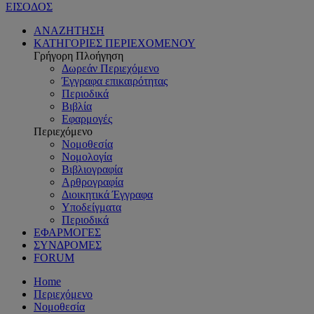
ΕΙΣΟΔΟΣ
ΑΝΑΖΗΤΗΣΗ
ΚΑΤΗΓΟΡΙΕΣ ΠΕΡΙΕΧΟΜΕΝΟΥ
Γρήγορη Πλοήγηση
Δωρεάν Περιεχόμενο
Έγγραφα επικαιρότητας
Περιοδικά
Βιβλία
Εφαρμογές
Περιεχόμενο
Νομοθεσία
Νομολογία
Βιβλιογραφία
Αρθρογραφία
Διοικητικά Έγγραφα
Υποδείγματα
Περιοδικά
ΕΦΑΡΜΟΓΕΣ
ΣΥΝΔΡΟΜΕΣ
FORUM
Home
Περιεχόμενο
Νομοθεσία