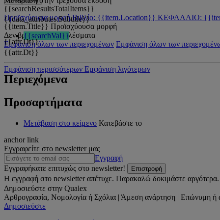
Μετάβαση στην τρέχουσα έκδοση
{{searchResultsTotalItems}}
Προϊσχύουσα μορφή
Βιβλίο: {{item.Location}}
ΚΕΦΑΛΑΙΟ: {{ite
{{data_attributes.Subtitle}}
{{item.Title}}
Προϊσχύουσα μορφή
Δεν βρέθηκαν αποτελέσματα
{{searchVal}}
{{attr.Dt}}
Εμφάνιση όλων των περιεχομένων
Εμφάνιση όλων των περιεχομέν
{{attr.Dt}}
Εμφάνιση περισσότερων
Εμφάνιση λιγότερων
Περιεχόμενα
Προσαρτήματα
Μετάβαση στο κείμενο
Κατεβάστε το
anchor link
Εγγραφείτε στο newsletter μας
Εγγραφή
Εγγραφήκατε επιτυχώς στο newsletter!
Επιστροφή
Η εγγραφή στο newsletter απέτυχε. Παρακαλώ δοκιμάστε αργότερα.
Δημοσιεύστε στην Qualex
Αρθρογραφία, Νομολογία ή Σχόλια | Άμεση ανάρτηση | Επώνυμη ή 
Δημοσιεύστε