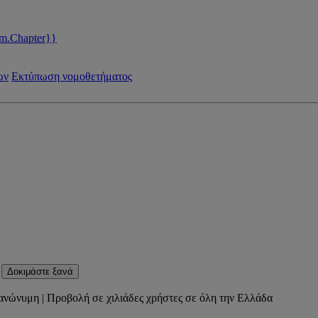
m.Chapter}}
ων
Εκτύπωση νομοθετήματος
Δοκιμάστε ξανά
ανώνυμη | Προβολή σε χιλιάδες χρήστες σε όλη την Ελλάδα