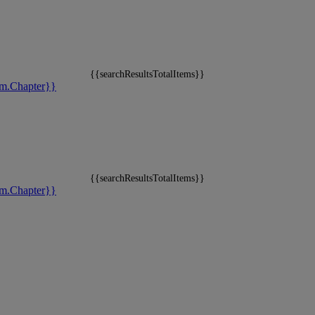
{{searchResultsTotalItems}}
m.Chapter}}
{{searchResultsTotalItems}}
m.Chapter}}