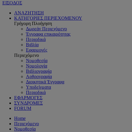
ΕΙΣΟΔΟΣ
ΑΝΑΖΗΤΗΣΗ
ΚΑΤΗΓΟΡΙΕΣ ΠΕΡΙΕΧΟΜΕΝΟΥ
Γρήγορη Πλοήγηση
Δωρεάν Περιεχόμενο
Έγγραφα επικαιρότητας
Περιοδικά
Βιβλία
Εφαρμογές
Περιεχόμενο
Νομοθεσία
Νομολογία
Βιβλιογραφία
Αρθρογραφία
Διοικητικά Έγγραφα
Υποδείγματα
Περιοδικά
ΕΦΑΡΜΟΓΕΣ
ΣΥΝΔΡΟΜΕΣ
FORUM
Home
Περιεχόμενο
Νομοθεσία