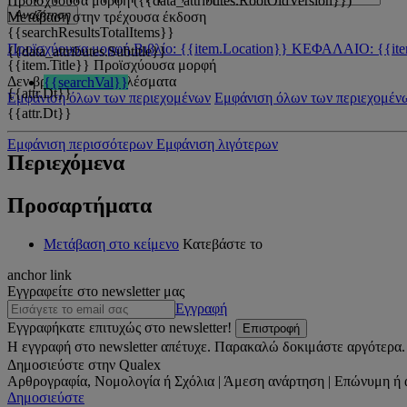
Προϊσχύουσα μορφή ({{data_attributes.RootOldVersion}})
Αναζήτηση
Μετάβαση στην τρέχουσα έκδοση
{{searchResultsTotalItems}}
Προϊσχύουσα μορφή
Βιβλίο: {{item.Location}}
ΚΕΦΑΛΑΙΟ: {{ite
{{data_attributes.Subtitle}}
{{item.Title}}
Προϊσχύουσα μορφή
Δεν βρέθηκαν αποτελέσματα
{{searchVal}}
{{attr.Dt}}
Εμφάνιση όλων των περιεχομένων
Εμφάνιση όλων των περιεχομέν
{{attr.Dt}}
Εμφάνιση περισσότερων
Εμφάνιση λιγότερων
Περιεχόμενα
Προσαρτήματα
Μετάβαση στο κείμενο
Κατεβάστε το
anchor link
Εγγραφείτε στο newsletter μας
Εγγραφή
Εγγραφήκατε επιτυχώς στο newsletter!
Επιστροφή
Η εγγραφή στο newsletter απέτυχε. Παρακαλώ δοκιμάστε αργότερα.
Δημοσιεύστε στην Qualex
Αρθρογραφία, Νομολογία ή Σχόλια | Άμεση ανάρτηση | Επώνυμη ή 
Δημοσιεύστε