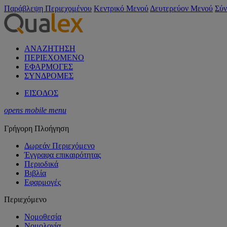
Παράβλεψη Περιεχομένου
Κεντρικό Μενού
Δευτερεύον Μενού
Σύν
ΑΝΑΖΗΤΗΣΗ
ΠΕΡΙΕΧΟΜΕΝΟ
ΕΦΑΡΜΟΓΕΣ
ΣΥΝΔΡΟΜΕΣ
ΕΙΣΟΔΟΣ
opens mobile menu
Γρήγορη Πλοήγηση
Δωρεάν Περιεχόμενο
Έγγραφα επικαιρότητας
Περιοδικά
Βιβλία
Εφαρμογές
Περιεχόμενο
Νομοθεσία
Νομολογία