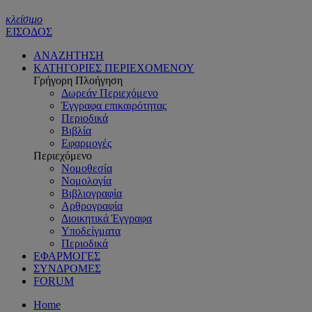
κλείσιμο
ΕΙΣΟΔΟΣ
ΑΝΑΖΗΤΗΣΗ
ΚΑΤΗΓΟΡΙΕΣ ΠΕΡΙΕΧΟΜΕΝΟΥ
Γρήγορη Πλοήγηση
Δωρεάν Περιεχόμενο
Έγγραφα επικαιρότητας
Περιοδικά
Βιβλία
Εφαρμογές
Περιεχόμενο
Νομοθεσία
Νομολογία
Βιβλιογραφία
Αρθρογραφία
Διοικητικά Έγγραφα
Υποδείγματα
Περιοδικά
ΕΦΑΡΜΟΓΕΣ
ΣΥΝΔΡΟΜΕΣ
FORUM
Home