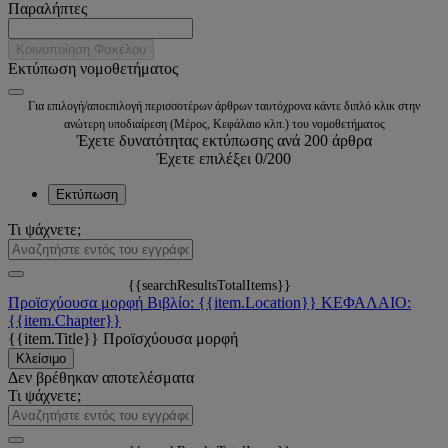
Παραλήπτες
Κοινοποίηση Φακέλου
Εκτύπωση νομοθετήματος
Για επιλογή/αποεπιλογή περισσοτέρων άρθρων ταυτόχρονα κάντε διπλό κλικ στην
ανώτερη υποδιαίρεση (Μέρος, Κεφάλαιο κλπ.) του νομοθετήματος
Έχετε δυνατότητας εκτύπωσης ανά 200 άρθρα
Έχετε επιλέξει
0
/200
Εκτύπωση
Τι ψάχνετε;
{{searchResultsTotalItems}}
Προϊσχύουσα μορφή
Βιβλίο: {{item.Location}}
ΚΕΦΑΛΑΙΟ:
{{item.Chapter}}
{{item.Title}}
Προϊσχύουσα μορφή
Κλείσιμο
Δεν βρέθηκαν αποτελέσματα
Τι ψάχνετε;