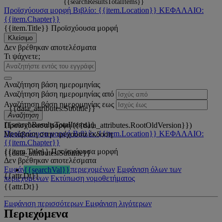
{{searchResultsTotalItems}}
Προϊσχύουσα μορφή
Βιβλίο: {{item.Location}}
ΚΕΦΑΛΑΙΟ:
{{item.Chapter}}
{{item.Title}}
Προϊσχύουσα μορφή
Κλείσιμο
Δεν βρέθηκαν αποτελέσματα
Τι ψάχνετε;
Αναζήτηση βάση ημερομηνίας
Αναζήτηση βάση ημερομηνίας από
Αναζήτηση βάση ημερομηνίας εως
{{data_attributes.Subtitle}}
Αναζήτηση
{{searchResultsTotalItems}}
Προϊσχύουσα μορφή ({{data_attributes.RootOldVersion}})
Προϊσχύουσα μορφή
Βιβλίο: {{item.Location}}
ΚΕΦΑΛΑΙΟ:
Μετάβαση στην τρέχουσα έκδοση
{{item.Chapter}}
{{item.Title}}
Προϊσχύουσα μορφή
{{data_attributes.Subtitle}}
Δεν βρέθηκαν αποτελέσματα
Εμφάνιση όλων των περιεχομένων
Εμφάνιση όλων των
{{searchVal}}
{{attr.Dt}}
περιεχομένων
Εκτύπωση νομοθετήματος
{{attr.Dt}}
Εμφάνιση περισσότερων
Εμφάνιση λιγότερων
Περιεχόμενα