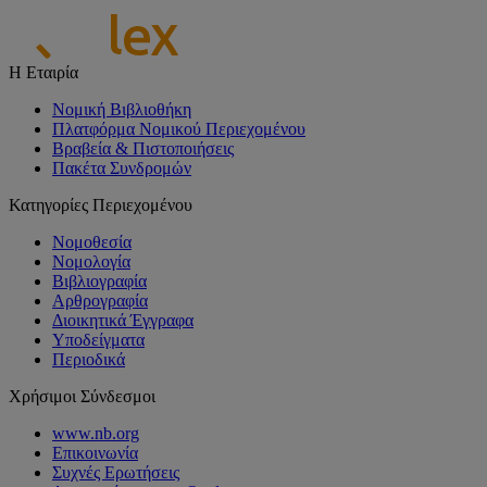
Η Εταιρία
Νομική Βιβλιοθήκη
Πλατφόρμα Νομικού Περιεχομένου
Βραβεία & Πιστοποιήσεις
Πακέτα Συνδρομών
Κατηγορίες Περιεχομένου
Νομοθεσία
Νομολογία
Βιβλιογραφία
Αρθρογραφία
Διοικητικά Έγγραφα
Υποδείγματα
Περιοδικά
Χρήσιμοι Σύνδεσμοι
www.nb.org
Επικοινωνία
Συχνές Ερωτήσεις