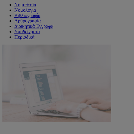
Νομοθεσία
Νομολογία
Βιβλιογραφία
Αρθρογραφία
Διοικητικά Έγγραφα
Υποδείγματα
Περιοδικά