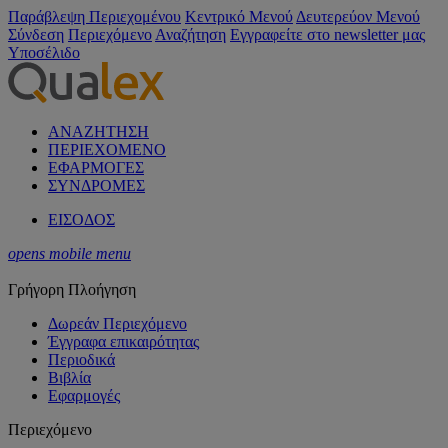
Παράβλεψη Περιεχομένου
Κεντρικό Μενού
Δευτερεύον Μενού
Σύνδεση
Περιεχόμενο
Αναζήτηση
Εγγραφείτε στο newsletter μας
Υποσέλιδο
ΑΝΑΖΗΤΗΣΗ
ΠΕΡΙΕΧΟΜΕΝΟ
ΕΦΑΡΜΟΓΕΣ
ΣΥΝΔΡΟΜΕΣ
ΕΙΣΟΔΟΣ
opens mobile menu
Γρήγορη Πλοήγηση
Δωρεάν Περιεχόμενο
Έγγραφα επικαιρότητας
Περιοδικά
Βιβλία
Εφαρμογές
Περιεχόμενο