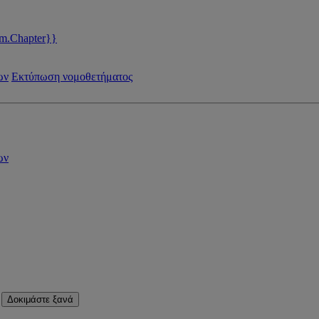
m.Chapter}}
ων
Εκτύπωση νομοθετήματος
ων
Δοκιμάστε ξανά