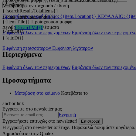
Προϊσχύουσα μορφή ({{data_attributes.RootOldVersion}})
Αναζήτηση
Μετάβαση στην τρέχουσα έκδοση
{{searchResultsTotalItems}}
Προϊσχύουσα μορφή
Βιβλίο: {{item.Location}}
ΚΕΦΑΛΑΙΟ: {{ite
{{data_attributes.Subtitle}}
{{item.Title}}
Προϊσχύουσα μορφή
Δεν βρέθηκαν αποτελέσματα
{{searchVal}}
{{attr.Dt}}
Εμφάνιση όλων των περιεχομένων
Εμφάνιση όλων των περιεχομέν
{{attr.Dt}}
Εμφάνιση περισσότερων
Εμφάνιση λιγότερων
Περιεχόμενα
Εμφάνιση όλων των περιεχομένων
Εμφάνιση όλων των περιεχομέν
Προσαρτήματα
Μετάβαση στο κείμενο
Κατεβάστε το
anchor link
Εγγραφείτε στο newsletter μας
Εγγραφή
Εγγραφήκατε επιτυχώς στο newsletter!
Επιστροφή
Η εγγραφή στο newsletter απέτυχε. Παρακαλώ δοκιμάστε αργότερα.
Δημοσιεύστε στην Qualex