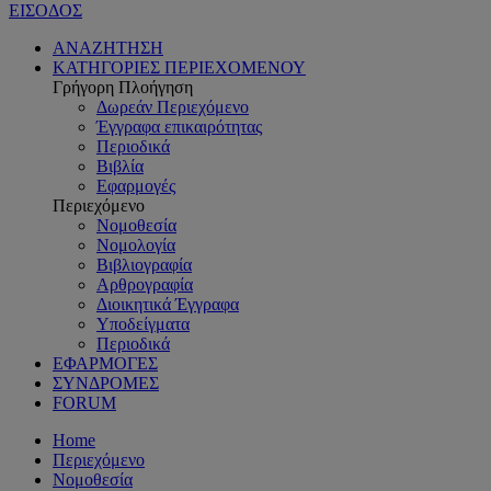
ΕΙΣΟΔΟΣ
ΑΝΑΖΗΤΗΣΗ
ΚΑΤΗΓΟΡΙΕΣ ΠΕΡΙΕΧΟΜΕΝΟΥ
Γρήγορη Πλοήγηση
Δωρεάν Περιεχόμενο
Έγγραφα επικαιρότητας
Περιοδικά
Βιβλία
Εφαρμογές
Περιεχόμενο
Νομοθεσία
Νομολογία
Βιβλιογραφία
Αρθρογραφία
Διοικητικά Έγγραφα
Υποδείγματα
Περιοδικά
ΕΦΑΡΜΟΓΕΣ
ΣΥΝΔΡΟΜΕΣ
FORUM
Home
Περιεχόμενο
Νομοθεσία