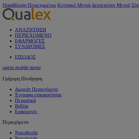
Παράβλεψη Περιεχομένου
Κεντρικό Μενού
Δευτερεύον Μενού
Σύν
ΑΝΑΖΗΤΗΣΗ
ΠΕΡΙΕΧΟΜΕΝΟ
ΕΦΑΡΜΟΓΕΣ
ΣΥΝΔΡΟΜΕΣ
ΕΙΣΟΔΟΣ
opens mobile menu
Γρήγορη Πλοήγηση
Δωρεάν Περιεχόμενο
Έγγραφα επικαιρότητας
Περιοδικά
Βιβλία
Εφαρμογές
Περιεχόμενο
Νομοθεσία
Νομολογία