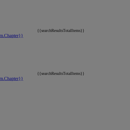
{{searchResultsTotalItems}}
m.Chapter}}
{{searchResultsTotalItems}}
m.Chapter}}