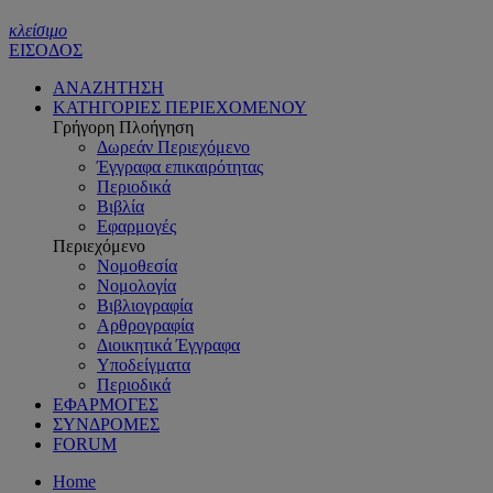
κλείσιμο
ΕΙΣΟΔΟΣ
ΑΝΑΖΗΤΗΣΗ
ΚΑΤΗΓΟΡΙΕΣ ΠΕΡΙΕΧΟΜΕΝΟΥ
Γρήγορη Πλοήγηση
Δωρεάν Περιεχόμενο
Έγγραφα επικαιρότητας
Περιοδικά
Βιβλία
Εφαρμογές
Περιεχόμενο
Νομοθεσία
Νομολογία
Βιβλιογραφία
Αρθρογραφία
Διοικητικά Έγγραφα
Υποδείγματα
Περιοδικά
ΕΦΑΡΜΟΓΕΣ
ΣΥΝΔΡΟΜΕΣ
FORUM
Home