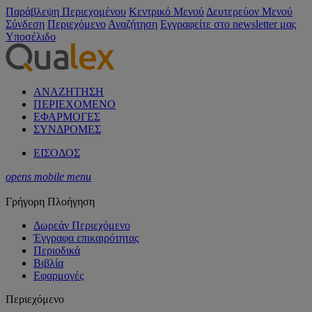
Παράβλεψη Περιεχομένου
Κεντρικό Μενού
Δευτερεύον Μενού
Σύνδεση
Περιεχόμενο
Αναζήτηση
Εγγραφείτε στο newsletter μας
Υποσέλιδο
ΑΝΑΖΗΤΗΣΗ
ΠΕΡΙΕΧΟΜΕΝΟ
ΕΦΑΡΜΟΓΕΣ
ΣΥΝΔΡΟΜΕΣ
ΕΙΣΟΔΟΣ
opens mobile menu
Γρήγορη Πλοήγηση
Δωρεάν Περιεχόμενο
Έγγραφα επικαιρότητας
Περιοδικά
Βιβλία
Εφαρμογές
Περιεχόμενο