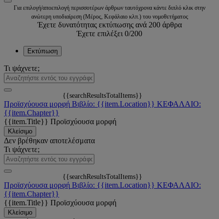
Για επιλογή/αποεπιλογή περισσοτέρων άρθρων ταυτόχρονα κάντε διπλό κλικ στην
ανώτερη υποδιαίρεση (Μέρος, Κεφάλαιο κλπ.) του νομοθετήματος
Έχετε δυνατότητας εκτύπωσης ανά 200 άρθρα
Έχετε επιλέξει
0
/200
Εκτύπωση
Τι ψάχνετε;
{{searchResultsTotalItems}}
Προϊσχύουσα μορφή
Βιβλίο: {{item.Location}}
ΚΕΦΑΛΑΙΟ:
{{item.Chapter}}
{{item.Title}}
Προϊσχύουσα μορφή
Κλείσιμο
Δεν βρέθηκαν αποτελέσματα
Τι ψάχνετε;
{{searchResultsTotalItems}}
Προϊσχύουσα μορφή
Βιβλίο: {{item.Location}}
ΚΕΦΑΛΑΙΟ:
{{item.Chapter}}
{{item.Title}}
Προϊσχύουσα μορφή
Κλείσιμο