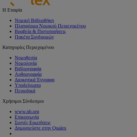
Η Εταιρία
Νομική Βιβλιοθήκη
Πλατφόρμα Νομικού Περιεχομένου
Βραβεία & Πιστοποιήσεις
Πακέτα Συνδρομών
Κατηγορίες Περιεχομένου
Νομοθεσία
Νομολογία
Βιβλιογραφία
Αρθρογραφία
Διοικητικά Έγγραφα
Υποδείγματα
Περιοδικά
Χρήσιμοι Σύνδεσμοι
www.nb.org
Επικοινωνία
Συχνές Ερωτήσεις
Δημοσιεύστε στην Qualex