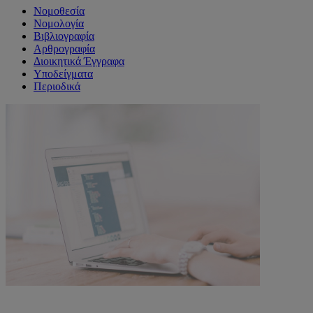
Νομοθεσία
Νομολογία
Βιβλιογραφία
Αρθρογραφία
Διοικητικά Έγγραφα
Υποδείγματα
Περιοδικά