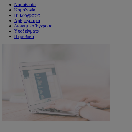
Νομοθεσία
Νομολογία
Βιβλιογραφία
Αρθρογραφία
Διοικητικά Έγγραφα
Υποδείγματα
Περιοδικά