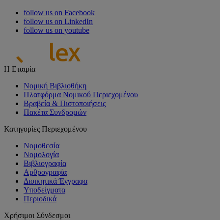
follow us on Facebook
follow us on LinkedIn
follow us on youtube
Η Εταιρία
Νομική Βιβλιοθήκη
Πλατφόρμα Νομικού Περιεχομένου
Βραβεία & Πιστοποιήσεις
Πακέτα Συνδρομών
Κατηγορίες Περιεχομένου
Νομοθεσία
Νομολογία
Βιβλιογραφία
Αρθρογραφία
Διοικητικά Έγγραφα
Υποδείγματα
Περιοδικά
Χρήσιμοι Σύνδεσμοι