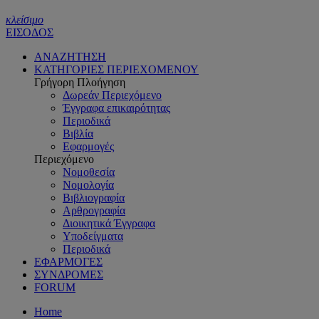
κλείσιμο
ΕΙΣΟΔΟΣ
ΑΝΑΖΗΤΗΣΗ
ΚΑΤΗΓΟΡΙΕΣ ΠΕΡΙΕΧΟΜΕΝΟΥ
Γρήγορη Πλοήγηση
Δωρεάν Περιεχόμενο
Έγγραφα επικαιρότητας
Περιοδικά
Βιβλία
Εφαρμογές
Περιεχόμενο
Νομοθεσία
Νομολογία
Βιβλιογραφία
Αρθρογραφία
Διοικητικά Έγγραφα
Υποδείγματα
Περιοδικά
ΕΦΑΡΜΟΓΕΣ
ΣΥΝΔΡΟΜΕΣ
FORUM
Home