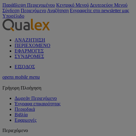
Παράβλεψη Περιεχομένου
Κεντρικό Μενού
Δευτερεύον Μενού
Σύνδεση
Περιεχόμενο
Αναζήτηση
Εγγραφείτε στο newsletter μας
Υποσέλιδο
ΑΝΑΖΗΤΗΣΗ
ΠΕΡΙΕΧΟΜΕΝΟ
ΕΦΑΡΜΟΓΕΣ
ΣΥΝΔΡΟΜΕΣ
ΕΙΣΟΔΟΣ
opens mobile menu
Γρήγορη Πλοήγηση
Δωρεάν Περιεχόμενο
Έγγραφα επικαιρότητας
Περιοδικά
Βιβλία
Εφαρμογές
Περιεχόμενο