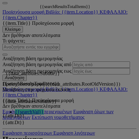
{{searchResultsTotalItems}}
Προϊσχύουσα μορφή
Βιβλίο: {{item.Location}}
ΚΕΦΑΛΑΙΟ:
{{item.Chapter}}
{{item.Title}}
Προϊσχύουσα μορφή
Κλείσιμο
Δεν βρέθηκαν αποτελέσματα
Τι ψάχνετε;
Αναζήτηση βάση ημερομηνίας
Αναζήτηση βάση ημερομηνίας από
Αναζήτηση βάση ημερομηνίας εως
{{data_attributes.Subtitle}}
Αναζήτηση
{{searchResultsTotalItems}}
Προϊσχύουσα μορφή ({{data_attributes.RootOldVersion}})
Προϊσχύουσα μορφή
Βιβλίο: {{item.Location}}
ΚΕΦΑΛΑΙΟ:
Μετάβαση στην τρέχουσα έκδοση
{{item.Chapter}}
{{item.Title}}
Προϊσχύουσα μορφή
{{data_attributes.Subtitle}}
Δεν βρέθηκαν αποτελέσματα
Εμφάνιση όλων των περιεχομένων
Εμφάνιση όλων των
{{searchVal}}
{{attr.Dt}}
περιεχομένων
Εκτύπωση νομοθετήματος
{{attr.Dt}}
Εμφάνιση περισσότερων
Εμφάνιση λιγότερων