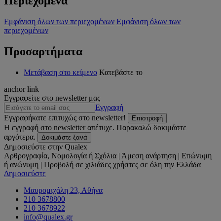
Περιεχόμενα
Εμφάνιση όλων των περιεχομένων
Εμφάνιση όλων των
περιεχομένων
Προσαρτήματα
Μετάβαση στο κείμενο
Κατεβάστε το
anchor link
Εγγραφείτε στο newsletter μας
Εγγραφή
Εγγραφήκατε επιτυχώς στο newsletter!
Επιστροφή
Η εγγραφή στο newsletter απέτυχε. Παρακαλώ δοκιμάστε
αργότερα.
Δοκιμάστε ξανά
Δημοσιεύστε στην Qualex
Αρθρογραφία, Νομολογία ή Σχόλια | Άμεση ανάρτηση | Επώνυμη
ή ανώνυμη | Προβολή σε χιλιάδες χρήστες σε όλη την Ελλάδα
Δημοσιεύστε
Μαυρομιχάλη 23, Αθήνα
210 3678800
210 3678922
info@qualex.gr