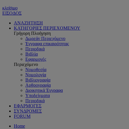
κλείσιμο
ΕΙΣΟΔΟΣ
ΑΝΑΖΗΤΗΣΗ
ΚΑΤΗΓΟΡΙΕΣ ΠΕΡΙΕΧΟΜΕΝΟΥ
Γρήγορη Πλοήγηση
Δωρεάν Περιεχόμενο
Έγγραφα επικαιρότητας
Περιοδικά
Βιβλία
Εφαρμογές
Περιεχόμενο
Νομοθεσία
Νομολογία
Βιβλιογραφία
Αρθρογραφία
Διοικητικά Έγγραφα
Υποδείγματα
Περιοδικά
ΕΦΑΡΜΟΓΕΣ
ΣΥΝΔΡΟΜΕΣ
FORUM
Home