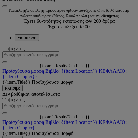
Για επιλογή/αποεπιλογή περισσοτέρων άρθρων ταυτόχρονα κάντε διπλό κλικ στην
ανώτερη υποδιαίρεση (Μέρος, Κεφάλαιο κλπ.) του νομοθετήματος
Έχετε δυνατότητας εκτύπωσης ανά 200 άρθρα
Έχετε επιλέξει
0
/200
Εκτύπωση
Τι ψάχνετε;
{{searchResultsTotalItems}}
Προϊσχύουσα μορφή
Βιβλίο: {{item.Location}}
ΚΕΦΑΛΑΙΟ:
{{item.Chapter}}
{{item.Title}}
Προϊσχύουσα μορφή
Κλείσιμο
Δεν βρέθηκαν αποτελέσματα
Τι ψάχνετε;
{{searchResultsTotalItems}}
Προϊσχύουσα μορφή
Βιβλίο: {{item.Location}}
ΚΕΦΑΛΑΙΟ:
{{item.Chapter}}
{{item.Title}}
Προϊσχύουσα μορφή