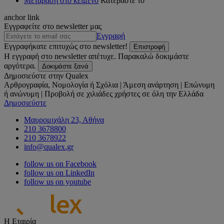
Μετάβαση στο κείμενο
Κατεβάστε το
anchor link
Εγγραφείτε στο newsletter μας
Εγγραφή
Εγγραφήκατε επιτυχώς στο newsletter!
Επιστροφή
Η εγγραφή στο newsletter απέτυχε. Παρακαλώ δοκιμάστε
αργότερα.
Δοκιμάστε ξανά
Δημοσιεύστε στην Qualex
Αρθρογραφία, Νομολογία ή Σχόλια | Άμεση ανάρτηση | Επώνυμη
ή ανώνυμη | Προβολή σε χιλιάδες χρήστες σε όλη την Ελλάδα
Δημοσιεύστε
Μαυρομιχάλη 23, Αθήνα
210 3678800
210 3678922
info@qualex.gr
follow us on Facebook
follow us on LinkedIn
follow us on youtube
Η Εταιρία