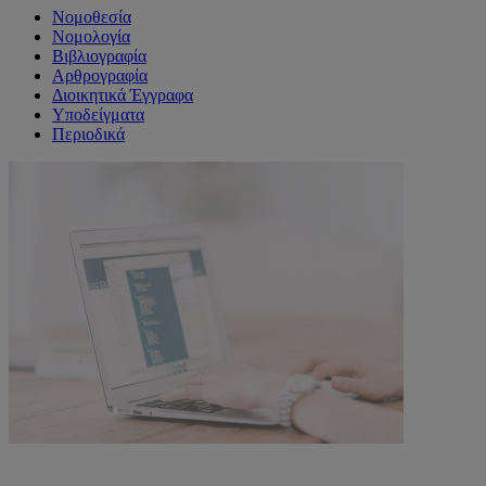
Νομοθεσία
Νομολογία
Βιβλιογραφία
Αρθρογραφία
Διοικητικά Έγγραφα
Υποδείγματα
Περιοδικά