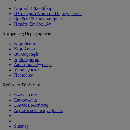
Νομική Βιβλιοθήκη
Πλατφόρμα Νομικού Περιεχομένου
Βραβεία & Πιστοποιήσεις
Πακέτα Συνδρομών
Κατηγορίες Περιεχομένου
Νομοθεσία
Νομολογία
Βιβλιογραφία
Αρθρογραφία
Διοικητικά Έγγραφα
Υποδείγματα
Περιοδικά
Χρήσιμοι Σύνδεσμοι
www.nb.org
Επικοινωνία
Συχνές Ερωτήσεις
Δημοσιεύστε στην Qualex
Sitemap