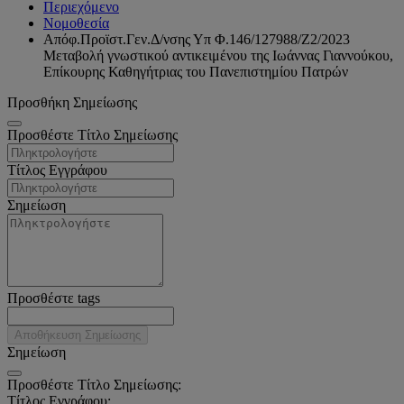
Περιεχόμενο
Νομοθεσία
Απόφ.Προϊστ.Γεν.Δ/νσης Υπ Φ.146/127988/Ζ2/2023
Μεταβολή γνωστικού αντικειμένου της Ιωάννας Γιαννούκου,
Επίκουρης Καθηγήτριας του Πανεπιστημίου Πατρών
Προσθήκη Σημείωσης
Προσθέστε Τίτλο Σημείωσης
Τίτλος Εγγράφου
Σημείωση
Προσθέστε tags
Αποθήκευση Σημείωσης
Σημείωση
Προσθέστε Τίτλο Σημείωσης:
Τίτλος Εγγράφου: