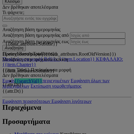
Κλείσιμο
Δεν βρέθηκαν αποτελέσματα
Τι ψάχνετε;
Αναζήτηση βάση ημερομηνίας
Αναζήτηση βάση ημερομηνίας από
Αναζήτηση βάση ημερομηνίας εως
{{data_attributes.Subtitle}}
Αναζήτηση
{{searchResultsTotalItems}}
Προϊσχύουσα μορφή ({{data_attributes.RootOldVersion}})
Προϊσχύουσα μορφή
Βιβλίο: {{item.Location}}
ΚΕΦΑΛΑΙΟ:
Μετάβαση στην τρέχουσα έκδοση
{{item.Chapter}}
{{item.Title}}
Προϊσχύουσα μορφή
{{data_attributes.Subtitle}}
Δεν βρέθηκαν αποτελέσματα
Εμφάνιση όλων των περιεχομένων
Εμφάνιση όλων των
{{searchVal}}
{{attr.Dt}}
περιεχομένων
Εκτύπωση νομοθετήματος
{{attr.Dt}}
Εμφάνιση περισσότερων
Εμφάνιση λιγότερων
Περιεχόμενα
Προσαρτήματα