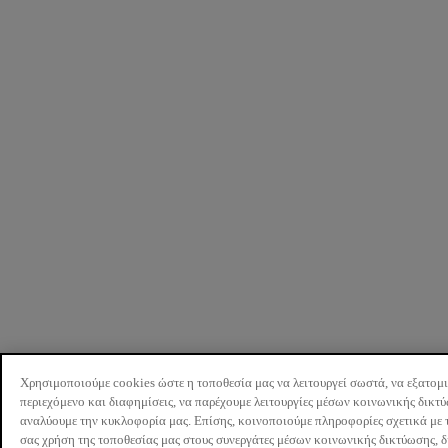
Χρησιμοποιούμε cookies ώστε η τοποθεσία μας να λειτουργεί σωστά, να εξατομ
περιεχόμενο και διαφημίσεις, να παρέχουμε λειτουργίες μέσων κοινωνικής δικτ
αναλύουμε την κυκλοφορία μας. Επίσης, κοινοποιούμε πληροφορίες σχετικά με 
σας χρήση της τοποθεσίας μας στους συνεργάτες μέσων κοινωνικής δικτύωσης, 