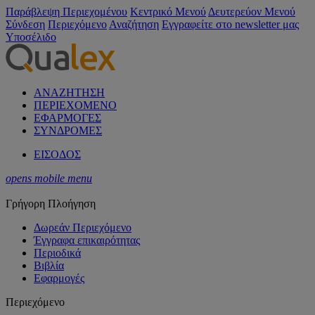
Παράβλεψη Περιεχομένου
Κεντρικό Μενού
Δευτερεύον Μενού
Σύνδεση
Περιεχόμενο
Αναζήτηση
Εγγραφείτε στο newsletter μας
Υποσέλιδο
ΑΝΑΖΗΤΗΣΗ
ΠΕΡΙΕΧΟΜΕΝΟ
ΕΦΑΡΜΟΓΕΣ
ΣΥΝΔΡΟΜΕΣ
ΕΙΣΟΔΟΣ
opens mobile menu
Γρήγορη Πλοήγηση
Δωρεάν Περιεχόμενο
Έγγραφα επικαιρότητας
Περιοδικά
Βιβλία
Εφαρμογές
Περιεχόμενο