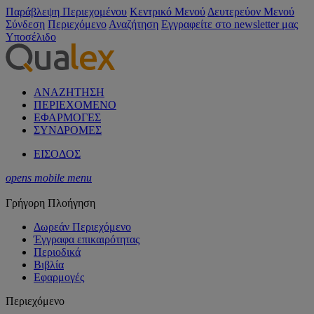
Παράβλεψη Περιεχομένου
Κεντρικό Μενού
Δευτερεύον Μενού
Σύνδεση
Περιεχόμενο
Αναζήτηση
Εγγραφείτε στο newsletter μας
Υποσέλιδο
ΑΝΑΖΗΤΗΣΗ
ΠΕΡΙΕΧΟΜΕΝΟ
ΕΦΑΡΜΟΓΕΣ
ΣΥΝΔΡΟΜΕΣ
ΕΙΣΟΔΟΣ
opens mobile menu
Γρήγορη Πλοήγηση
Δωρεάν Περιεχόμενο
Έγγραφα επικαιρότητας
Περιοδικά
Βιβλία
Εφαρμογές
Περιεχόμενο