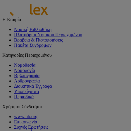
Η Εταιρία
Νομική Βιβλιοθήκη
Πλατφόρμα Νομικού Περιεχομένου
Βραβεία & Πιστοποιήσεις
Πακέτα Συνδρομών
Κατηγορίες Περιεχομένου
Νομοθεσία
Νομολογία
Βιβλιογραφία
Αρθρογραφία
Διοικητικά Έγγραφα
Υποδείγματα
Περιοδικά
Χρήσιμοι Σύνδεσμοι
www.nb.org
Επικοινωνία
Συχνές Ερωτήσεις