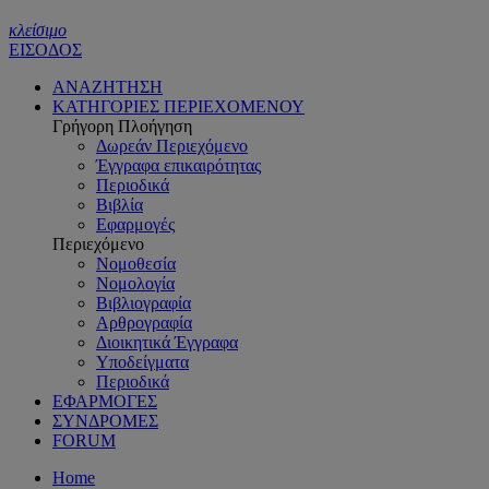
κλείσιμο
ΕΙΣΟΔΟΣ
ΑΝΑΖΗΤΗΣΗ
ΚΑΤΗΓΟΡΙΕΣ ΠΕΡΙΕΧΟΜΕΝΟΥ
Γρήγορη Πλοήγηση
Δωρεάν Περιεχόμενο
Έγγραφα επικαιρότητας
Περιοδικά
Βιβλία
Εφαρμογές
Περιεχόμενο
Νομοθεσία
Νομολογία
Βιβλιογραφία
Αρθρογραφία
Διοικητικά Έγγραφα
Υποδείγματα
Περιοδικά
ΕΦΑΡΜΟΓΕΣ
ΣΥΝΔΡΟΜΕΣ
FORUM
Home