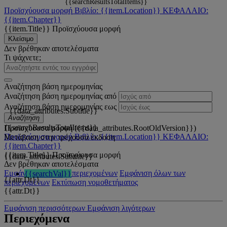
{{searchResultsTotalItems}}
Προϊσχύουσα μορφή
Βιβλίο: {{item.Location}}
ΚΕΦΑΛΑΙΟ:
{{item.Chapter}}
{{item.Title}}
Προϊσχύουσα μορφή
Κλείσιμο
Δεν βρέθηκαν αποτελέσματα
Τι ψάχνετε;
Αναζήτηση βάση ημερομηνίας
Αναζήτηση βάση ημερομηνίας από
Αναζήτηση βάση ημερομηνίας εως
{{data_attributes.Subtitle}}
Αναζήτηση
{{searchResultsTotalItems}}
Προϊσχύουσα μορφή ({{data_attributes.RootOldVersion}})
Προϊσχύουσα μορφή
Βιβλίο: {{item.Location}}
ΚΕΦΑΛΑΙΟ:
Μετάβαση στην τρέχουσα έκδοση
{{item.Chapter}}
{{item.Title}}
Προϊσχύουσα μορφή
{{data_attributes.Subtitle}}
Δεν βρέθηκαν αποτελέσματα
Εμφάνιση όλων των περιεχομένων
Εμφάνιση όλων των
{{searchVal}}
{{attr.Dt}}
περιεχομένων
Εκτύπωση νομοθετήματος
{{attr.Dt}}
Εμφάνιση περισσότερων
Εμφάνιση λιγότερων
Περιεχόμενα