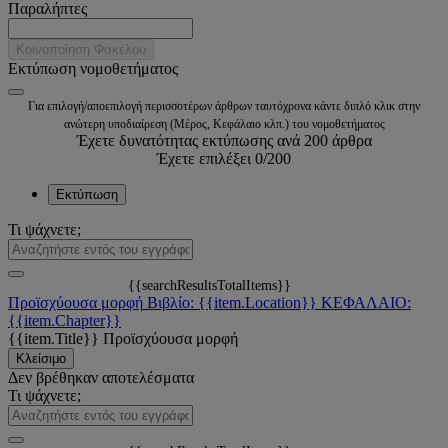
Παραλήπτες
Κοινοποίηση Φακέλου
Εκτύπωση νομοθετήματος
Για επιλογή/αποεπιλογή περισσοτέρων άρθρων ταυτόχρονα κάντε διπλό κλικ στην
ανώτερη υποδιαίρεση (Μέρος, Κεφάλαιο κλπ.) του νομοθετήματος
Έχετε δυνατότητας εκτύπωσης ανά 200 άρθρα
Έχετε επιλέξει
0
/200
Εκτύπωση
Τι ψάχνετε;
{{searchResultsTotalItems}}
Προϊσχύουσα μορφή
Βιβλίο: {{item.Location}}
ΚΕΦΑΛΑΙΟ:
{{item.Chapter}}
{{item.Title}}
Προϊσχύουσα μορφή
Κλείσιμο
Δεν βρέθηκαν αποτελέσματα
Τι ψάχνετε;