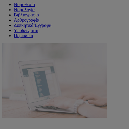
Νομοθεσία
Νομολογία
Βιβλιογραφία
Αρθρογραφία
Διοικητικά Έγγραφα
Υποδείγματα
Περιοδικά