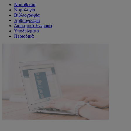
Νομοθεσία
Νομολογία
Βιβλιογραφία
Αρθρογραφία
Διοικητικά Έγγραφα
Υποδείγματα
Περιοδικά