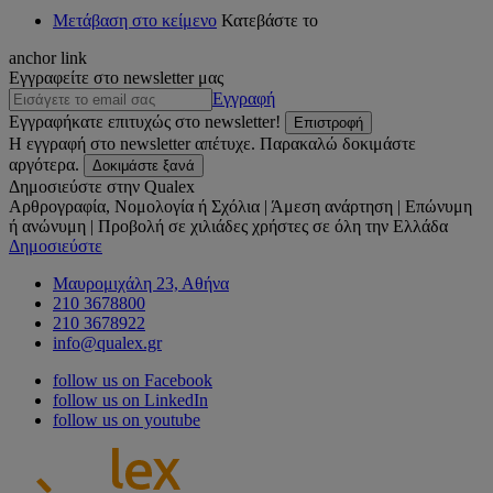
Μετάβαση στο κείμενο
Κατεβάστε το
anchor link
Εγγραφείτε στο newsletter μας
Εγγραφή
Εγγραφήκατε επιτυχώς στο newsletter!
Επιστροφή
Η εγγραφή στο newsletter απέτυχε. Παρακαλώ δοκιμάστε
αργότερα.
Δοκιμάστε ξανά
Δημοσιεύστε στην Qualex
Αρθρογραφία, Νομολογία ή Σχόλια | Άμεση ανάρτηση | Επώνυμη
ή ανώνυμη | Προβολή σε χιλιάδες χρήστες σε όλη την Ελλάδα
Δημοσιεύστε
Μαυρομιχάλη 23, Αθήνα
210 3678800
210 3678922
info@qualex.gr
follow us on Facebook
follow us on LinkedIn
follow us on youtube