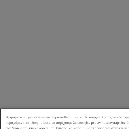
Χρησιμοποιούμε cookies ώστε η τοποθεσία μας να λειτουργεί σωστά, να εξατομ
περιεχόμενο και διαφημίσεις, να παρέχουμε λειτουργίες μέσων κοινωνικής δικτ
αναλύουμε την κυκλοφορία μας. Επίσης, κοινοποιούμε πληροφορίες σχετικά με 