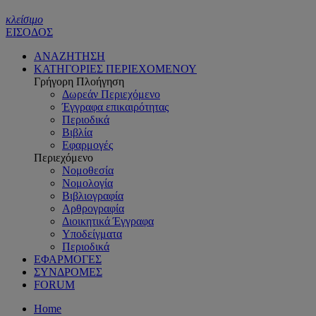
κλείσιμο
ΕΙΣΟΔΟΣ
ΑΝΑΖΗΤΗΣΗ
ΚΑΤΗΓΟΡΙΕΣ ΠΕΡΙΕΧΟΜΕΝΟΥ
Γρήγορη Πλοήγηση
Δωρεάν Περιεχόμενο
Έγγραφα επικαιρότητας
Περιοδικά
Βιβλία
Εφαρμογές
Περιεχόμενο
Νομοθεσία
Νομολογία
Βιβλιογραφία
Αρθρογραφία
Διοικητικά Έγγραφα
Υποδείγματα
Περιοδικά
ΕΦΑΡΜΟΓΕΣ
ΣΥΝΔΡΟΜΕΣ
FORUM
Home