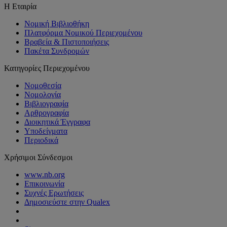
Η Εταιρία
Νομική Βιβλιοθήκη
Πλατφόρμα Νομικού Περιεχομένου
Βραβεία & Πιστοποιήσεις
Πακέτα Συνδρομών
Κατηγορίες Περιεχομένου
Νομοθεσία
Νομολογία
Βιβλιογραφία
Αρθρογραφία
Διοικητικά Έγγραφα
Υποδείγματα
Περιοδικά
Χρήσιμοι Σύνδεσμοι
www.nb.org
Επικοινωνία
Συχνές Ερωτήσεις
Δημοσιεύστε στην Qualex