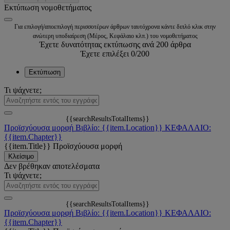
Εκτύπωση νομοθετήματος
Για επιλογή/αποεπιλογή περισσοτέρων άρθρων ταυτόχρονα κάντε διπλό κλικ στην
ανώτερη υποδιαίρεση (Μέρος, Κεφάλαιο κλπ.) του νομοθετήματος
Έχετε δυνατότητας εκτύπωσης ανά 200 άρθρα
Έχετε επιλέξει
0
/200
Εκτύπωση
Τι ψάχνετε;
{{searchResultsTotalItems}}
Προϊσχύουσα μορφή
Βιβλίο: {{item.Location}}
ΚΕΦΑΛΑΙΟ:
{{item.Chapter}}
{{item.Title}}
Προϊσχύουσα μορφή
Κλείσιμο
Δεν βρέθηκαν αποτελέσματα
Τι ψάχνετε;
{{searchResultsTotalItems}}
Προϊσχύουσα μορφή
Βιβλίο: {{item.Location}}
ΚΕΦΑΛΑΙΟ:
{{item.Chapter}}