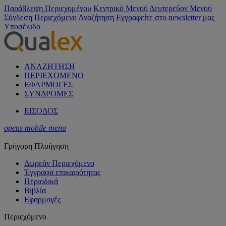
Παράβλεψη Περιεχομένου
Κεντρικό Μενού
Δευτερεύον Μενού
Σύνδεση
Περιεχόμενο
Αναζήτηση
Εγγραφείτε στο newsletter μας
Υποσέλιδο
ΑΝΑΖΗΤΗΣΗ
ΠΕΡΙΕΧΟΜΕΝΟ
ΕΦΑΡΜΟΓΕΣ
ΣΥΝΔΡΟΜΕΣ
ΕΙΣΟΔΟΣ
opens mobile menu
Γρήγορη Πλοήγηση
Δωρεάν Περιεχόμενο
Έγγραφα επικαιρότητας
Περιοδικά
Βιβλία
Εφαρμογές
Περιεχόμενο