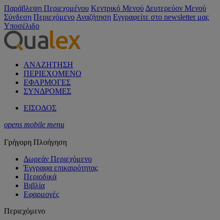
Παράβλεψη Περιεχομένου
Κεντρικό Μενού
Δευτερεύον Μενού
Σύνδεση
Περιεχόμενο
Αναζήτηση
Εγγραφείτε στο newsletter μας
Υποσέλιδο
ΑΝΑΖΗΤΗΣΗ
ΠΕΡΙΕΧΟΜΕΝΟ
ΕΦΑΡΜΟΓΕΣ
ΣΥΝΔΡΟΜΕΣ
ΕΙΣΟΔΟΣ
opens mobile menu
Γρήγορη Πλοήγηση
Δωρεάν Περιεχόμενο
Έγγραφα επικαιρότητας
Περιοδικά
Βιβλία
Εφαρμογές
Περιεχόμενο