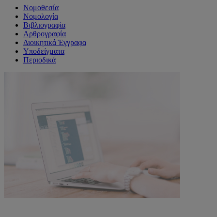
Νομοθεσία
Νομολογία
Βιβλιογραφία
Αρθρογραφία
Διοικητικά Έγγραφα
Υποδείγματα
Περιοδικά