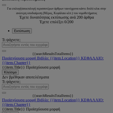
Για επιλογή/αποεπιλογή περισσοτέρων άρθρων ταυτόχρονα κάντε διπλό κλικ στην
ανώτερη υποδιαίρεση (Μέρος, Κεφάλαιο κλπ.) του νομοθετήματος
Έχετε δυνατότητας εκτύπωσης ανά 200 άρθρα
Έχετε επιλέξει
0
/200
Εκτύπωση
Τι ψάχνετε;
{{searchResultsTotalItems}}
Προϊσχύουσα μορφή
Βιβλίο: {{item.Location}}
ΚΕΦΑΛΑΙΟ:
{{item.Chapter}}
{{item.Title}}
Προϊσχύουσα μορφή
Κλείσιμο
Δεν βρέθηκαν αποτελέσματα
Τι ψάχνετε;
{{searchResultsTotalItems}}
Προϊσχύουσα μορφή
Βιβλίο: {{item.Location}}
ΚΕΦΑΛΑΙΟ:
{{item.Chapter}}
{{item.Title}}
Προϊσχύουσα μορφή