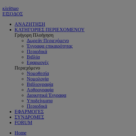
κλείσιμο
ΕΙΣΟΔΟΣ
ΑΝΑΖΗΤΗΣΗ
ΚΑΤΗΓΟΡΙΕΣ ΠΕΡΙΕΧΟΜΕΝΟΥ
Γρήγορη Πλοήγηση
Δωρεάν Περιεχόμενο
Έγγραφα επικαιρότητας
Περιοδικά
Βιβλία
Εφαρμογές
Περιεχόμενο
Νομοθεσία
Νομολογία
Βιβλιογραφία
Αρθρογραφία
Διοικητικά Έγγραφα
Υποδείγματα
Περιοδικά
ΕΦΑΡΜΟΓΕΣ
ΣΥΝΔΡΟΜΕΣ
FORUM
Home