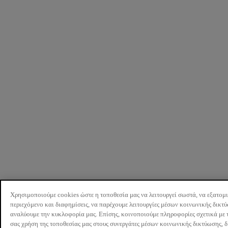
Χρησιμοποιούμε cookies ώστε η τοποθεσία μας να λειτουργεί σωστά, να εξατομ
περιεχόμενο και διαφημίσεις, να παρέχουμε λειτουργίες μέσων κοινωνικής δικτ
αναλύουμε την κυκλοφορία μας. Επίσης, κοινοποιούμε πληροφορίες σχετικά με 
σας χρήση της τοποθεσίας μας στους συνεργάτες μέσων κοινωνικής δικτύωσης, 