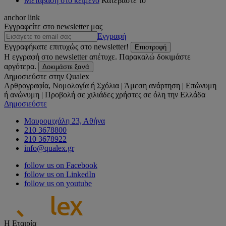
Μετάβαση στο κείμενο
Κατεβάστε το
anchor link
Εγγραφείτε στο newsletter μας
Εγγραφή
Εγγραφήκατε επιτυχώς στο newsletter!
Επιστροφή
Η εγγραφή στο newsletter απέτυχε. Παρακαλώ δοκιμάστε
αργότερα.
Δοκιμάστε ξανά
Δημοσιεύστε στην Qualex
Αρθρογραφία, Νομολογία ή Σχόλια | Άμεση ανάρτηση | Επώνυμη
ή ανώνυμη | Προβολή σε χιλιάδες χρήστες σε όλη την Ελλάδα
Δημοσιεύστε
Μαυρομιχάλη 23, Αθήνα
210 3678800
210 3678922
info@qualex.gr
follow us on Facebook
follow us on LinkedIn
follow us on youtube
Η Εταιρία