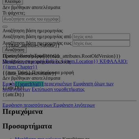
Κλείσιμο
Δεν βρέθηκαν αποτελέσματα
Τι ψάχνετε;
Αναζήτηση βάση ημερομηνίας
Αναζήτηση βάση ημερομηνίας από
Αναζήτηση βάση ημερομηνίας εως
{{data_attributes.Subtitle}}
Αναζήτηση
{{searchResultsTotalItems}}
Προϊσχύουσα μορφή ({{data_attributes.RootOldVersion}})
Προϊσχύουσα μορφή
Βιβλίο: {{item.Location}}
ΚΕΦΑΛΑΙΟ:
Μετάβαση στην τρέχουσα έκδοση
{{item.Chapter}}
{{item.Title}}
Προϊσχύουσα μορφή
{{data_attributes.Subtitle}}
Δεν βρέθηκαν αποτελέσματα
Εμφάνιση όλων των περιεχομένων
Εμφάνιση όλων των
{{searchVal}}
{{attr.Dt}}
περιεχομένων
Εκτύπωση νομοθετήματος
{{attr.Dt}}
Εμφάνιση περισσότερων
Εμφάνιση λιγότερων
Περιεχόμενα
Προσαρτήματα