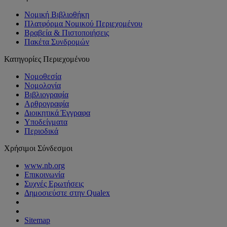
Νομική Βιβλιοθήκη
Πλατφόρμα Νομικού Περιεχομένου
Βραβεία & Πιστοποιήσεις
Πακέτα Συνδρομών
Κατηγορίες Περιεχομένου
Νομοθεσία
Νομολογία
Βιβλιογραφία
Αρθρογραφία
Διοικητικά Έγγραφα
Υποδείγματα
Περιοδικά
Χρήσιμοι Σύνδεσμοι
www.nb.org
Επικοινωνία
Συχνές Ερωτήσεις
Δημοσιεύστε στην Qualex
Sitemap