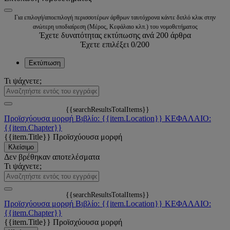
Για επιλογή/αποεπιλογή περισσοτέρων άρθρων ταυτόχρονα κάντε διπλό κλικ στην
ανώτερη υποδιαίρεση (Μέρος, Κεφάλαιο κλπ.) του νομοθετήματος
Έχετε δυνατότητας εκτύπωσης ανά 200 άρθρα
Έχετε επιλέξει
0
/200
Εκτύπωση
Τι ψάχνετε;
{{searchResultsTotalItems}}
Προϊσχύουσα μορφή
Βιβλίο: {{item.Location}}
ΚΕΦΑΛΑΙΟ:
{{item.Chapter}}
{{item.Title}}
Προϊσχύουσα μορφή
Κλείσιμο
Δεν βρέθηκαν αποτελέσματα
Τι ψάχνετε;
{{searchResultsTotalItems}}
Προϊσχύουσα μορφή
Βιβλίο: {{item.Location}}
ΚΕΦΑΛΑΙΟ:
{{item.Chapter}}
{{item.Title}}
Προϊσχύουσα μορφή