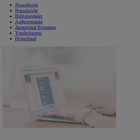
Νομοθεσία
Νομολογία
Βιβλιογραφία
Αρθρογραφία
Διοικητικά Έγγραφα
Υποδείγματα
Περιοδικά