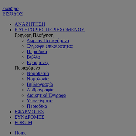
κλείσιμο
ΕΙΣΟΔΟΣ
ΑΝΑΖΗΤΗΣΗ
ΚΑΤΗΓΟΡΙΕΣ ΠΕΡΙΕΧΟΜΕΝΟΥ
Γρήγορη Πλοήγηση
Δωρεάν Περιεχόμενο
Έγγραφα επικαιρότητας
Περιοδικά
Βιβλία
Εφαρμογές
Περιεχόμενο
Νομοθεσία
Νομολογία
Βιβλιογραφία
Αρθρογραφία
Διοικητικά Έγγραφα
Υποδείγματα
Περιοδικά
ΕΦΑΡΜΟΓΕΣ
ΣΥΝΔΡΟΜΕΣ
FORUM
Home