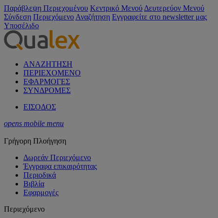
Παράβλεψη Περιεχομένου
Κεντρικό Μενού
Δευτερεύον Μενού
Σύνδεση
Περιεχόμενο
Αναζήτηση
Εγγραφείτε στο newsletter μας
Υποσέλιδο
ΑΝΑΖΗΤΗΣΗ
ΠΕΡΙΕΧΟΜΕΝΟ
ΕΦΑΡΜΟΓΕΣ
ΣΥΝΔΡΟΜΕΣ
ΕΙΣΟΔΟΣ
opens mobile menu
Γρήγορη Πλοήγηση
Δωρεάν Περιεχόμενο
Έγγραφα επικαιρότητας
Περιοδικά
Βιβλία
Εφαρμογές
Περιεχόμενο