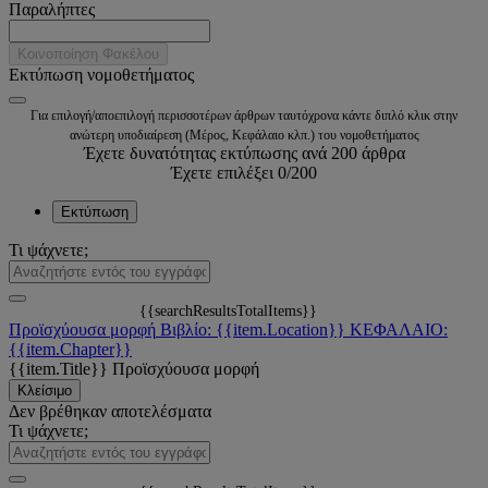
Παραλήπτες
Κοινοποίηση Φακέλου
Εκτύπωση νομοθετήματος
Για επιλογή/αποεπιλογή περισσοτέρων άρθρων ταυτόχρονα κάντε διπλό κλικ στην
ανώτερη υποδιαίρεση (Μέρος, Κεφάλαιο κλπ.) του νομοθετήματος
Έχετε δυνατότητας εκτύπωσης ανά 200 άρθρα
Έχετε επιλέξει
0
/200
Εκτύπωση
Τι ψάχνετε;
{{searchResultsTotalItems}}
Προϊσχύουσα μορφή
Βιβλίο: {{item.Location}}
ΚΕΦΑΛΑΙΟ:
{{item.Chapter}}
{{item.Title}}
Προϊσχύουσα μορφή
Κλείσιμο
Δεν βρέθηκαν αποτελέσματα
Τι ψάχνετε;