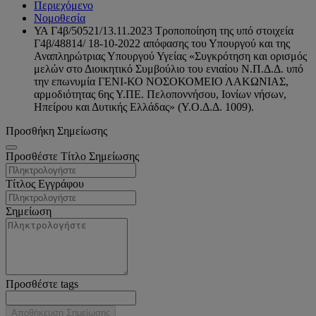
Περιεχόμενο
Νομοθεσία
ΥΑ Γ4β/50521/13.11.2023 Τροποποίηση της υπό στοιχεία
Γ4β/48814/ 18-10-2022 απόφασης του Υπουργού και της
Αναπληρώτριας Υπουργού Υγείας «Συγκρότηση και ορισμός
μελών στο Διοικητικό Συμβούλιο του ενιαίου Ν.Π.Δ.Δ. υπό
την επωνυμία ΓΕΝΙ-ΚΟ ΝΟΣΟΚΟΜΕΙΟ ΛΑΚΩΝΙΑΣ,
αρμοδιότητας 6ης Υ.ΠΕ. Πελοποννήσου, Ιονίων νήσων,
Ηπείρου και Δυτικής Ελλάδας» (Υ.Ο.Δ.Δ. 1009).
Προσθήκη Σημείωσης
Προσθέστε Τίτλο Σημείωσης
Τίτλος Εγγράφου
Σημείωση
Προσθέστε tags
Αποθήκευση Σημείωσης