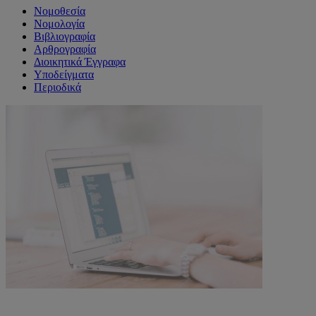
Νομοθεσία
Νομολογία
Βιβλιογραφία
Αρθρογραφία
Διοικητικά Έγγραφα
Υποδείγματα
Περιοδικά