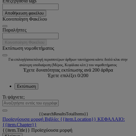
Επεξεργασία tags
Αποθήκευση φακέλου
Κοινοποίηση Φακέλου
Παραλήπτες
Κοινοποίηση Φακέλου
Εκτύπωση νομοθετήματος
Για επιλογή/αποεπιλογή περισσοτέρων άρθρων ταυτόχρονα κάντε διπλό κλικ στην
ανώτερη υποδιαίρεση (Μέρος, Κεφάλαιο κλπ.) του νομοθετήματος
Έχετε δυνατότητας εκτύπωσης ανά 200 άρθρα
Έχετε επιλέξει
0
/200
Εκτύπωση
Τι ψάχνετε;
{{searchResultsTotalItems}}
Προϊσχύουσα μορφή
Βιβλίο: {{item.Location}}
ΚΕΦΑΛΑΙΟ:
{{item.Chapter}}
{{item.Title}}
Προϊσχύουσα μορφή