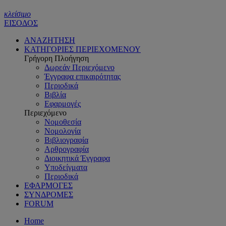
κλείσιμο
ΕΙΣΟΔΟΣ
ΑΝΑΖΗΤΗΣΗ
ΚΑΤΗΓΟΡΙΕΣ ΠΕΡΙΕΧΟΜΕΝΟΥ
Γρήγορη Πλοήγηση
Δωρεάν Περιεχόμενο
Έγγραφα επικαιρότητας
Περιοδικά
Βιβλία
Εφαρμογές
Περιεχόμενο
Νομοθεσία
Νομολογία
Βιβλιογραφία
Αρθρογραφία
Διοικητικά Έγγραφα
Υποδείγματα
Περιοδικά
ΕΦΑΡΜΟΓΕΣ
ΣΥΝΔΡΟΜΕΣ
FORUM
Home