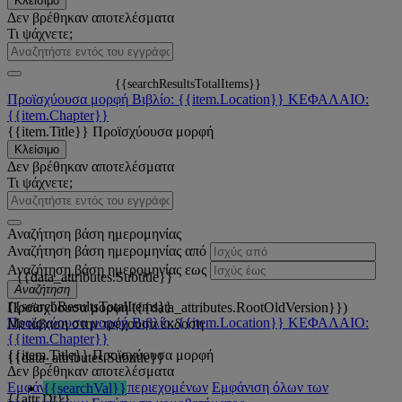
Κλείσιμο
Δεν βρέθηκαν αποτελέσματα
Τι ψάχνετε;
{{searchResultsTotalItems}}
Προϊσχύουσα μορφή
Βιβλίο: {{item.Location}}
ΚΕΦΑΛΑΙΟ:
{{item.Chapter}}
{{item.Title}}
Προϊσχύουσα μορφή
Κλείσιμο
Δεν βρέθηκαν αποτελέσματα
Τι ψάχνετε;
Αναζήτηση βάση ημερομηνίας
Αναζήτηση βάση ημερομηνίας από
Αναζήτηση βάση ημερομηνίας εως
{{data_attributes.Subtitle}}
Αναζήτηση
{{searchResultsTotalItems}}
Προϊσχύουσα μορφή ({{data_attributes.RootOldVersion}})
Προϊσχύουσα μορφή
Βιβλίο: {{item.Location}}
ΚΕΦΑΛΑΙΟ:
Μετάβαση στην τρέχουσα έκδοση
{{item.Chapter}}
{{item.Title}}
Προϊσχύουσα μορφή
{{data_attributes.Subtitle}}
Δεν βρέθηκαν αποτελέσματα
Εμφάνιση όλων των περιεχομένων
Εμφάνιση όλων των
{{searchVal}}
{{attr.Dt}}