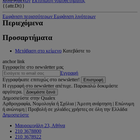
περιεχομένων
Εκτύπωση νομοθετήματος
{{attr.Dt}}
Εμφάνιση περισσότερων
Εμφάνιση λιγότερων
Περιεχόμενα
Προσαρτήματα
Μετάβαση στο κείμενο
Κατεβάστε το
anchor link
Εγγραφείτε στο newsletter μας
Εγγραφή
Εγγραφήκατε επιτυχώς στο newsletter!
Επιστροφή
Η εγγραφή στο newsletter απέτυχε. Παρακαλώ δοκιμάστε
αργότερα.
Δοκιμάστε ξανά
Δημοσιεύστε στην Qualex
Αρθρογραφία, Νομολογία ή Σχόλια | Άμεση ανάρτηση | Επώνυμη
ή ανώνυμη | Προβολή σε χιλιάδες χρήστες σε όλη την Ελλάδα
Δημοσιεύστε
Μαυρομιχάλη 23, Αθήνα
210 3678800
210 3678922