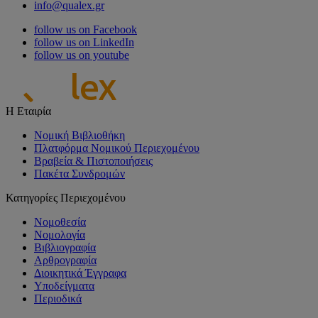
info@qualex.gr
follow us on Facebook
follow us on LinkedIn
follow us on youtube
Η Εταιρία
Νομική Βιβλιοθήκη
Πλατφόρμα Νομικού Περιεχομένου
Βραβεία & Πιστοποιήσεις
Πακέτα Συνδρομών
Κατηγορίες Περιεχομένου
Νομοθεσία
Νομολογία
Βιβλιογραφία
Αρθρογραφία
Διοικητικά Έγγραφα
Υποδείγματα
Περιοδικά