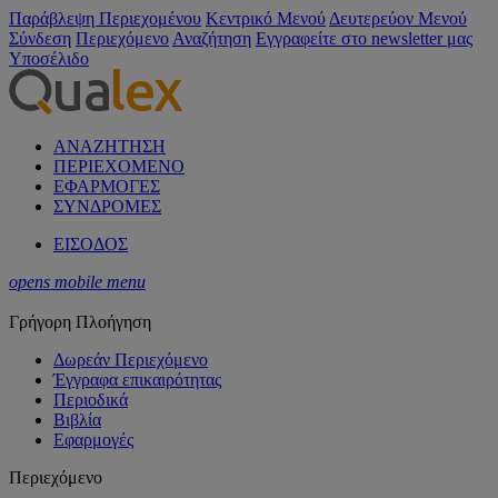
Παράβλεψη Περιεχομένου
Κεντρικό Μενού
Δευτερεύον Μενού
Σύνδεση
Περιεχόμενο
Αναζήτηση
Εγγραφείτε στο newsletter μας
Υποσέλιδο
ΑΝΑΖΗΤΗΣΗ
ΠΕΡΙΕΧΟΜΕΝΟ
ΕΦΑΡΜΟΓΕΣ
ΣΥΝΔΡΟΜΕΣ
ΕΙΣΟΔΟΣ
opens mobile menu
Γρήγορη Πλοήγηση
Δωρεάν Περιεχόμενο
Έγγραφα επικαιρότητας
Περιοδικά
Βιβλία
Εφαρμογές
Περιεχόμενο