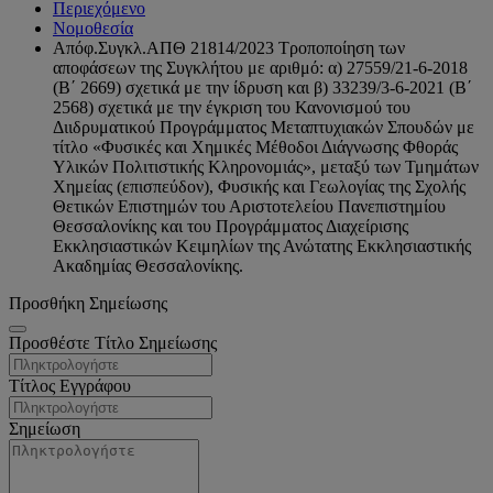
Περιεχόμενο
Νομοθεσία
Απόφ.Συγκλ.ΑΠΘ 21814/2023 Τροποποίηση των
αποφάσεων της Συγκλήτου με αριθμό: α) 27559/21-6-2018
(Β΄ 2669) σχετικά με την ίδρυση και β) 33239/3-6-2021 (Β΄
2568) σχετικά με την έγκριση του Κανονισμού του
Διιδρυματικού Προγράμματος Μεταπτυχιακών Σπουδών με
τίτλο «Φυσικές και Χημικές Μέθοδοι Διάγνωσης Φθοράς
Υλικών Πολιτιστικής Κληρονομιάς», μεταξύ των Τμημάτων
Χημείας (επισπεύδον), Φυσικής και Γεωλογίας της Σχολής
Θετικών Επιστημών του Αριστοτελείου Πανεπιστημίου
Θεσσαλονίκης και του Προγράμματος Διαχείρισης
Εκκλησιαστικών Κειμηλίων της Ανώτατης Εκκλησιαστικής
Ακαδημίας Θεσσαλονίκης.
Προσθήκη Σημείωσης
Προσθέστε Τίτλο Σημείωσης
Τίτλος Εγγράφου
Σημείωση