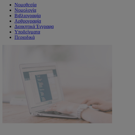
Νομοθεσία
Νομολογία
Βιβλιογραφία
Αρθρογραφία
Διοικητικά Έγγραφα
Υποδείγματα
Περιοδικά