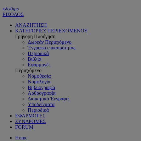
κλείσιμο
ΕΙΣΟΔΟΣ
ΑΝΑΖΗΤΗΣΗ
ΚΑΤΗΓΟΡΙΕΣ ΠΕΡΙΕΧΟΜΕΝΟΥ
Γρήγορη Πλοήγηση
Δωρεάν Περιεχόμενο
Έγγραφα επικαιρότητας
Περιοδικά
Βιβλία
Εφαρμογές
Περιεχόμενο
Νομοθεσία
Νομολογία
Βιβλιογραφία
Αρθρογραφία
Διοικητικά Έγγραφα
Υποδείγματα
Περιοδικά
ΕΦΑΡΜΟΓΕΣ
ΣΥΝΔΡΟΜΕΣ
FORUM
Home