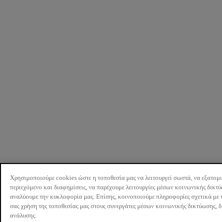
Χρησιμοποιούμε cookies ώστε η τοποθεσία μας να λειτουργεί σωστά, να εξατομ
περιεχόμενο και διαφημίσεις, να παρέχουμε λειτουργίες μέσων κοινωνικής δικτ
αναλύουμε την κυκλοφορία μας. Επίσης, κοινοποιούμε πληροφορίες σχετικά με 
σας χρήση της τοποθεσίας μας στους συνεργάτες μέσων κοινωνικής δικτύωσης, 
ανάλυσης.