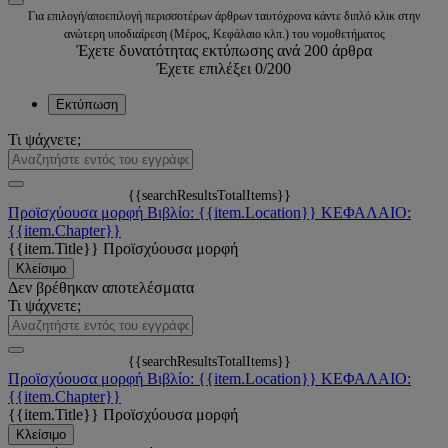
Για επιλογή/αποεπιλογή περισσοτέρων άρθρων ταυτόχρονα κάντε διπλό κλικ στην
ανώτερη υποδιαίρεση (Μέρος, Κεφάλαιο κλπ.) του νομοθετήματος
Έχετε δυνατότητας εκτύπωσης ανά 200 άρθρα
Έχετε επιλέξει
0
/200
Εκτύπωση
Τι ψάχνετε;
{{searchResultsTotalItems}}
Προϊσχύουσα μορφή
Βιβλίο: {{item.Location}}
ΚΕΦΑΛΑΙΟ:
{{item.Chapter}}
{{item.Title}}
Προϊσχύουσα μορφή
Κλείσιμο
Δεν βρέθηκαν αποτελέσματα
Τι ψάχνετε;
{{searchResultsTotalItems}}
Προϊσχύουσα μορφή
Βιβλίο: {{item.Location}}
ΚΕΦΑΛΑΙΟ:
{{item.Chapter}}
{{item.Title}}
Προϊσχύουσα μορφή
Κλείσιμο