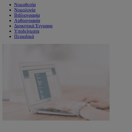
Νομοθεσία
Νομολογία
Βιβλιογραφία
Αρθρογραφία
Διοικητικά Έγγραφα
Υποδείγματα
Περιοδικά