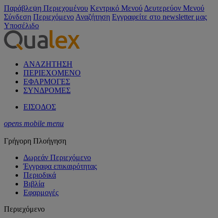
Παράβλεψη Περιεχομένου
Κεντρικό Μενού
Δευτερεύον Μενού
Σύνδεση
Περιεχόμενο
Αναζήτηση
Εγγραφείτε στο newsletter μας
Υποσέλιδο
ΑΝΑΖΗΤΗΣΗ
ΠΕΡΙΕΧΟΜΕΝΟ
ΕΦΑΡΜΟΓΕΣ
ΣΥΝΔΡΟΜΕΣ
ΕΙΣΟΔΟΣ
opens mobile menu
Γρήγορη Πλοήγηση
Δωρεάν Περιεχόμενο
Έγγραφα επικαιρότητας
Περιοδικά
Βιβλία
Εφαρμογές
Περιεχόμενο