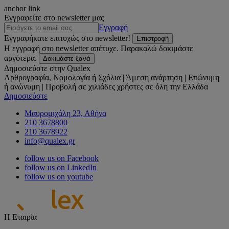
anchor link
Εγγραφείτε στο newsletter μας
Εγγραφή
Εγγραφήκατε επιτυχώς στο newsletter!
Επιστροφή
Η εγγραφή στο newsletter απέτυχε. Παρακαλώ δοκιμάστε
αργότερα.
Δοκιμάστε ξανά
Δημοσιεύστε στην Qualex
Αρθρογραφία, Νομολογία ή Σχόλια | Άμεση ανάρτηση | Επώνυμη
ή ανώνυμη | Προβολή σε χιλιάδες χρήστες σε όλη την Ελλάδα
Δημοσιεύστε
Μαυρομιχάλη 23, Αθήνα
210 3678800
210 3678922
info@qualex.gr
follow us on Facebook
follow us on LinkedIn
follow us on youtube
Η Εταιρία