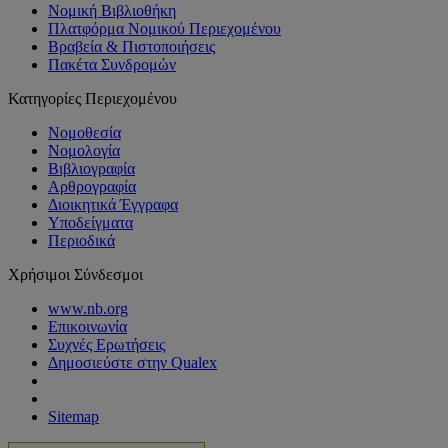
Νομική Βιβλιοθήκη
Πλατφόρμα Νομικού Περιεχομένου
Βραβεία & Πιστοποιήσεις
Πακέτα Συνδρομών
Κατηγορίες Περιεχομένου
Νομοθεσία
Νομολογία
Βιβλιογραφία
Αρθρογραφία
Διοικητικά Έγγραφα
Υποδείγματα
Περιοδικά
Χρήσιμοι Σύνδεσμοι
www.nb.org
Επικοινωνία
Συχνές Ερωτήσεις
Δημοσιεύστε στην Qualex
Sitemap