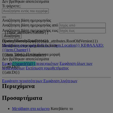
Δεν βρέθηκαν αποτελέσματα
Τι ψάχνετε;
Αναζήτηση βάση ημερομηνίας
Αναζήτηση βάση ημερομηνίας από
Αναζήτηση βάση ημερομηνίας εως
{{data_attributes.Subtitle}}
Αναζήτηση
{{searchResultsTotalItems}}
Προϊσχύουσα μορφή ({{data_attributes.RootOldVersion}})
Προϊσχύουσα μορφή
Βιβλίο: {{item.Location}}
ΚΕΦΑΛΑΙΟ:
Μετάβαση στην τρέχουσα έκδοση
{{item.Chapter}}
{{item.Title}}
Προϊσχύουσα μορφή
{{data_attributes.Subtitle}}
Δεν βρέθηκαν αποτελέσματα
Εμφάνιση όλων των περιεχομένων
Εμφάνιση όλων των
{{searchVal}}
{{attr.Dt}}
περιεχομένων
Εκτύπωση νομοθετήματος
{{attr.Dt}}
Εμφάνιση περισσότερων
Εμφάνιση λιγότερων
Περιεχόμενα
Προσαρτήματα
Μετάβαση στο κείμενο
Κατεβάστε το