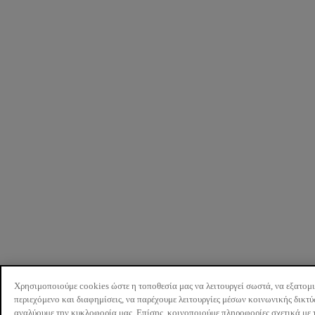
Χρησιμοποιούμε cookies ώστε η τοποθεσία μας να λειτουργεί σωστά, να εξατομ
περιεχόμενο και διαφημίσεις, να παρέχουμε λειτουργίες μέσων κοινωνικής δικτ
αναλύουμε την κυκλοφορία μας. Επίσης, κοινοποιούμε πληροφορίες σχετικά με 