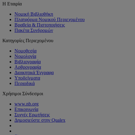
Η Εταιρία
Νομική Βιβλιοθήκη
Πλατφόρμα Νομικού Περιεχομένου
Βραβεία & Πιστοποιήσεις
Πακέτα Συνδρομών
Κατηγορίες Περιεχομένου
Νομοθεσία
Νομολογία
Βιβλιογραφία
Αρθρογραφία
Διοικητικά Έγγραφα
Υποδείγματα
Περιοδικά
Χρήσιμοι Σύνδεσμοι
www.nb.org
Επικοινωνία
Συχνές Ερωτήσεις
Δημοσιεύστε στην Qualex