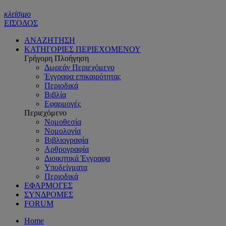
κλείσιμο
ΕΙΣΟΔΟΣ
ΑΝΑΖΗΤΗΣΗ
ΚΑΤΗΓΟΡΙΕΣ ΠΕΡΙΕΧΟΜΕΝΟΥ
Γρήγορη Πλοήγηση
Δωρεάν Περιεχόμενο
Έγγραφα επικαιρότητας
Περιοδικά
Βιβλία
Εφαρμογές
Περιεχόμενο
Νομοθεσία
Νομολογία
Βιβλιογραφία
Αρθρογραφία
Διοικητικά Έγγραφα
Υποδείγματα
Περιοδικά
ΕΦΑΡΜΟΓΕΣ
ΣΥΝΔΡΟΜΕΣ
FORUM
Home