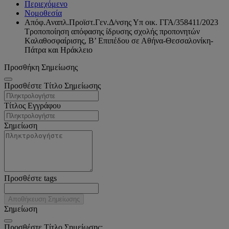
Περιεχόμενο
Νομοθεσία
Απόφ.Αναπλ.Προϊστ.Γεν.Δ/νσης Υπ οικ. ΓΓΑ/358411/2023
Τροποποίηση απόφασης ίδρυσης σχολής προπονητών
Kαλαθοσφαίρισης, Β’ Επιπέδου σε Αθήνα-Θεσσαλονίκη-
Πάτρα και Ηράκλειο
Προσθήκη Σημείωσης
Προσθέστε Τίτλο Σημείωσης
Τίτλος Εγγράφου
Σημείωση
Προσθέστε tags
Αποθήκευση Σημείωσης
Σημείωση
Προσθέστε Τίτλο Σημείωσης: