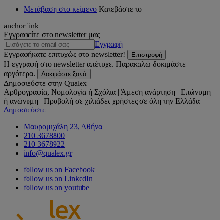
Μετάβαση στο κείμενο
Κατεβάστε το
anchor link
Εγγραφείτε στο newsletter μας
Εγγραφή
Εγγραφήκατε επιτυχώς στο newsletter!
Επιστροφή
Η εγγραφή στο newsletter απέτυχε. Παρακαλώ δοκιμάστε
αργότερα.
Δοκιμάστε ξανά
Δημοσιεύστε στην Qualex
Αρθρογραφία, Νομολογία ή Σχόλια | Άμεση ανάρτηση | Επώνυμη
ή ανώνυμη | Προβολή σε χιλιάδες χρήστες σε όλη την Ελλάδα
Δημοσιεύστε
Μαυρομιχάλη 23, Αθήνα
210 3678800
210 3678922
info@qualex.gr
follow us on Facebook
follow us on LinkedIn
follow us on youtube