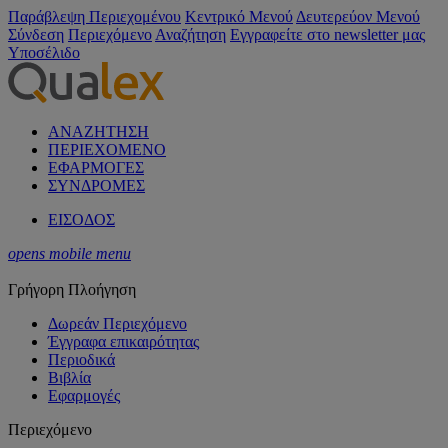
Παράβλεψη Περιεχομένου
Κεντρικό Μενού
Δευτερεύον Μενού
Σύνδεση
Περιεχόμενο
Αναζήτηση
Εγγραφείτε στο newsletter μας
Υποσέλιδο
ΑΝΑΖΗΤΗΣΗ
ΠΕΡΙΕΧΟΜΕΝΟ
ΕΦΑΡΜΟΓΕΣ
ΣΥΝΔΡΟΜΕΣ
ΕΙΣΟΔΟΣ
opens mobile menu
Γρήγορη Πλοήγηση
Δωρεάν Περιεχόμενο
Έγγραφα επικαιρότητας
Περιοδικά
Βιβλία
Εφαρμογές
Περιεχόμενο