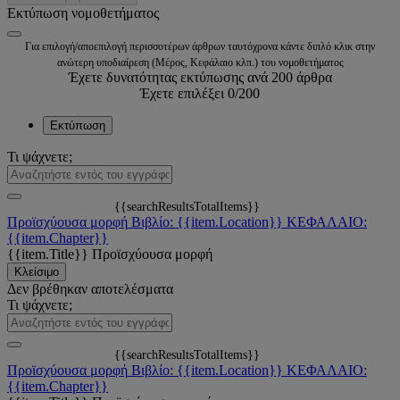
Εκτύπωση νομοθετήματος
Για επιλογή/αποεπιλογή περισσοτέρων άρθρων ταυτόχρονα κάντε διπλό κλικ στην
ανώτερη υποδιαίρεση (Μέρος, Κεφάλαιο κλπ.) του νομοθετήματος
Έχετε δυνατότητας εκτύπωσης ανά 200 άρθρα
Έχετε επιλέξει
0
/200
Εκτύπωση
Τι ψάχνετε;
{{searchResultsTotalItems}}
Προϊσχύουσα μορφή
Βιβλίο: {{item.Location}}
ΚΕΦΑΛΑΙΟ:
{{item.Chapter}}
{{item.Title}}
Προϊσχύουσα μορφή
Κλείσιμο
Δεν βρέθηκαν αποτελέσματα
Τι ψάχνετε;
{{searchResultsTotalItems}}
Προϊσχύουσα μορφή
Βιβλίο: {{item.Location}}
ΚΕΦΑΛΑΙΟ:
{{item.Chapter}}