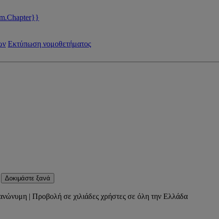
m.Chapter}}
ων
Εκτύπωση νομοθετήματος
Δοκιμάστε ξανά
ανώνυμη | Προβολή σε χιλιάδες χρήστες σε όλη την Ελλάδα