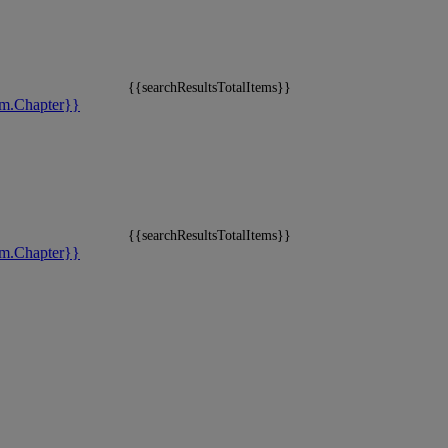
{{searchResultsTotalItems}}
m.Chapter}}
{{searchResultsTotalItems}}
m.Chapter}}