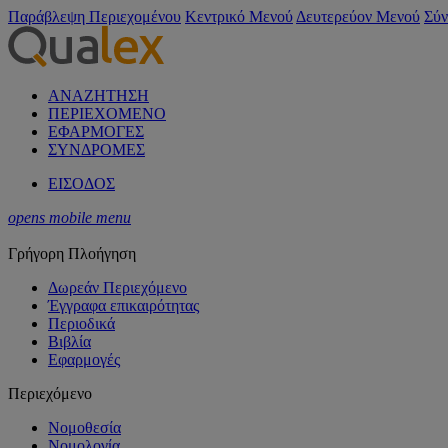
Παράβλεψη Περιεχομένου
Κεντρικό Μενού
Δευτερεύον Μενού
Σύν
ΑΝΑΖΗΤΗΣΗ
ΠΕΡΙΕΧΟΜΕΝΟ
ΕΦΑΡΜΟΓΕΣ
ΣΥΝΔΡΟΜΕΣ
ΕΙΣΟΔΟΣ
opens mobile menu
Γρήγορη Πλοήγηση
Δωρεάν Περιεχόμενο
Έγγραφα επικαιρότητας
Περιοδικά
Βιβλία
Εφαρμογές
Περιεχόμενο
Νομοθεσία
Νομολογία