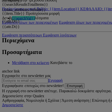
Μετάβαση στην τρέχουσα έκδοση
{{searchResultsTotalItems}}
Προϊσχύουσα μορφή
Βιβλίο: {{item.Location}}
ΚΕΦΑΛΑΙΟ: {{ite
{{data_attributes.Subtitle}}
{{item.Title}}
Προϊσχύουσα μορφή
Δεν βρέθηκαν αποτελέσματα
{{searchVal}}
{{attr.Dt}}
Εμφάνιση όλων των περιεχομένων
Εμφάνιση όλων των περιεχομέν
{{attr.Dt}}
Εμφάνιση περισσότερων
Εμφάνιση λιγότερων
Περιεχόμενα
Προσαρτήματα
Μετάβαση στο κείμενο
Κατεβάστε το
anchor link
Εγγραφείτε στο newsletter μας
Εγγραφή
Εγγραφήκατε επιτυχώς στο newsletter!
Επιστροφή
Η εγγραφή στο newsletter απέτυχε. Παρακαλώ δοκιμάστε αργότερα.
Δημοσιεύστε στην Qualex
Αρθρογραφία, Νομολογία ή Σχόλια | Άμεση ανάρτηση | Επώνυμη ή 
Δημοσιεύστε