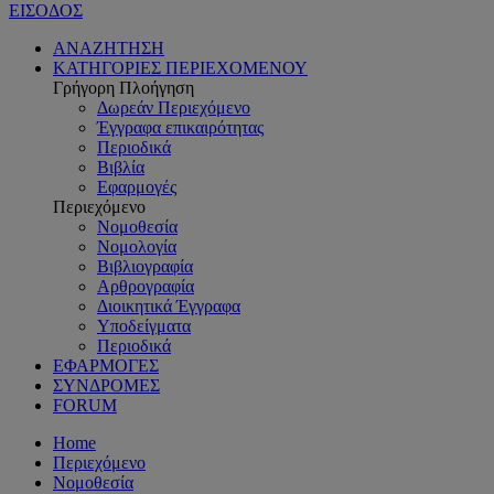
ΕΙΣΟΔΟΣ
ΑΝΑΖΗΤΗΣΗ
ΚΑΤΗΓΟΡΙΕΣ ΠΕΡΙΕΧΟΜΕΝΟΥ
Γρήγορη Πλοήγηση
Δωρεάν Περιεχόμενο
Έγγραφα επικαιρότητας
Περιοδικά
Βιβλία
Εφαρμογές
Περιεχόμενο
Νομοθεσία
Νομολογία
Βιβλιογραφία
Αρθρογραφία
Διοικητικά Έγγραφα
Υποδείγματα
Περιοδικά
ΕΦΑΡΜΟΓΕΣ
ΣΥΝΔΡΟΜΕΣ
FORUM
Home
Περιεχόμενο
Νομοθεσία