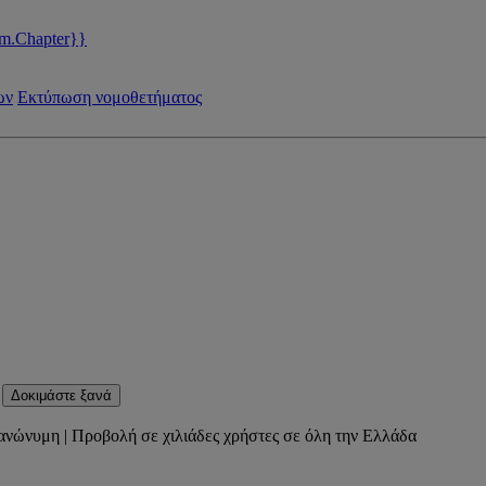
m.Chapter}}
ων
Εκτύπωση νομοθετήματος
Δοκιμάστε ξανά
ανώνυμη | Προβολή σε χιλιάδες χρήστες σε όλη την Ελλάδα