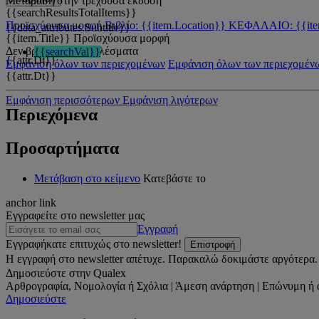
Μετάβαση στην τρέχουσα έκδοση
{{searchResultsTotalItems}}
Προϊσχύουσα μορφή
Βιβλίο: {{item.Location}}
ΚΕΦΑΛΑΙΟ: {{ite
{{data_attributes.Subtitle}}
{{item.Title}}
Προϊσχύουσα μορφή
Δεν βρέθηκαν αποτελέσματα
{{searchVal}}
{{attr.Dt}}
Εμφάνιση όλων των περιεχομένων
Εμφάνιση όλων των περιεχομέν
{{attr.Dt}}
Εμφάνιση περισσότερων
Εμφάνιση λιγότερων
Περιεχόμενα
Προσαρτήματα
Μετάβαση στο κείμενο
Κατεβάστε το
anchor link
Εγγραφείτε στο newsletter μας
Εγγραφή
Εγγραφήκατε επιτυχώς στο newsletter!
Επιστροφή
Η εγγραφή στο newsletter απέτυχε. Παρακαλώ δοκιμάστε αργότερα.
Δημοσιεύστε στην Qualex
Αρθρογραφία, Νομολογία ή Σχόλια | Άμεση ανάρτηση | Επώνυμη ή 
Δημοσιεύστε