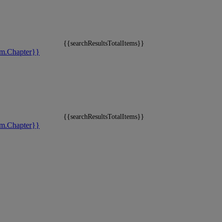
{{searchResultsTotalItems}}
m.Chapter}}
{{searchResultsTotalItems}}
m.Chapter}}