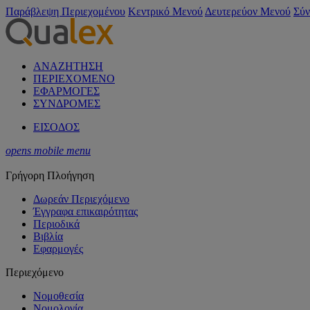
Παράβλεψη Περιεχομένου
Κεντρικό Μενού
Δευτερεύον Μενού
Σύν
ΑΝΑΖΗΤΗΣΗ
ΠΕΡΙΕΧΟΜΕΝΟ
ΕΦΑΡΜΟΓΕΣ
ΣΥΝΔΡΟΜΕΣ
ΕΙΣΟΔΟΣ
opens mobile menu
Γρήγορη Πλοήγηση
Δωρεάν Περιεχόμενο
Έγγραφα επικαιρότητας
Περιοδικά
Βιβλία
Εφαρμογές
Περιεχόμενο
Νομοθεσία
Νομολογία