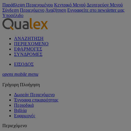
Παράβλεψη Περιεχομένου
Κεντρικό Μενού
Δευτερεύον Μενού
Σύνδεση
Περιεχόμενο
Αναζήτηση
Εγγραφείτε στο newsletter μας
Υποσέλιδο
ΑΝΑΖΗΤΗΣΗ
ΠΕΡΙΕΧΟΜΕΝΟ
ΕΦΑΡΜΟΓΕΣ
ΣΥΝΔΡΟΜΕΣ
ΕΙΣΟΔΟΣ
opens mobile menu
Γρήγορη Πλοήγηση
Δωρεάν Περιεχόμενο
Έγγραφα επικαιρότητας
Περιοδικά
Βιβλία
Εφαρμογές
Περιεχόμενο