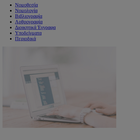
Νομοθεσία
Νομολογία
Βιβλιογραφία
Αρθρογραφία
Διοικητικά Έγγραφα
Υποδείγματα
Περιοδικά