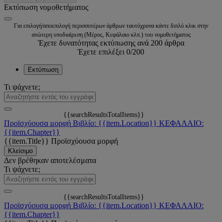
Εκτύπωση νομοθετήματος
Για επιλογή/αποεπιλογή περισσοτέρων άρθρων ταυτόχρονα κάντε διπλό κλικ στην
ανώτερη υποδιαίρεση (Μέρος, Κεφάλαιο κλπ.) του νομοθετήματος
Έχετε δυνατότητας εκτύπωσης ανά 200 άρθρα
Έχετε επιλέξει
0
/200
Εκτύπωση
Τι ψάχνετε;
{{searchResultsTotalItems}}
Προϊσχύουσα μορφή
Βιβλίο: {{item.Location}}
ΚΕΦΑΛΑΙΟ:
{{item.Chapter}}
{{item.Title}}
Προϊσχύουσα μορφή
Κλείσιμο
Δεν βρέθηκαν αποτελέσματα
Τι ψάχνετε;
{{searchResultsTotalItems}}
Προϊσχύουσα μορφή
Βιβλίο: {{item.Location}}
ΚΕΦΑΛΑΙΟ:
{{item.Chapter}}