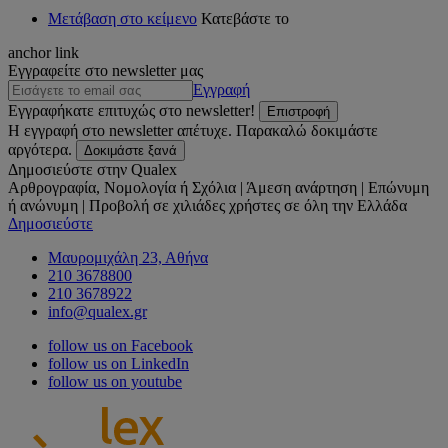
Μετάβαση στο κείμενο
Κατεβάστε το
anchor link
Εγγραφείτε στο newsletter μας
Εγγραφή
Εγγραφήκατε επιτυχώς στο newsletter!
Επιστροφή
Η εγγραφή στο newsletter απέτυχε. Παρακαλώ δοκιμάστε
αργότερα.
Δοκιμάστε ξανά
Δημοσιεύστε στην Qualex
Αρθρογραφία, Νομολογία ή Σχόλια | Άμεση ανάρτηση | Επώνυμη
ή ανώνυμη | Προβολή σε χιλιάδες χρήστες σε όλη την Ελλάδα
Δημοσιεύστε
Μαυρομιχάλη 23, Αθήνα
210 3678800
210 3678922
info@qualex.gr
follow us on Facebook
follow us on LinkedIn
follow us on youtube