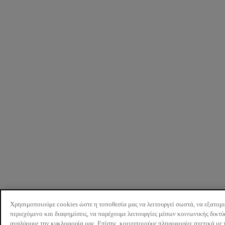
Χρησιμοποιούμε cookies ώστε η τοποθεσία μας να λειτουργεί σωστά, να εξατομ
περιεχόμενο και διαφημίσεις, να παρέχουμε λειτουργίες μέσων κοινωνικής δικτ
αναλύουμε την κυκλοφορία μας. Επίσης, κοινοποιούμε πληροφορίες σχετικά με 