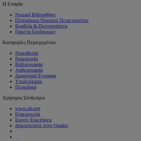
Η Εταιρία
Νομική Βιβλιοθήκη
Πλατφόρμα Νομικού Περιεχομένου
Βραβεία & Πιστοποιήσεις
Πακέτα Συνδρομών
Κατηγορίες Περιεχομένου
Νομοθεσία
Νομολογία
Βιβλιογραφία
Αρθρογραφία
Διοικητικά Έγγραφα
Υποδείγματα
Περιοδικά
Χρήσιμοι Σύνδεσμοι
www.nb.org
Επικοινωνία
Συχνές Ερωτήσεις
Δημοσιεύστε στην Qualex