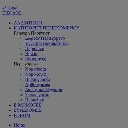
κλείσιμο
ΕΙΣΟΔΟΣ
ΑΝΑΖΗΤΗΣΗ
ΚΑΤΗΓΟΡΙΕΣ ΠΕΡΙΕΧΟΜΕΝΟΥ
Γρήγορη Πλοήγηση
Δωρεάν Περιεχόμενο
Έγγραφα επικαιρότητας
Περιοδικά
Βιβλία
Εφαρμογές
Περιεχόμενο
Νομοθεσία
Νομολογία
Βιβλιογραφία
Αρθρογραφία
Διοικητικά Έγγραφα
Υποδείγματα
Περιοδικά
ΕΦΑΡΜΟΓΕΣ
ΣΥΝΔΡΟΜΕΣ
FORUM
Home