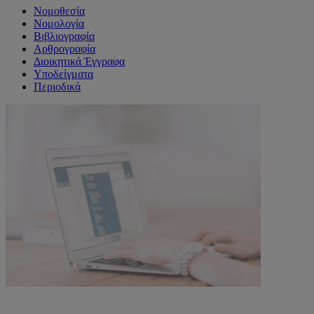
Νομοθεσία
Νομολογία
Βιβλιογραφία
Αρθρογραφία
Διοικητικά Έγγραφα
Υποδείγματα
Περιοδικά