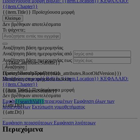
Προϊσχύουσα μορφή
Βιβλίο: {{item.Location}}
ΚΕΦΑΛΑΙΟ:
{{item.Chapter}}
{{item.Title}}
Προϊσχύουσα μορφή
Κλείσιμο
Δεν βρέθηκαν αποτελέσματα
Τι ψάχνετε;
Αναζήτηση βάση ημερομηνίας
Αναζήτηση βάση ημερομηνίας από
Αναζήτηση βάση ημερομηνίας εως
{{data_attributes.Subtitle}}
Αναζήτηση
{{searchResultsTotalItems}}
Προϊσχύουσα μορφή ({{data_attributes.RootOldVersion}})
Προϊσχύουσα μορφή
Βιβλίο: {{item.Location}}
ΚΕΦΑΛΑΙΟ:
Μετάβαση στην τρέχουσα έκδοση
{{item.Chapter}}
{{item.Title}}
Προϊσχύουσα μορφή
{{data_attributes.Subtitle}}
Δεν βρέθηκαν αποτελέσματα
Εμφάνιση όλων των περιεχομένων
Εμφάνιση όλων των
{{searchVal}}
{{attr.Dt}}
περιεχομένων
Εκτύπωση νομοθετήματος
{{attr.Dt}}
Εμφάνιση περισσότερων
Εμφάνιση λιγότερων
Περιεχόμενα