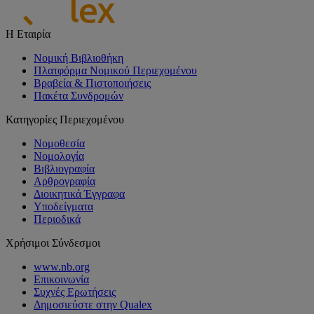
Η Εταιρία
Νομική Βιβλιοθήκη
Πλατφόρμα Νομικού Περιεχομένου
Βραβεία & Πιστοποιήσεις
Πακέτα Συνδρομών
Κατηγορίες Περιεχομένου
Νομοθεσία
Νομολογία
Βιβλιογραφία
Αρθρογραφία
Διοικητικά Έγγραφα
Υποδείγματα
Περιοδικά
Χρήσιμοι Σύνδεσμοι
www.nb.org
Επικοινωνία
Συχνές Ερωτήσεις
Δημοσιεύστε στην Qualex