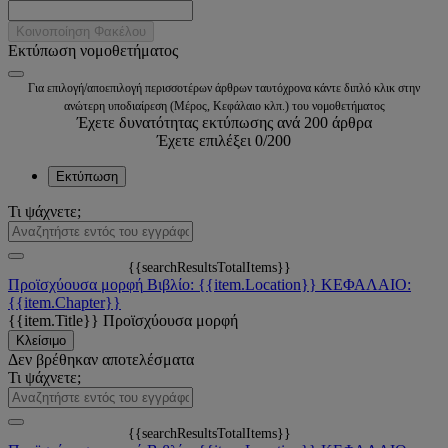
Κοινοποίηση Φακέλου
Εκτύπωση νομοθετήματος
Για επιλογή/αποεπιλογή περισσοτέρων άρθρων ταυτόχρονα κάντε διπλό κλικ στην
ανώτερη υποδιαίρεση (Μέρος, Κεφάλαιο κλπ.) του νομοθετήματος
Έχετε δυνατότητας εκτύπωσης ανά 200 άρθρα
Έχετε επιλέξει
0
/200
Εκτύπωση
Τι ψάχνετε;
{{searchResultsTotalItems}}
Προϊσχύουσα μορφή
Βιβλίο: {{item.Location}}
ΚΕΦΑΛΑΙΟ:
{{item.Chapter}}
{{item.Title}}
Προϊσχύουσα μορφή
Κλείσιμο
Δεν βρέθηκαν αποτελέσματα
Τι ψάχνετε;
{{searchResultsTotalItems}}