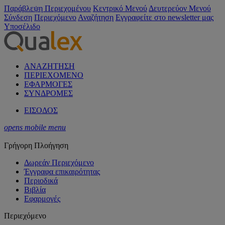
Παράβλεψη Περιεχομένου
Κεντρικό Μενού
Δευτερεύον Μενού
Σύνδεση
Περιεχόμενο
Αναζήτηση
Εγγραφείτε στο newsletter μας
Υποσέλιδο
ΑΝΑΖΗΤΗΣΗ
ΠΕΡΙΕΧΟΜΕΝΟ
ΕΦΑΡΜΟΓΕΣ
ΣΥΝΔΡΟΜΕΣ
ΕΙΣΟΔΟΣ
opens mobile menu
Γρήγορη Πλοήγηση
Δωρεάν Περιεχόμενο
Έγγραφα επικαιρότητας
Περιοδικά
Βιβλία
Εφαρμογές
Περιεχόμενο