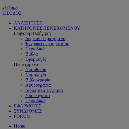
κλείσιμο
ΕΙΣΟΔΟΣ
ΑΝΑΖΗΤΗΣΗ
ΚΑΤΗΓΟΡΙΕΣ ΠΕΡΙΕΧΟΜΕΝΟΥ
Γρήγορη Πλοήγηση
Δωρεάν Περιεχόμενο
Έγγραφα επικαιρότητας
Περιοδικά
Βιβλία
Εφαρμογές
Περιεχόμενο
Νομοθεσία
Νομολογία
Βιβλιογραφία
Αρθρογραφία
Διοικητικά Έγγραφα
Υποδείγματα
Περιοδικά
ΕΦΑΡΜΟΓΕΣ
ΣΥΝΔΡΟΜΕΣ
FORUM
Home