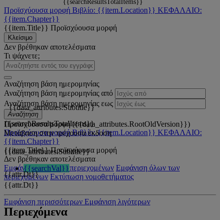
{{searchResultsTotalItems}}
Προϊσχύουσα μορφή
Βιβλίο: {{item.Location}}
ΚΕΦΑΛΑΙΟ:
{{item.Chapter}}
{{item.Title}}
Προϊσχύουσα μορφή
Κλείσιμο
Δεν βρέθηκαν αποτελέσματα
Τι ψάχνετε;
Αναζήτηση βάση ημερομηνίας
Αναζήτηση βάση ημερομηνίας από
Αναζήτηση βάση ημερομηνίας εως
{{data_attributes.Subtitle}}
Αναζήτηση
{{searchResultsTotalItems}}
Προϊσχύουσα μορφή ({{data_attributes.RootOldVersion}})
Προϊσχύουσα μορφή
Βιβλίο: {{item.Location}}
ΚΕΦΑΛΑΙΟ:
Μετάβαση στην τρέχουσα έκδοση
{{item.Chapter}}
{{item.Title}}
Προϊσχύουσα μορφή
{{data_attributes.Subtitle}}
Δεν βρέθηκαν αποτελέσματα
Εμφάνιση όλων των περιεχομένων
Εμφάνιση όλων των
{{searchVal}}
{{attr.Dt}}
περιεχομένων
Εκτύπωση νομοθετήματος
{{attr.Dt}}
Εμφάνιση περισσότερων
Εμφάνιση λιγότερων
Περιεχόμενα