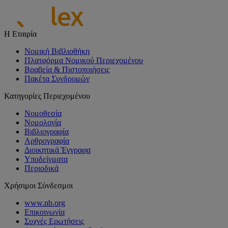
Η Εταιρία
Νομική Βιβλιοθήκη
Πλατφόρμα Νομικού Περιεχομένου
Βραβεία & Πιστοποιήσεις
Πακέτα Συνδρομών
Κατηγορίες Περιεχομένου
Νομοθεσία
Νομολογία
Βιβλιογραφία
Αρθρογραφία
Διοικητικά Έγγραφα
Υποδείγματα
Περιοδικά
Χρήσιμοι Σύνδεσμοι
www.nb.org
Επικοινωνία
Συχνές Ερωτήσεις