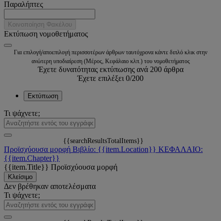
Παραλήπτες
Κοινοποίηση Φακέλου
Εκτύπωση νομοθετήματος
Για επιλογή/αποεπιλογή περισσοτέρων άρθρων ταυτόχρονα κάντε διπλό κλικ στην
ανώτερη υποδιαίρεση (Μέρος, Κεφάλαιο κλπ.) του νομοθετήματος
Έχετε δυνατότητας εκτύπωσης ανά 200 άρθρα
Έχετε επιλέξει
0
/200
Εκτύπωση
Τι ψάχνετε;
{{searchResultsTotalItems}}
Προϊσχύουσα μορφή
Βιβλίο: {{item.Location}}
ΚΕΦΑΛΑΙΟ:
{{item.Chapter}}
{{item.Title}}
Προϊσχύουσα μορφή
Κλείσιμο
Δεν βρέθηκαν αποτελέσματα
Τι ψάχνετε;