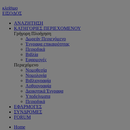
κλείσιμο
ΕΙΣΟΔΟΣ
ΑΝΑΖΗΤΗΣΗ
ΚΑΤΗΓΟΡΙΕΣ ΠΕΡΙΕΧΟΜΕΝΟΥ
Γρήγορη Πλοήγηση
Δωρεάν Περιεχόμενο
Έγγραφα επικαιρότητας
Περιοδικά
Βιβλία
Εφαρμογές
Περιεχόμενο
Νομοθεσία
Νομολογία
Βιβλιογραφία
Αρθρογραφία
Διοικητικά Έγγραφα
Υποδείγματα
Περιοδικά
ΕΦΑΡΜΟΓΕΣ
ΣΥΝΔΡΟΜΕΣ
FORUM
Home