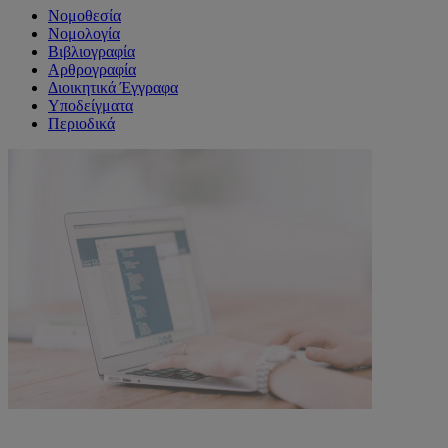
Νομοθεσία
Νομολογία
Βιβλιογραφία
Αρθρογραφία
Διοικητικά Έγγραφα
Υποδείγματα
Περιοδικά