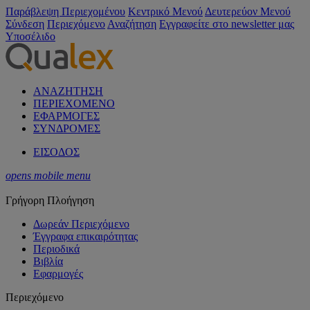
Παράβλεψη Περιεχομένου
Κεντρικό Μενού
Δευτερεύον Μενού
Σύνδεση
Περιεχόμενο
Αναζήτηση
Εγγραφείτε στο newsletter μας
Υποσέλιδο
ΑΝΑΖΗΤΗΣΗ
ΠΕΡΙΕΧΟΜΕΝΟ
ΕΦΑΡΜΟΓΕΣ
ΣΥΝΔΡΟΜΕΣ
ΕΙΣΟΔΟΣ
opens mobile menu
Γρήγορη Πλοήγηση
Δωρεάν Περιεχόμενο
Έγγραφα επικαιρότητας
Περιοδικά
Βιβλία
Εφαρμογές
Περιεχόμενο