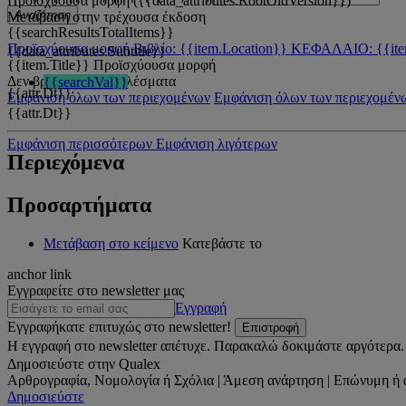
Προϊσχύουσα μορφή ({{data_attributes.RootOldVersion}})
Αναζήτηση
Μετάβαση στην τρέχουσα έκδοση
{{searchResultsTotalItems}}
Προϊσχύουσα μορφή
Βιβλίο: {{item.Location}}
ΚΕΦΑΛΑΙΟ: {{ite
{{data_attributes.Subtitle}}
{{item.Title}}
Προϊσχύουσα μορφή
Δεν βρέθηκαν αποτελέσματα
{{searchVal}}
{{attr.Dt}}
Εμφάνιση όλων των περιεχομένων
Εμφάνιση όλων των περιεχομέν
{{attr.Dt}}
Εμφάνιση περισσότερων
Εμφάνιση λιγότερων
Περιεχόμενα
Προσαρτήματα
Μετάβαση στο κείμενο
Κατεβάστε το
anchor link
Εγγραφείτε στο newsletter μας
Εγγραφή
Εγγραφήκατε επιτυχώς στο newsletter!
Επιστροφή
Η εγγραφή στο newsletter απέτυχε. Παρακαλώ δοκιμάστε αργότερα.
Δημοσιεύστε στην Qualex
Αρθρογραφία, Νομολογία ή Σχόλια | Άμεση ανάρτηση | Επώνυμη ή 
Δημοσιεύστε