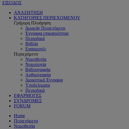
ΕΙΣΟΔΟΣ
ΑΝΑΖΗΤΗΣΗ
ΚΑΤΗΓΟΡΙΕΣ ΠΕΡΙΕΧΟΜΕΝΟΥ
Γρήγορη Πλοήγηση
Δωρεάν Περιεχόμενο
Έγγραφα επικαιρότητας
Περιοδικά
Βιβλία
Εφαρμογές
Περιεχόμενο
Νομοθεσία
Νομολογία
Βιβλιογραφία
Αρθρογραφία
Διοικητικά Έγγραφα
Υποδείγματα
Περιοδικά
ΕΦΑΡΜΟΓΕΣ
ΣΥΝΔΡΟΜΕΣ
FORUM
Home
Περιεχόμενο
Νομοθεσία