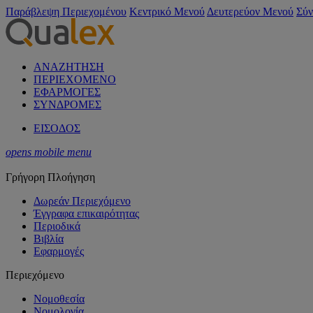
Παράβλεψη Περιεχομένου
Κεντρικό Μενού
Δευτερεύον Μενού
Σύν
ΑΝΑΖΗΤΗΣΗ
ΠΕΡΙΕΧΟΜΕΝΟ
ΕΦΑΡΜΟΓΕΣ
ΣΥΝΔΡΟΜΕΣ
ΕΙΣΟΔΟΣ
opens mobile menu
Γρήγορη Πλοήγηση
Δωρεάν Περιεχόμενο
Έγγραφα επικαιρότητας
Περιοδικά
Βιβλία
Εφαρμογές
Περιεχόμενο
Νομοθεσία
Νομολογία