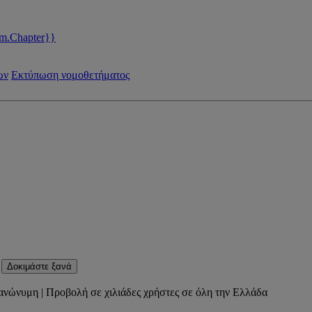
m.Chapter}}
ων
Εκτύπωση νομοθετήματος
Δοκιμάστε ξανά
ανώνυμη | Προβολή σε χιλιάδες χρήστες σε όλη την Ελλάδα