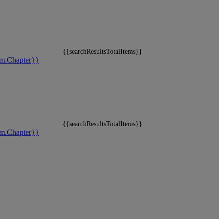
{{searchResultsTotalItems}}
m.Chapter}}
{{searchResultsTotalItems}}
m.Chapter}}