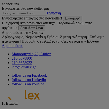
anchor link
Εγγραφείτε στο newsletter μας
Εγγραφή
Εγγραφήκατε επιτυχώς στο newsletter!
Επιστροφή
Η εγγραφή στο newsletter απέτυχε. Παρακαλώ δοκιμάστε
αργότερα.
Δοκιμάστε ξανά
Δημοσιεύστε στην Qualex
Αρθρογραφία, Νομολογία ή Σχόλια | Άμεση ανάρτηση | Επώνυμη
ή ανώνυμη | Προβολή σε χιλιάδες χρήστες σε όλη την Ελλάδα
Δημοσιεύστε
Μαυρομιχάλη 23, Αθήνα
210 3678800
210 3678922
info@qualex.gr
follow us on Facebook
follow us on LinkedIn
follow us on youtube
Η Εταιρία