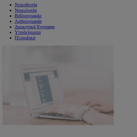
Νομοθεσία
Νομολογία
Βιβλιογραφία
Αρθρογραφία
Διοικητικά Έγγραφα
Υποδείγματα
Περιοδικά