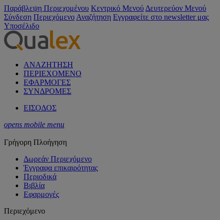
Παράβλεψη Περιεχομένου
Κεντρικό Μενού
Δευτερεύον Μενού
Σύνδεση
Περιεχόμενο
Αναζήτηση
Εγγραφείτε στο newsletter μας
Υποσέλιδο
ΑΝΑΖΗΤΗΣΗ
ΠΕΡΙΕΧΟΜΕΝΟ
ΕΦΑΡΜΟΓΕΣ
ΣΥΝΔΡΟΜΕΣ
ΕΙΣΟΔΟΣ
opens mobile menu
Γρήγορη Πλοήγηση
Δωρεάν Περιεχόμενο
Έγγραφα επικαιρότητας
Περιοδικά
Βιβλία
Εφαρμογές
Περιεχόμενο