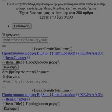
Για επιλογή/αποεπιλογή περισσοτέρων άρθρων ταυτόχρονα κάντε διπλό κλικ στην
ανώτερη υποδιαίρεση (Μέρος, Κεφάλαιο κλπ.) του νομοθετήματος
Έχετε δυνατότητας εκτύπωσης ανά 200 άρθρα
Έχετε επιλέξει
0
/200
Εκτύπωση
Τι ψάχνετε;
{{searchResultsTotalItems}}
Προϊσχύουσα μορφή
Βιβλίο: {{item.Location}}
ΚΕΦΑΛΑΙΟ:
{{item.Chapter}}
{{item.Title}}
Προϊσχύουσα μορφή
Κλείσιμο
Δεν βρέθηκαν αποτελέσματα
Τι ψάχνετε;
{{searchResultsTotalItems}}
Προϊσχύουσα μορφή
Βιβλίο: {{item.Location}}
ΚΕΦΑΛΑΙΟ:
{{item.Chapter}}
{{item.Title}}
Προϊσχύουσα μορφή
Κλείσιμο