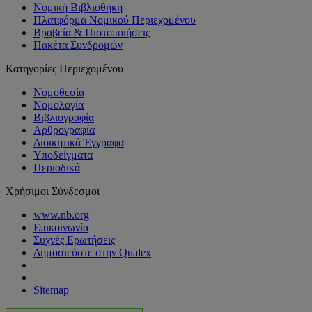
Νομική Βιβλιοθήκη
Πλατφόρμα Νομικού Περιεχομένου
Βραβεία & Πιστοποιήσεις
Πακέτα Συνδρομών
Κατηγορίες Περιεχομένου
Νομοθεσία
Νομολογία
Βιβλιογραφία
Αρθρογραφία
Διοικητικά Έγγραφα
Υποδείγματα
Περιοδικά
Χρήσιμοι Σύνδεσμοι
www.nb.org
Επικοινωνία
Συχνές Ερωτήσεις
Δημοσιεύστε στην Qualex
Sitemap