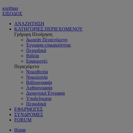
κλείσιμο
ΕΙΣΟΔΟΣ
ΑΝΑΖΗΤΗΣΗ
ΚΑΤΗΓΟΡΙΕΣ ΠΕΡΙΕΧΟΜΕΝΟΥ
Γρήγορη Πλοήγηση
Δωρεάν Περιεχόμενο
Έγγραφα επικαιρότητας
Περιοδικά
Βιβλία
Εφαρμογές
Περιεχόμενο
Νομοθεσία
Νομολογία
Βιβλιογραφία
Αρθρογραφία
Διοικητικά Έγγραφα
Υποδείγματα
Περιοδικά
ΕΦΑΡΜΟΓΕΣ
ΣΥΝΔΡΟΜΕΣ
FORUM
Home