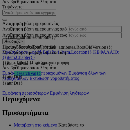
Δεν βρέθηκαν αποτελέσματα
Τι ψάχνετε;
Αναζήτηση βάση ημερομηνίας
Αναζήτηση βάση ημερομηνίας από
Αναζήτηση βάση ημερομηνίας εως
{{data_attributes.Subtitle}}
Αναζήτηση
{{searchResultsTotalItems}}
Προϊσχύουσα μορφή ({{data_attributes.RootOldVersion}})
Προϊσχύουσα μορφή
Βιβλίο: {{item.Location}}
ΚΕΦΑΛΑΙΟ:
Μετάβαση στην τρέχουσα έκδοση
{{item.Chapter}}
{{item.Title}}
Προϊσχύουσα μορφή
{{data_attributes.Subtitle}}
Δεν βρέθηκαν αποτελέσματα
Εμφάνιση όλων των περιεχομένων
Εμφάνιση όλων των
{{searchVal}}
{{attr.Dt}}
περιεχομένων
Εκτύπωση νομοθετήματος
{{attr.Dt}}
Εμφάνιση περισσότερων
Εμφάνιση λιγότερων
Περιεχόμενα
Προσαρτήματα
Μετάβαση στο κείμενο
Κατεβάστε το