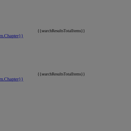
{{searchResultsTotalItems}}
m.Chapter}}
{{searchResultsTotalItems}}
m.Chapter}}