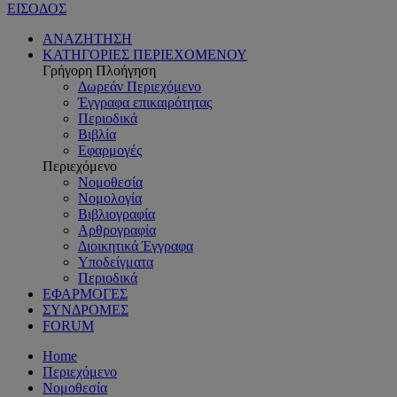
ΕΙΣΟΔΟΣ
ΑΝΑΖΗΤΗΣΗ
ΚΑΤΗΓΟΡΙΕΣ ΠΕΡΙΕΧΟΜΕΝΟΥ
Γρήγορη Πλοήγηση
Δωρεάν Περιεχόμενο
Έγγραφα επικαιρότητας
Περιοδικά
Βιβλία
Εφαρμογές
Περιεχόμενο
Νομοθεσία
Νομολογία
Βιβλιογραφία
Αρθρογραφία
Διοικητικά Έγγραφα
Υποδείγματα
Περιοδικά
ΕΦΑΡΜΟΓΕΣ
ΣΥΝΔΡΟΜΕΣ
FORUM
Home
Περιεχόμενο
Νομοθεσία