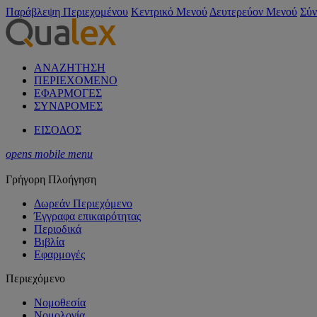
Παράβλεψη Περιεχομένου
Κεντρικό Μενού
Δευτερεύον Μενού
Σύν
ΑΝΑΖΗΤΗΣΗ
ΠΕΡΙΕΧΟΜΕΝΟ
ΕΦΑΡΜΟΓΕΣ
ΣΥΝΔΡΟΜΕΣ
ΕΙΣΟΔΟΣ
opens mobile menu
Γρήγορη Πλοήγηση
Δωρεάν Περιεχόμενο
Έγγραφα επικαιρότητας
Περιοδικά
Βιβλία
Εφαρμογές
Περιεχόμενο
Νομοθεσία
Νομολογία