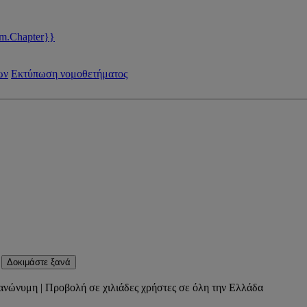
m.Chapter}}
ων
Εκτύπωση νομοθετήματος
Δοκιμάστε ξανά
ανώνυμη | Προβολή σε χιλιάδες χρήστες σε όλη την Ελλάδα