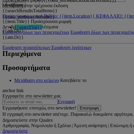
Προϊσχύουσα μορφή ({{data_attributes.RootOldVersion}})
Αναζήτηση
Μετάβαση στην τρέχουσα έκδοση
{{searchResultsTotalItems}}
Προϊσχύουσα μορφή
Βιβλίο: {{item.Location}}
ΚΕΦΑΛΑΙΟ: {{ite
{{data_attributes.Subtitle}}
{{item.Title}}
Προϊσχύουσα μορφή
Δεν βρέθηκαν αποτελέσματα
{{searchVal}}
{{attr.Dt}}
Εμφάνιση όλων των περιεχομένων
Εμφάνιση όλων των περιεχομέν
{{attr.Dt}}
Εμφάνιση περισσότερων
Εμφάνιση λιγότερων
Περιεχόμενα
Προσαρτήματα
Μετάβαση στο κείμενο
Κατεβάστε το
anchor link
Εγγραφείτε στο newsletter μας
Εγγραφή
Εγγραφήκατε επιτυχώς στο newsletter!
Επιστροφή
Η εγγραφή στο newsletter απέτυχε. Παρακαλώ δοκιμάστε αργότερα.
Δημοσιεύστε στην Qualex
Αρθρογραφία, Νομολογία ή Σχόλια | Άμεση ανάρτηση | Επώνυμη ή 
Δημοσιεύστε