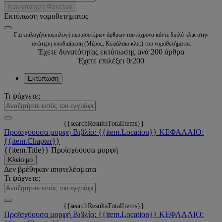
Κοινοποίηση Φακέλου
Εκτύπωση νομοθετήματος
Για επιλογή/αποεπιλογή περισσοτέρων άρθρων ταυτόχρονα κάντε διπλό κλικ στην
ανώτερη υποδιαίρεση (Μέρος, Κεφάλαιο κλπ.) του νομοθετήματος
Έχετε δυνατότητας εκτύπωσης ανά 200 άρθρα
Έχετε επιλέξει
0
/200
Εκτύπωση
Τι ψάχνετε;
{{searchResultsTotalItems}}
Προϊσχύουσα μορφή
Βιβλίο: {{item.Location}}
ΚΕΦΑΛΑΙΟ:
{{item.Chapter}}
{{item.Title}}
Προϊσχύουσα μορφή
Κλείσιμο
Δεν βρέθηκαν αποτελέσματα
Τι ψάχνετε;
{{searchResultsTotalItems}}
Προϊσχύουσα μορφή
Βιβλίο: {{item.Location}}
ΚΕΦΑΛΑΙΟ: