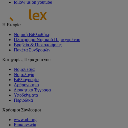
follow us on youtube
Η Εταιρία
Νομική Βιβλιοθήκη
Πλατφόρμα Νομικού Περιεχομένου
Βραβεία & Πιστοποιήσεις
Πακέτα Συνδρομών
Κατηγορίες Περιεχομένου
Νομοθεσία
Νομολογία
Βιβλιογραφία
Αρθρογραφία
Διοικητικά Έγγραφα
Υποδείγματα
Περιοδικά
Χρήσιμοι Σύνδεσμοι
www.nb.org
Επικοινωνία