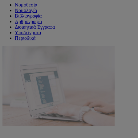
Νομοθεσία
Νομολογία
Βιβλιογραφία
Αρθρογραφία
Διοικητικά Έγγραφα
Υποδείγματα
Περιοδικά