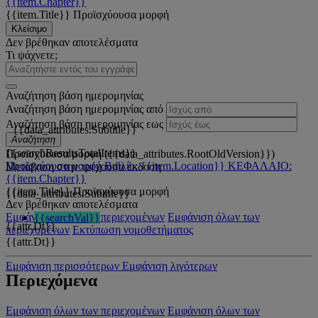
{{item.Chapter}}
{{item.Title}}
Προϊσχύουσα μορφή
Κλείσιμο
Δεν βρέθηκαν αποτελέσματα
Τι ψάχνετε;
Αναζήτηση βάση ημερομηνίας
Αναζήτηση βάση ημερομηνίας από
Αναζήτηση βάση ημερομηνίας εως
{{data_attributes.Subtitle}}
Αναζήτηση
{{searchResultsTotalItems}}
Προϊσχύουσα μορφή ({{data_attributes.RootOldVersion}})
Προϊσχύουσα μορφή
Βιβλίο: {{item.Location}}
ΚΕΦΑΛΑΙΟ:
Μετάβαση στην τρέχουσα έκδοση
{{item.Chapter}}
{{item.Title}}
Προϊσχύουσα μορφή
{{data_attributes.Subtitle}}
Δεν βρέθηκαν αποτελέσματα
Εμφάνιση όλων των περιεχομένων
Εμφάνιση όλων των
{{searchVal}}
{{attr.Dt}}
περιεχομένων
Εκτύπωση νομοθετήματος
{{attr.Dt}}
Εμφάνιση περισσότερων
Εμφάνιση λιγότερων
Περιεχόμενα
Εμφάνιση όλων των περιεχομένων
Εμφάνιση όλων των