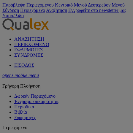
Παράβλεψη Περιεχομένου
Κεντρικό Μενού
Δευτερεύον Μενού
Σύνδεση
Περιεχόμενο
Αναζήτηση
Εγγραφείτε στο newsletter μας
Υποσέλιδο
ΑΝΑΖΗΤΗΣΗ
ΠΕΡΙΕΧΟΜΕΝΟ
ΕΦΑΡΜΟΓΕΣ
ΣΥΝΔΡΟΜΕΣ
ΕΙΣΟΔΟΣ
opens mobile menu
Γρήγορη Πλοήγηση
Δωρεάν Περιεχόμενο
Έγγραφα επικαιρότητας
Περιοδικά
Βιβλία
Εφαρμογές
Περιεχόμενο