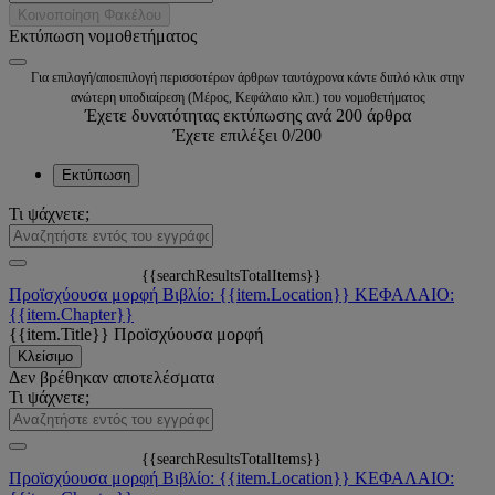
Κοινοποίηση Φακέλου
Εκτύπωση νομοθετήματος
Για επιλογή/αποεπιλογή περισσοτέρων άρθρων ταυτόχρονα κάντε διπλό κλικ στην
ανώτερη υποδιαίρεση (Μέρος, Κεφάλαιο κλπ.) του νομοθετήματος
Έχετε δυνατότητας εκτύπωσης ανά 200 άρθρα
Έχετε επιλέξει
0
/200
Εκτύπωση
Τι ψάχνετε;
{{searchResultsTotalItems}}
Προϊσχύουσα μορφή
Βιβλίο: {{item.Location}}
ΚΕΦΑΛΑΙΟ:
{{item.Chapter}}
{{item.Title}}
Προϊσχύουσα μορφή
Κλείσιμο
Δεν βρέθηκαν αποτελέσματα
Τι ψάχνετε;
{{searchResultsTotalItems}}
Προϊσχύουσα μορφή
Βιβλίο: {{item.Location}}
ΚΕΦΑΛΑΙΟ: