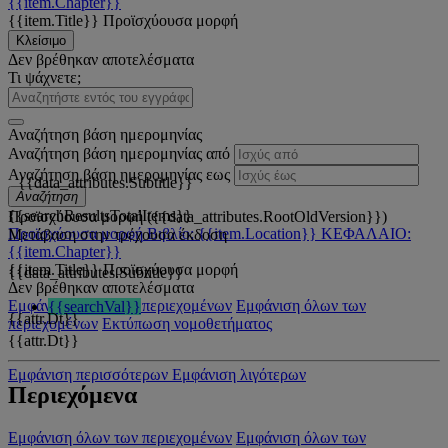
{{item.Chapter}}
{{item.Title}}
Προϊσχύουσα μορφή
Κλείσιμο
Δεν βρέθηκαν αποτελέσματα
Τι ψάχνετε;
Αναζήτηση βάση ημερομηνίας
Αναζήτηση βάση ημερομηνίας από
Αναζήτηση βάση ημερομηνίας εως
{{data_attributes.Subtitle}}
Αναζήτηση
{{searchResultsTotalItems}}
Προϊσχύουσα μορφή ({{data_attributes.RootOldVersion}})
Προϊσχύουσα μορφή
Βιβλίο: {{item.Location}}
ΚΕΦΑΛΑΙΟ:
Μετάβαση στην τρέχουσα έκδοση
{{item.Chapter}}
{{item.Title}}
Προϊσχύουσα μορφή
{{data_attributes.Subtitle}}
Δεν βρέθηκαν αποτελέσματα
Εμφάνιση όλων των περιεχομένων
Εμφάνιση όλων των
{{searchVal}}
{{attr.Dt}}
περιεχομένων
Εκτύπωση νομοθετήματος
{{attr.Dt}}
Εμφάνιση περισσότερων
Εμφάνιση λιγότερων
Περιεχόμενα
Εμφάνιση όλων των περιεχομένων
Εμφάνιση όλων των