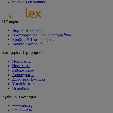
follow us on youtube
Η Εταιρία
Νομική Βιβλιοθήκη
Πλατφόρμα Νομικού Περιεχομένου
Βραβεία & Πιστοποιήσεις
Πακέτα Συνδρομών
Κατηγορίες Περιεχομένου
Νομοθεσία
Νομολογία
Βιβλιογραφία
Αρθρογραφία
Διοικητικά Έγγραφα
Υποδείγματα
Περιοδικά
Χρήσιμοι Σύνδεσμοι
www.nb.org
Επικοινωνία