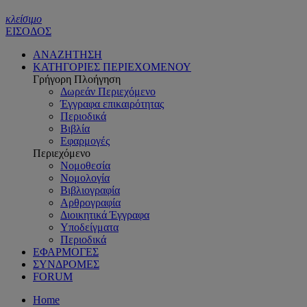
κλείσιμο
ΕΙΣΟΔΟΣ
ΑΝΑΖΗΤΗΣΗ
ΚΑΤΗΓΟΡΙΕΣ ΠΕΡΙΕΧΟΜΕΝΟΥ
Γρήγορη Πλοήγηση
Δωρεάν Περιεχόμενο
Έγγραφα επικαιρότητας
Περιοδικά
Βιβλία
Εφαρμογές
Περιεχόμενο
Νομοθεσία
Νομολογία
Βιβλιογραφία
Αρθρογραφία
Διοικητικά Έγγραφα
Υποδείγματα
Περιοδικά
ΕΦΑΡΜΟΓΕΣ
ΣΥΝΔΡΟΜΕΣ
FORUM
Home