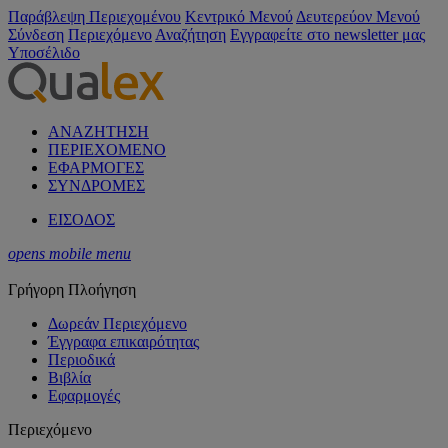
Παράβλεψη Περιεχομένου
Κεντρικό Μενού
Δευτερεύον Μενού
Σύνδεση
Περιεχόμενο
Αναζήτηση
Εγγραφείτε στο newsletter μας
Υποσέλιδο
ΑΝΑΖΗΤΗΣΗ
ΠΕΡΙΕΧΟΜΕΝΟ
ΕΦΑΡΜΟΓΕΣ
ΣΥΝΔΡΟΜΕΣ
ΕΙΣΟΔΟΣ
opens mobile menu
Γρήγορη Πλοήγηση
Δωρεάν Περιεχόμενο
Έγγραφα επικαιρότητας
Περιοδικά
Βιβλία
Εφαρμογές
Περιεχόμενο