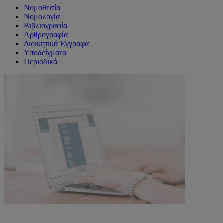
Νομοθεσία
Νομολογία
Βιβλιογραφία
Αρθρογραφία
Διοικητικά Έγγραφα
Υποδείγματα
Περιοδικά