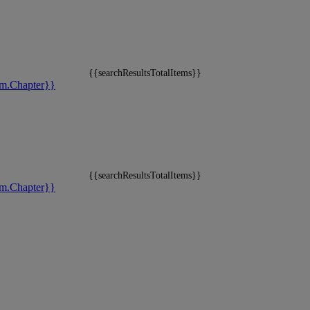
{{searchResultsTotalItems}}
m.Chapter}}
{{searchResultsTotalItems}}
m.Chapter}}