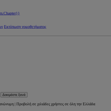
m.Chapter}}
ων
Εκτύπωση νομοθετήματος
Δοκιμάστε ξανά
ανώνυμη | Προβολή σε χιλιάδες χρήστες σε όλη την Ελλάδα