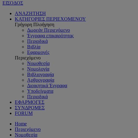
ΕΙΣΟΔΟΣ
ΑΝΑΖΗΤΗΣΗ
ΚΑΤΗΓΟΡΙΕΣ ΠΕΡΙΕΧΟΜΕΝΟΥ
Γρήγορη Πλοήγηση
Δωρεάν Περιεχόμενο
Έγγραφα επικαιρότητας
Περιοδικά
Βιβλία
Εφαρμογές
Περιεχόμενο
Νομοθεσία
Νομολογία
Βιβλιογραφία
Αρθρογραφία
Διοικητικά Έγγραφα
Υποδείγματα
Περιοδικά
ΕΦΑΡΜΟΓΕΣ
ΣΥΝΔΡΟΜΕΣ
FORUM
Home
Περιεχόμενο
Νομοθεσία