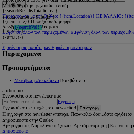
Προϊσχύουσα μορφή ({{data_attributes.RootOldVersion}})
Αναζήτηση
Μετάβαση στην τρέχουσα έκδοση
{{searchResultsTotalItems}}
Προϊσχύουσα μορφή
Βιβλίο: {{item.Location}}
ΚΕΦΑΛΑΙΟ: {{ite
{{data_attributes.Subtitle}}
{{item.Title}}
Προϊσχύουσα μορφή
Δεν βρέθηκαν αποτελέσματα
{{searchVal}}
{{attr.Dt}}
Εμφάνιση όλων των περιεχομένων
Εμφάνιση όλων των περιεχομέν
{{attr.Dt}}
Εμφάνιση περισσότερων
Εμφάνιση λιγότερων
Περιεχόμενα
Προσαρτήματα
Μετάβαση στο κείμενο
Κατεβάστε το
anchor link
Εγγραφείτε στο newsletter μας
Εγγραφή
Εγγραφήκατε επιτυχώς στο newsletter!
Επιστροφή
Η εγγραφή στο newsletter απέτυχε. Παρακαλώ δοκιμάστε αργότερα.
Δημοσιεύστε στην Qualex
Αρθρογραφία, Νομολογία ή Σχόλια | Άμεση ανάρτηση | Επώνυμη ή 
Δημοσιεύστε