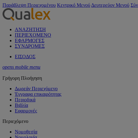
Παράβλεψη Περιεχομένου
Κεντρικό Μενού
Δευτερεύον Μενού
Σύν
ΑΝΑΖΗΤΗΣΗ
ΠΕΡΙΕΧΟΜΕΝΟ
ΕΦΑΡΜΟΓΕΣ
ΣΥΝΔΡΟΜΕΣ
ΕΙΣΟΔΟΣ
opens mobile menu
Γρήγορη Πλοήγηση
Δωρεάν Περιεχόμενο
Έγγραφα επικαιρότητας
Περιοδικά
Βιβλία
Εφαρμογές
Περιεχόμενο
Νομοθεσία
Νομολογία