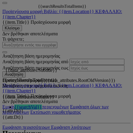
{{searchResultsTotalItems}}
Προϊσχύουσα μορφή
Βιβλίο: {{item.Location}}
ΚΕΦΑΛΑΙΟ:
{{item.Chapter}}
{{item.Title}}
Προϊσχύουσα μορφή
Κλείσιμο
Δεν βρέθηκαν αποτελέσματα
Τι ψάχνετε;
Αναζήτηση βάση ημερομηνίας
Αναζήτηση βάση ημερομηνίας από
Αναζήτηση βάση ημερομηνίας εως
{{data_attributes.Subtitle}}
Αναζήτηση
{{searchResultsTotalItems}}
Προϊσχύουσα μορφή ({{data_attributes.RootOldVersion}})
Προϊσχύουσα μορφή
Βιβλίο: {{item.Location}}
ΚΕΦΑΛΑΙΟ:
Μετάβαση στην τρέχουσα έκδοση
{{item.Chapter}}
{{item.Title}}
Προϊσχύουσα μορφή
{{data_attributes.Subtitle}}
Δεν βρέθηκαν αποτελέσματα
Εμφάνιση όλων των περιεχομένων
Εμφάνιση όλων των
{{searchVal}}
{{attr.Dt}}
περιεχομένων
Εκτύπωση νομοθετήματος
{{attr.Dt}}
Εμφάνιση περισσότερων
Εμφάνιση λιγότερων