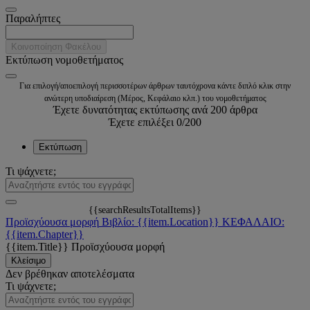
Παραλήπτες
Κοινοποίηση Φακέλου
Εκτύπωση νομοθετήματος
Για επιλογή/αποεπιλογή περισσοτέρων άρθρων ταυτόχρονα κάντε διπλό κλικ στην
ανώτερη υποδιαίρεση (Μέρος, Κεφάλαιο κλπ.) του νομοθετήματος
Έχετε δυνατότητας εκτύπωσης ανά 200 άρθρα
Έχετε επιλέξει
0
/200
Εκτύπωση
Τι ψάχνετε;
{{searchResultsTotalItems}}
Προϊσχύουσα μορφή
Βιβλίο: {{item.Location}}
ΚΕΦΑΛΑΙΟ:
{{item.Chapter}}
{{item.Title}}
Προϊσχύουσα μορφή
Κλείσιμο
Δεν βρέθηκαν αποτελέσματα
Τι ψάχνετε;