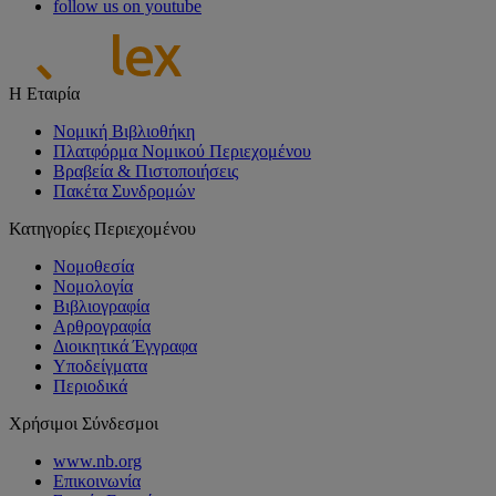
follow us on youtube
Η Εταιρία
Νομική Βιβλιοθήκη
Πλατφόρμα Νομικού Περιεχομένου
Βραβεία & Πιστοποιήσεις
Πακέτα Συνδρομών
Κατηγορίες Περιεχομένου
Νομοθεσία
Νομολογία
Βιβλιογραφία
Αρθρογραφία
Διοικητικά Έγγραφα
Υποδείγματα
Περιοδικά
Χρήσιμοι Σύνδεσμοι
www.nb.org
Επικοινωνία