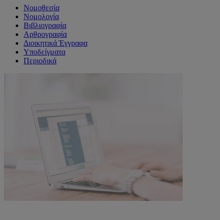
Νομοθεσία
Νομολογία
Βιβλιογραφία
Αρθρογραφία
Διοικητικά Έγγραφα
Υποδείγματα
Περιοδικά