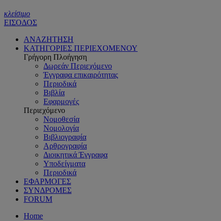
κλείσιμο
ΕΙΣΟΔΟΣ
ΑΝΑΖΗΤΗΣΗ
ΚΑΤΗΓΟΡΙΕΣ ΠΕΡΙΕΧΟΜΕΝΟΥ
Γρήγορη Πλοήγηση
Δωρεάν Περιεχόμενο
Έγγραφα επικαιρότητας
Περιοδικά
Βιβλία
Εφαρμογές
Περιεχόμενο
Νομοθεσία
Νομολογία
Βιβλιογραφία
Αρθρογραφία
Διοικητικά Έγγραφα
Υποδείγματα
Περιοδικά
ΕΦΑΡΜΟΓΕΣ
ΣΥΝΔΡΟΜΕΣ
FORUM
Home