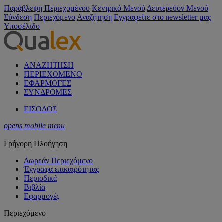
Παράβλεψη Περιεχομένου
Κεντρικό Μενού
Δευτερεύον Μενού
Σύνδεση
Περιεχόμενο
Αναζήτηση
Εγγραφείτε στο newsletter μας
Υποσέλιδο
ΑΝΑΖΗΤΗΣΗ
ΠΕΡΙΕΧΟΜΕΝΟ
ΕΦΑΡΜΟΓΕΣ
ΣΥΝΔΡΟΜΕΣ
ΕΙΣΟΔΟΣ
opens mobile menu
Γρήγορη Πλοήγηση
Δωρεάν Περιεχόμενο
Έγγραφα επικαιρότητας
Περιοδικά
Βιβλία
Εφαρμογές
Περιεχόμενο