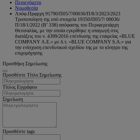
Περιεχόμενο
Νομοθεσία
Απόφ.Πρφρχη 91790/Π05/7/00036/Π/8/3/2023/2023
Τροποποίηση της υπό στοιχεία 19350/Π05/7/ 00036/
Π/18/1/2022 (Β’ 338) απόφασης του Περιφερειάρχη
Θεσσαλίας, με την οποία εγκρίθηκε η υπαγωγή στις
διατάξεις του ν. 4399/2016 επένδυσης της εταιρείας «BLUE
COMPANY Α.Ε.» με δ.τ. «BLUE COMPANY S.A.» για
την ενίσχυση επενδυτικού σχεδίου της με το κίνητρο της
επιχορήγησης
Προσθήκη Σημείωσης
Προσθέστε Τίτλο Σημείωσης
Τίτλος Εγγράφου
Σημείωση
Προσθέστε tags