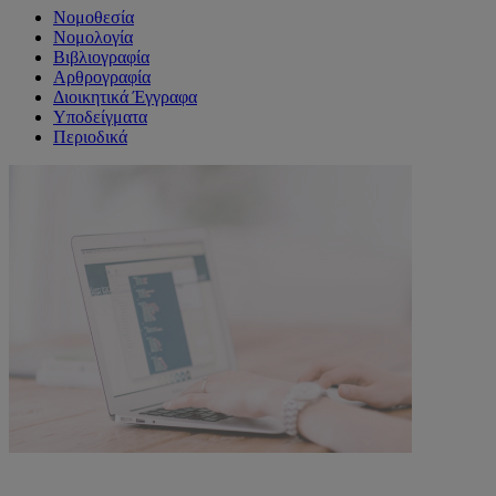
Νομοθεσία
Νομολογία
Βιβλιογραφία
Αρθρογραφία
Διοικητικά Έγγραφα
Υποδείγματα
Περιοδικά