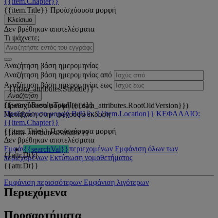
{{item.Chapter}}
{{item.Title}}
Προϊσχύουσα μορφή
Κλείσιμο
Δεν βρέθηκαν αποτελέσματα
Τι ψάχνετε;
Αναζήτηση βάση ημερομηνίας
Αναζήτηση βάση ημερομηνίας από
Αναζήτηση βάση ημερομηνίας εως
{{data_attributes.Subtitle}}
Αναζήτηση
{{searchResultsTotalItems}}
Προϊσχύουσα μορφή ({{data_attributes.RootOldVersion}})
Προϊσχύουσα μορφή
Βιβλίο: {{item.Location}}
ΚΕΦΑΛΑΙΟ:
Μετάβαση στην τρέχουσα έκδοση
{{item.Chapter}}
{{item.Title}}
Προϊσχύουσα μορφή
{{data_attributes.Subtitle}}
Δεν βρέθηκαν αποτελέσματα
Εμφάνιση όλων των περιεχομένων
Εμφάνιση όλων των
{{searchVal}}
{{attr.Dt}}
περιεχομένων
Εκτύπωση νομοθετήματος
{{attr.Dt}}
Εμφάνιση περισσότερων
Εμφάνιση λιγότερων
Περιεχόμενα
Προσαρτήματα