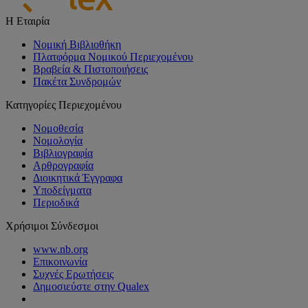
Η Εταιρία
Νομική Βιβλιοθήκη
Πλατφόρμα Νομικού Περιεχομένου
Βραβεία & Πιστοποιήσεις
Πακέτα Συνδρομών
Κατηγορίες Περιεχομένου
Νομοθεσία
Νομολογία
Βιβλιογραφία
Αρθρογραφία
Διοικητικά Έγγραφα
Υποδείγματα
Περιοδικά
Χρήσιμοι Σύνδεσμοι
www.nb.org
Επικοινωνία
Συχνές Ερωτήσεις
Δημοσιεύστε στην Qualex