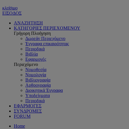
κλείσιμο
ΕΙΣΟΔΟΣ
ΑΝΑΖΗΤΗΣΗ
ΚΑΤΗΓΟΡΙΕΣ ΠΕΡΙΕΧΟΜΕΝΟΥ
Γρήγορη Πλοήγηση
Δωρεάν Περιεχόμενο
Έγγραφα επικαιρότητας
Περιοδικά
Βιβλία
Εφαρμογές
Περιεχόμενο
Νομοθεσία
Νομολογία
Βιβλιογραφία
Αρθρογραφία
Διοικητικά Έγγραφα
Υποδείγματα
Περιοδικά
ΕΦΑΡΜΟΓΕΣ
ΣΥΝΔΡΟΜΕΣ
FORUM
Home