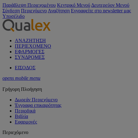
Παράβλεψη Περιεχομένου
Κεντρικό Μενού
Δευτερεύον Μενού
Σύνδεση
Περιεχόμενο
Αναζήτηση
Εγγραφείτε στο newsletter μας
Υποσέλιδο
ΑΝΑΖΗΤΗΣΗ
ΠΕΡΙΕΧΟΜΕΝΟ
ΕΦΑΡΜΟΓΕΣ
ΣΥΝΔΡΟΜΕΣ
ΕΙΣΟΔΟΣ
opens mobile menu
Γρήγορη Πλοήγηση
Δωρεάν Περιεχόμενο
Έγγραφα επικαιρότητας
Περιοδικά
Βιβλία
Εφαρμογές
Περιεχόμενο