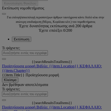
Κοινοποίηση Φακέλου
Εκτύπωση νομοθετήματος
Για επιλογή/αποεπιλογή περισσοτέρων άρθρων ταυτόχρονα κάντε διπλό κλικ στην
ανώτερη υποδιαίρεση (Μέρος, Κεφάλαιο κλπ.) του νομοθετήματος
Έχετε δυνατότητας εκτύπωσης ανά 200 άρθρα
Έχετε επιλέξει
0
/200
Εκτύπωση
Τι ψάχνετε;
{{searchResultsTotalItems}}
Προϊσχύουσα μορφή
Βιβλίο: {{item.Location}}
ΚΕΦΑΛΑΙΟ:
{{item.Chapter}}
{{item.Title}}
Προϊσχύουσα μορφή
Κλείσιμο
Δεν βρέθηκαν αποτελέσματα
Τι ψάχνετε;
{{searchResultsTotalItems}}
Προϊσχύουσα μορφή
Βιβλίο: {{item.Location}}
ΚΕΦΑΛΑΙΟ: