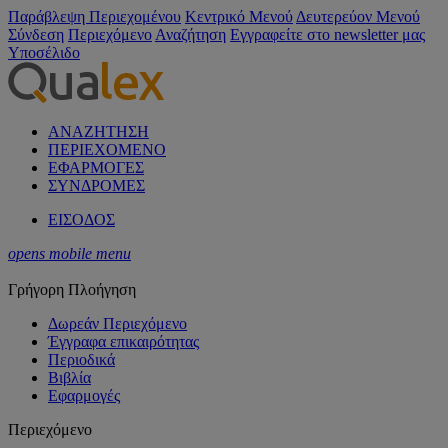
Παράβλεψη Περιεχομένου
Κεντρικό Μενού
Δευτερεύον Μενού
Σύνδεση
Περιεχόμενο
Αναζήτηση
Εγγραφείτε στο newsletter μας
Υποσέλιδο
ΑΝΑΖΗΤΗΣΗ
ΠΕΡΙΕΧΟΜΕΝΟ
ΕΦΑΡΜΟΓΕΣ
ΣΥΝΔΡΟΜΕΣ
ΕΙΣΟΔΟΣ
opens mobile menu
Γρήγορη Πλοήγηση
Δωρεάν Περιεχόμενο
Έγγραφα επικαιρότητας
Περιοδικά
Βιβλία
Εφαρμογές
Περιεχόμενο