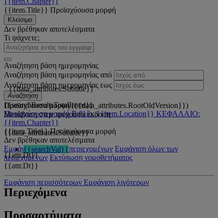
{{item.Chapter}}
{{item.Title}}
Προϊσχύουσα μορφή
Κλείσιμο
Δεν βρέθηκαν αποτελέσματα
Τι ψάχνετε;
Αναζήτηση βάση ημερομηνίας
Αναζήτηση βάση ημερομηνίας από
Αναζήτηση βάση ημερομηνίας εως
{{data_attributes.Subtitle}}
Αναζήτηση
{{searchResultsTotalItems}}
Προϊσχύουσα μορφή ({{data_attributes.RootOldVersion}})
Προϊσχύουσα μορφή
Βιβλίο: {{item.Location}}
ΚΕΦΑΛΑΙΟ:
Μετάβαση στην τρέχουσα έκδοση
{{item.Chapter}}
{{item.Title}}
Προϊσχύουσα μορφή
{{data_attributes.Subtitle}}
Δεν βρέθηκαν αποτελέσματα
Εμφάνιση όλων των περιεχομένων
Εμφάνιση όλων των
{{searchVal}}
{{attr.Dt}}
περιεχομένων
Εκτύπωση νομοθετήματος
{{attr.Dt}}
Εμφάνιση περισσότερων
Εμφάνιση λιγότερων
Περιεχόμενα
Προσαρτήματα