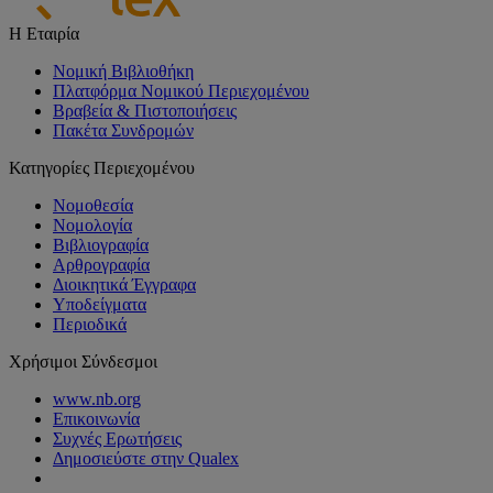
Η Εταιρία
Νομική Βιβλιοθήκη
Πλατφόρμα Νομικού Περιεχομένου
Βραβεία & Πιστοποιήσεις
Πακέτα Συνδρομών
Κατηγορίες Περιεχομένου
Νομοθεσία
Νομολογία
Βιβλιογραφία
Αρθρογραφία
Διοικητικά Έγγραφα
Υποδείγματα
Περιοδικά
Χρήσιμοι Σύνδεσμοι
www.nb.org
Επικοινωνία
Συχνές Ερωτήσεις
Δημοσιεύστε στην Qualex