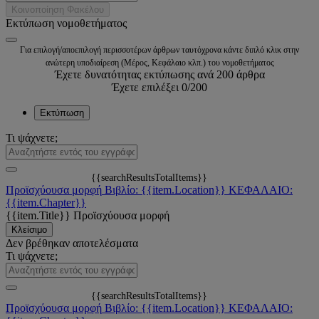
Κοινοποίηση Φακέλου
Εκτύπωση νομοθετήματος
Για επιλογή/αποεπιλογή περισσοτέρων άρθρων ταυτόχρονα κάντε διπλό κλικ στην
ανώτερη υποδιαίρεση (Μέρος, Κεφάλαιο κλπ.) του νομοθετήματος
Έχετε δυνατότητας εκτύπωσης ανά 200 άρθρα
Έχετε επιλέξει
0
/200
Εκτύπωση
Τι ψάχνετε;
{{searchResultsTotalItems}}
Προϊσχύουσα μορφή
Βιβλίο: {{item.Location}}
ΚΕΦΑΛΑΙΟ:
{{item.Chapter}}
{{item.Title}}
Προϊσχύουσα μορφή
Κλείσιμο
Δεν βρέθηκαν αποτελέσματα
Τι ψάχνετε;
{{searchResultsTotalItems}}
Προϊσχύουσα μορφή
Βιβλίο: {{item.Location}}
ΚΕΦΑΛΑΙΟ: