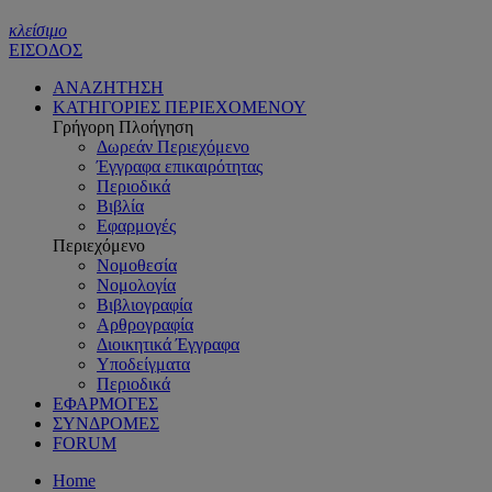
κλείσιμο
ΕΙΣΟΔΟΣ
ΑΝΑΖΗΤΗΣΗ
ΚΑΤΗΓΟΡΙΕΣ ΠΕΡΙΕΧΟΜΕΝΟΥ
Γρήγορη Πλοήγηση
Δωρεάν Περιεχόμενο
Έγγραφα επικαιρότητας
Περιοδικά
Βιβλία
Εφαρμογές
Περιεχόμενο
Νομοθεσία
Νομολογία
Βιβλιογραφία
Αρθρογραφία
Διοικητικά Έγγραφα
Υποδείγματα
Περιοδικά
ΕΦΑΡΜΟΓΕΣ
ΣΥΝΔΡΟΜΕΣ
FORUM
Home