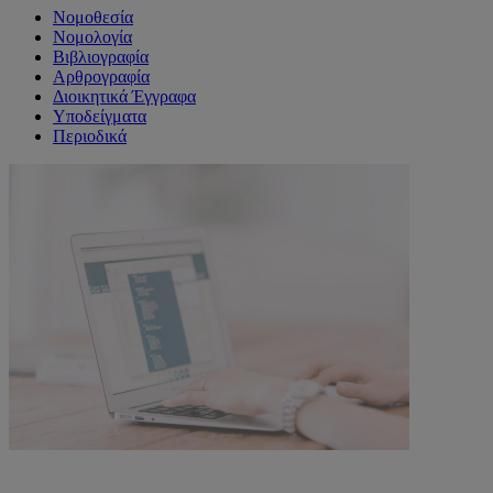
Νομοθεσία
Νομολογία
Βιβλιογραφία
Αρθρογραφία
Διοικητικά Έγγραφα
Υποδείγματα
Περιοδικά