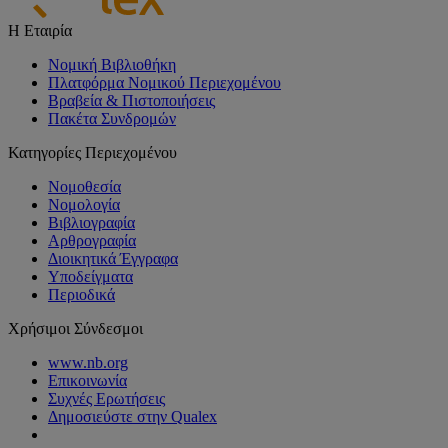
Η Εταιρία
Νομική Βιβλιοθήκη
Πλατφόρμα Νομικού Περιεχομένου
Βραβεία & Πιστοποιήσεις
Πακέτα Συνδρομών
Κατηγορίες Περιεχομένου
Νομοθεσία
Νομολογία
Βιβλιογραφία
Αρθρογραφία
Διοικητικά Έγγραφα
Υποδείγματα
Περιοδικά
Χρήσιμοι Σύνδεσμοι
www.nb.org
Επικοινωνία
Συχνές Ερωτήσεις
Δημοσιεύστε στην Qualex