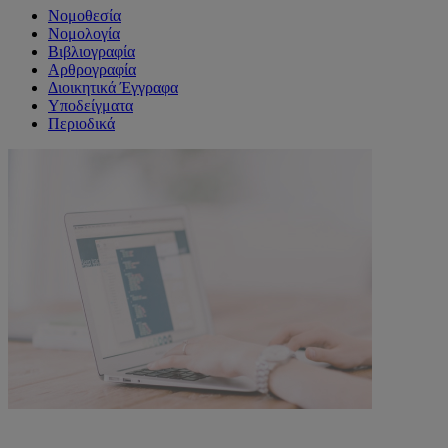
Νομοθεσία
Νομολογία
Βιβλιογραφία
Αρθρογραφία
Διοικητικά Έγγραφα
Υποδείγματα
Περιοδικά