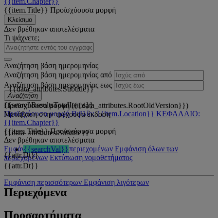
{{item.Chapter}}
{{item.Title}}
Προϊσχύουσα μορφή
Κλείσιμο
Δεν βρέθηκαν αποτελέσματα
Τι ψάχνετε;
Αναζήτηση βάση ημερομηνίας
Αναζήτηση βάση ημερομηνίας από
Αναζήτηση βάση ημερομηνίας εως
{{data_attributes.Subtitle}}
Αναζήτηση
{{searchResultsTotalItems}}
Προϊσχύουσα μορφή ({{data_attributes.RootOldVersion}})
Προϊσχύουσα μορφή
Βιβλίο: {{item.Location}}
ΚΕΦΑΛΑΙΟ:
Μετάβαση στην τρέχουσα έκδοση
{{item.Chapter}}
{{item.Title}}
Προϊσχύουσα μορφή
{{data_attributes.Subtitle}}
Δεν βρέθηκαν αποτελέσματα
Εμφάνιση όλων των περιεχομένων
Εμφάνιση όλων των
{{searchVal}}
{{attr.Dt}}
περιεχομένων
Εκτύπωση νομοθετήματος
{{attr.Dt}}
Εμφάνιση περισσότερων
Εμφάνιση λιγότερων
Περιεχόμενα
Προσαρτήματα