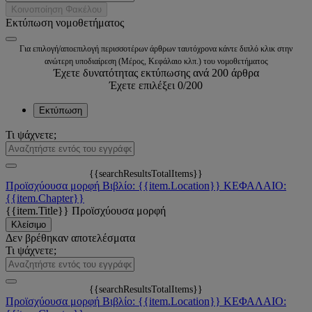
Κοινοποίηση Φακέλου
Εκτύπωση νομοθετήματος
Για επιλογή/αποεπιλογή περισσοτέρων άρθρων ταυτόχρονα κάντε διπλό κλικ στην
ανώτερη υποδιαίρεση (Μέρος, Κεφάλαιο κλπ.) του νομοθετήματος
Έχετε δυνατότητας εκτύπωσης ανά 200 άρθρα
Έχετε επιλέξει
0
/200
Εκτύπωση
Τι ψάχνετε;
{{searchResultsTotalItems}}
Προϊσχύουσα μορφή
Βιβλίο: {{item.Location}}
ΚΕΦΑΛΑΙΟ:
{{item.Chapter}}
{{item.Title}}
Προϊσχύουσα μορφή
Κλείσιμο
Δεν βρέθηκαν αποτελέσματα
Τι ψάχνετε;
{{searchResultsTotalItems}}
Προϊσχύουσα μορφή
Βιβλίο: {{item.Location}}
ΚΕΦΑΛΑΙΟ: