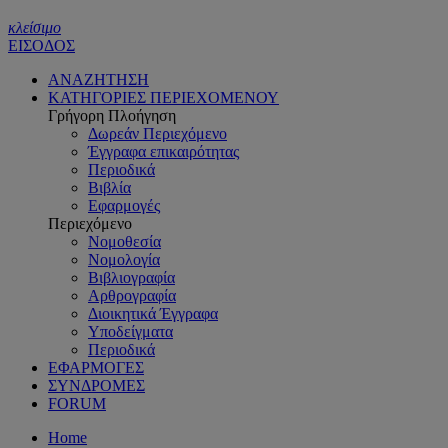
κλείσιμο
ΕΙΣΟΔΟΣ
ΑΝΑΖΗΤΗΣΗ
ΚΑΤΗΓΟΡΙΕΣ ΠΕΡΙΕΧΟΜΕΝΟΥ
Γρήγορη Πλοήγηση
Δωρεάν Περιεχόμενο
Έγγραφα επικαιρότητας
Περιοδικά
Βιβλία
Εφαρμογές
Περιεχόμενο
Νομοθεσία
Νομολογία
Βιβλιογραφία
Αρθρογραφία
Διοικητικά Έγγραφα
Υποδείγματα
Περιοδικά
ΕΦΑΡΜΟΓΕΣ
ΣΥΝΔΡΟΜΕΣ
FORUM
Home