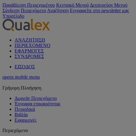
Παράβλεψη Περιεχομένου
Κεντρικό Μενού
Δευτερεύον Μενού
Σύνδεση
Περιεχόμενο
Αναζήτηση
Εγγραφείτε στο newsletter μας
Υποσέλιδο
ΑΝΑΖΗΤΗΣΗ
ΠΕΡΙΕΧΟΜΕΝΟ
ΕΦΑΡΜΟΓΕΣ
ΣΥΝΔΡΟΜΕΣ
ΕΙΣΟΔΟΣ
opens mobile menu
Γρήγορη Πλοήγηση
Δωρεάν Περιεχόμενο
Έγγραφα επικαιρότητας
Περιοδικά
Βιβλία
Εφαρμογές
Περιεχόμενο