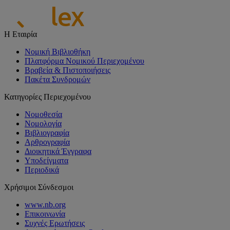
Η Εταιρία
Νομική Βιβλιοθήκη
Πλατφόρμα Νομικού Περιεχομένου
Βραβεία & Πιστοποιήσεις
Πακέτα Συνδρομών
Κατηγορίες Περιεχομένου
Νομοθεσία
Νομολογία
Βιβλιογραφία
Αρθρογραφία
Διοικητικά Έγγραφα
Υποδείγματα
Περιοδικά
Χρήσιμοι Σύνδεσμοι
www.nb.org
Επικοινωνία
Συχνές Ερωτήσεις