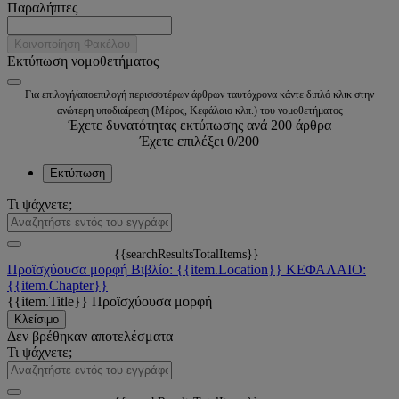
Παραλήπτες
Κοινοποίηση Φακέλου
Εκτύπωση νομοθετήματος
Για επιλογή/αποεπιλογή περισσοτέρων άρθρων ταυτόχρονα κάντε διπλό κλικ στην
ανώτερη υποδιαίρεση (Μέρος, Κεφάλαιο κλπ.) του νομοθετήματος
Έχετε δυνατότητας εκτύπωσης ανά 200 άρθρα
Έχετε επιλέξει
0
/200
Εκτύπωση
Τι ψάχνετε;
{{searchResultsTotalItems}}
Προϊσχύουσα μορφή
Βιβλίο: {{item.Location}}
ΚΕΦΑΛΑΙΟ:
{{item.Chapter}}
{{item.Title}}
Προϊσχύουσα μορφή
Κλείσιμο
Δεν βρέθηκαν αποτελέσματα
Τι ψάχνετε;