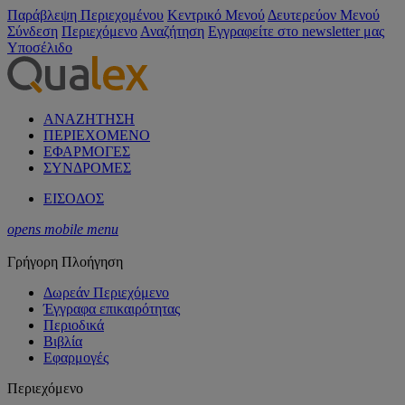
Παράβλεψη Περιεχομένου
Κεντρικό Μενού
Δευτερεύον Μενού
Σύνδεση
Περιεχόμενο
Αναζήτηση
Εγγραφείτε στο newsletter μας
Υποσέλιδο
ΑΝΑΖΗΤΗΣΗ
ΠΕΡΙΕΧΟΜΕΝΟ
ΕΦΑΡΜΟΓΕΣ
ΣΥΝΔΡΟΜΕΣ
ΕΙΣΟΔΟΣ
opens mobile menu
Γρήγορη Πλοήγηση
Δωρεάν Περιεχόμενο
Έγγραφα επικαιρότητας
Περιοδικά
Βιβλία
Εφαρμογές
Περιεχόμενο