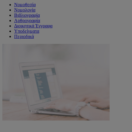
Νομοθεσία
Νομολογία
Βιβλιογραφία
Αρθρογραφία
Διοικητικά Έγγραφα
Υποδείγματα
Περιοδικά