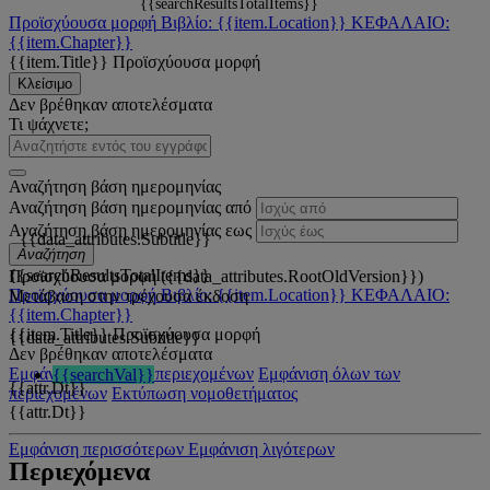
{{searchResultsTotalItems}}
Προϊσχύουσα μορφή
Βιβλίο: {{item.Location}}
ΚΕΦΑΛΑΙΟ:
{{item.Chapter}}
{{item.Title}}
Προϊσχύουσα μορφή
Κλείσιμο
Δεν βρέθηκαν αποτελέσματα
Τι ψάχνετε;
Αναζήτηση βάση ημερομηνίας
Αναζήτηση βάση ημερομηνίας από
Αναζήτηση βάση ημερομηνίας εως
{{data_attributes.Subtitle}}
Αναζήτηση
{{searchResultsTotalItems}}
Προϊσχύουσα μορφή ({{data_attributes.RootOldVersion}})
Προϊσχύουσα μορφή
Βιβλίο: {{item.Location}}
ΚΕΦΑΛΑΙΟ:
Μετάβαση στην τρέχουσα έκδοση
{{item.Chapter}}
{{item.Title}}
Προϊσχύουσα μορφή
{{data_attributes.Subtitle}}
Δεν βρέθηκαν αποτελέσματα
Εμφάνιση όλων των περιεχομένων
Εμφάνιση όλων των
{{searchVal}}
{{attr.Dt}}
περιεχομένων
Εκτύπωση νομοθετήματος
{{attr.Dt}}
Εμφάνιση περισσότερων
Εμφάνιση λιγότερων
Περιεχόμενα