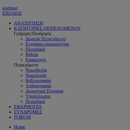
κλείσιμο
ΕΙΣΟΔΟΣ
ΑΝΑΖΗΤΗΣΗ
ΚΑΤΗΓΟΡΙΕΣ ΠΕΡΙΕΧΟΜΕΝΟΥ
Γρήγορη Πλοήγηση
Δωρεάν Περιεχόμενο
Έγγραφα επικαιρότητας
Περιοδικά
Βιβλία
Εφαρμογές
Περιεχόμενο
Νομοθεσία
Νομολογία
Βιβλιογραφία
Αρθρογραφία
Διοικητικά Έγγραφα
Υποδείγματα
Περιοδικά
ΕΦΑΡΜΟΓΕΣ
ΣΥΝΔΡΟΜΕΣ
FORUM
Home