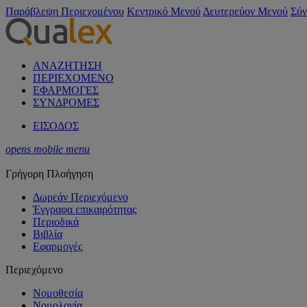
Παράβλεψη Περιεχομένου
Κεντρικό Μενού
Δευτερεύον Μενού
Σύν
ΑΝΑΖΗΤΗΣΗ
ΠΕΡΙΕΧΟΜΕΝΟ
ΕΦΑΡΜΟΓΕΣ
ΣΥΝΔΡΟΜΕΣ
ΕΙΣΟΔΟΣ
opens mobile menu
Γρήγορη Πλοήγηση
Δωρεάν Περιεχόμενο
Έγγραφα επικαιρότητας
Περιοδικά
Βιβλία
Εφαρμογές
Περιεχόμενο
Νομοθεσία
Νομολογία