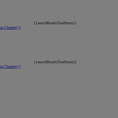
{{searchResultsTotalItems}}
m.Chapter}}
{{searchResultsTotalItems}}
m.Chapter}}