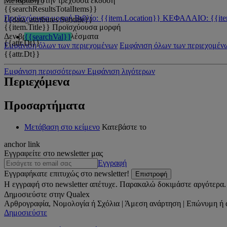
Μετάβαση στην τρέχουσα έκδοση
{{searchResultsTotalItems}}
Προϊσχύουσα μορφή
Βιβλίο: {{item.Location}}
ΚΕΦΑΛΑΙΟ: {{ite
{{data_attributes.Subtitle}}
{{item.Title}}
Προϊσχύουσα μορφή
Δεν βρέθηκαν αποτελέσματα
{{searchVal}}
{{attr.Dt}}
Εμφάνιση όλων των περιεχομένων
Εμφάνιση όλων των περιεχομέν
{{attr.Dt}}
Εμφάνιση περισσότερων
Εμφάνιση λιγότερων
Περιεχόμενα
Προσαρτήματα
Μετάβαση στο κείμενο
Κατεβάστε το
anchor link
Εγγραφείτε στο newsletter μας
Εγγραφή
Εγγραφήκατε επιτυχώς στο newsletter!
Επιστροφή
Η εγγραφή στο newsletter απέτυχε. Παρακαλώ δοκιμάστε αργότερα.
Δημοσιεύστε στην Qualex
Αρθρογραφία, Νομολογία ή Σχόλια | Άμεση ανάρτηση | Επώνυμη ή 
Δημοσιεύστε