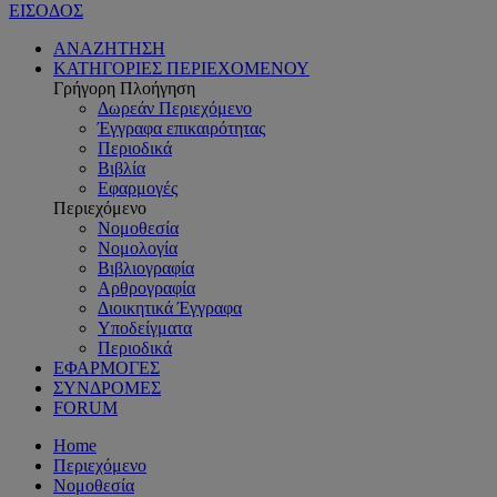
ΕΙΣΟΔΟΣ
ΑΝΑΖΗΤΗΣΗ
ΚΑΤΗΓΟΡΙΕΣ ΠΕΡΙΕΧΟΜΕΝΟΥ
Γρήγορη Πλοήγηση
Δωρεάν Περιεχόμενο
Έγγραφα επικαιρότητας
Περιοδικά
Βιβλία
Εφαρμογές
Περιεχόμενο
Νομοθεσία
Νομολογία
Βιβλιογραφία
Αρθρογραφία
Διοικητικά Έγγραφα
Υποδείγματα
Περιοδικά
ΕΦΑΡΜΟΓΕΣ
ΣΥΝΔΡΟΜΕΣ
FORUM
Home
Περιεχόμενο
Νομοθεσία