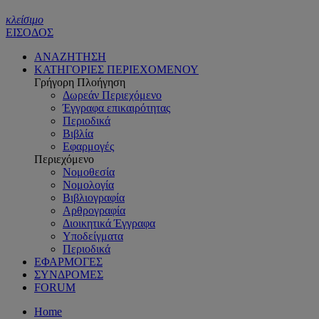
κλείσιμο
ΕΙΣΟΔΟΣ
ΑΝΑΖΗΤΗΣΗ
ΚΑΤΗΓΟΡΙΕΣ ΠΕΡΙΕΧΟΜΕΝΟΥ
Γρήγορη Πλοήγηση
Δωρεάν Περιεχόμενο
Έγγραφα επικαιρότητας
Περιοδικά
Βιβλία
Εφαρμογές
Περιεχόμενο
Νομοθεσία
Νομολογία
Βιβλιογραφία
Αρθρογραφία
Διοικητικά Έγγραφα
Υποδείγματα
Περιοδικά
ΕΦΑΡΜΟΓΕΣ
ΣΥΝΔΡΟΜΕΣ
FORUM
Home