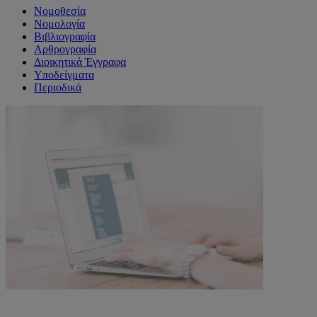
Νομοθεσία
Νομολογία
Βιβλιογραφία
Αρθρογραφία
Διοικητικά Έγγραφα
Υποδείγματα
Περιοδικά