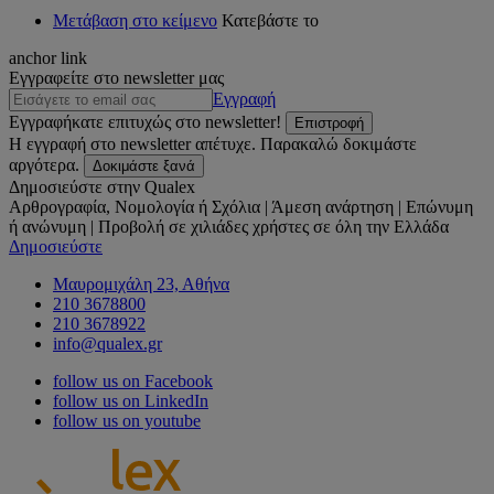
Μετάβαση στο κείμενο
Κατεβάστε το
anchor link
Εγγραφείτε στο newsletter μας
Εγγραφή
Εγγραφήκατε επιτυχώς στο newsletter!
Επιστροφή
Η εγγραφή στο newsletter απέτυχε. Παρακαλώ δοκιμάστε
αργότερα.
Δοκιμάστε ξανά
Δημοσιεύστε στην Qualex
Αρθρογραφία, Νομολογία ή Σχόλια | Άμεση ανάρτηση | Επώνυμη
ή ανώνυμη | Προβολή σε χιλιάδες χρήστες σε όλη την Ελλάδα
Δημοσιεύστε
Μαυρομιχάλη 23, Αθήνα
210 3678800
210 3678922
info@qualex.gr
follow us on Facebook
follow us on LinkedIn
follow us on youtube