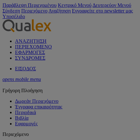
Παράβλεψη Περιεχομένου
Κεντρικό Μενού
Δευτερεύον Μενού
Σύνδεση
Περιεχόμενο
Αναζήτηση
Εγγραφείτε στο newsletter μας
Υποσέλιδο
ΑΝΑΖΗΤΗΣΗ
ΠΕΡΙΕΧΟΜΕΝΟ
ΕΦΑΡΜΟΓΕΣ
ΣΥΝΔΡΟΜΕΣ
ΕΙΣΟΔΟΣ
opens mobile menu
Γρήγορη Πλοήγηση
Δωρεάν Περιεχόμενο
Έγγραφα επικαιρότητας
Περιοδικά
Βιβλία
Εφαρμογές
Περιεχόμενο