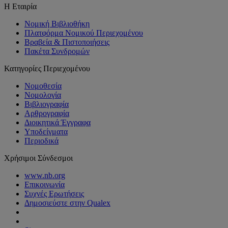
Η Εταιρία
Νομική Βιβλιοθήκη
Πλατφόρμα Νομικού Περιεχομένου
Βραβεία & Πιστοποιήσεις
Πακέτα Συνδρομών
Κατηγορίες Περιεχομένου
Νομοθεσία
Νομολογία
Βιβλιογραφία
Αρθρογραφία
Διοικητικά Έγγραφα
Υποδείγματα
Περιοδικά
Χρήσιμοι Σύνδεσμοι
www.nb.org
Επικοινωνία
Συχνές Ερωτήσεις
Δημοσιεύστε στην Qualex