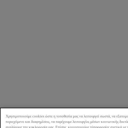
Χρησιμοποιούμε cookies ώστε η τοποθεσία μας να λειτουργεί σωστά, να εξατομ
περιεχόμενο και διαφημίσεις, να παρέχουμε λειτουργίες μέσων κοινωνικής δικτ
αναλύουμε την κυκλοφορία μας. Επίσης, κοινοποιούμε πληροφορίες σχετικά με 