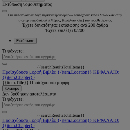
Εκτύπωση νομοθετήματος
Για επιλογή/αποεπιλογή περισσοτέρων άρθρων ταυτόχρονα κάντε διπλό κλικ στην
ανώτερη υποδιαίρεση (Μέρος, Κεφάλαιο κλπ.) του νομοθετήματος
Έχετε δυνατότητας εκτύπωσης ανά 200 άρθρα
Έχετε επιλέξει
0
/200
Εκτύπωση
Τι ψάχνετε;
{{searchResultsTotalItems}}
Προϊσχύουσα μορφή
Βιβλίο: {{item.Location}}
ΚΕΦΑΛΑΙΟ:
{{item.Chapter}}
{{item.Title}}
Προϊσχύουσα μορφή
Κλείσιμο
Δεν βρέθηκαν αποτελέσματα
Τι ψάχνετε;
{{searchResultsTotalItems}}
Προϊσχύουσα μορφή
Βιβλίο: {{item.Location}}
ΚΕΦΑΛΑΙΟ:
{{item.Chapter}}