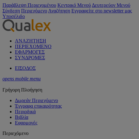
Παράβλεψη Περιεχομένου
Κεντρικό Μενού
Δευτερεύον Μενού
Σύνδεση
Περιεχόμενο
Αναζήτηση
Εγγραφείτε στο newsletter μας
Υποσέλιδο
ΑΝΑΖΗΤΗΣΗ
ΠΕΡΙΕΧΟΜΕΝΟ
ΕΦΑΡΜΟΓΕΣ
ΣΥΝΔΡΟΜΕΣ
ΕΙΣΟΔΟΣ
opens mobile menu
Γρήγορη Πλοήγηση
Δωρεάν Περιεχόμενο
Έγγραφα επικαιρότητας
Περιοδικά
Βιβλία
Εφαρμογές
Περιεχόμενο