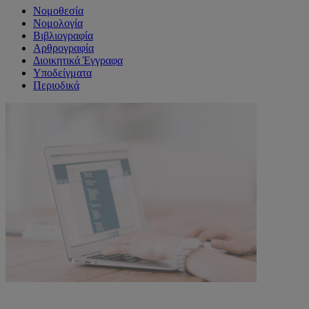
Νομοθεσία
Νομολογία
Βιβλιογραφία
Αρθρογραφία
Διοικητικά Έγγραφα
Υποδείγματα
Περιοδικά