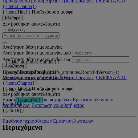
Προϊσχύουσα μορφή
Βιβλίο: {{item.Location}}
ΚΕΦΑΛΑΙΟ:
{{item.Chapter}}
{{item.Title}}
Προϊσχύουσα μορφή
Κλείσιμο
Δεν βρέθηκαν αποτελέσματα
Τι ψάχνετε;
Αναζήτηση βάση ημερομηνίας
Αναζήτηση βάση ημερομηνίας από
Αναζήτηση βάση ημερομηνίας εως
{{data_attributes.Subtitle}}
Αναζήτηση
{{searchResultsTotalItems}}
Προϊσχύουσα μορφή ({{data_attributes.RootOldVersion}})
Προϊσχύουσα μορφή
Βιβλίο: {{item.Location}}
ΚΕΦΑΛΑΙΟ:
Μετάβαση στην τρέχουσα έκδοση
{{item.Chapter}}
{{item.Title}}
Προϊσχύουσα μορφή
{{data_attributes.Subtitle}}
Δεν βρέθηκαν αποτελέσματα
Εμφάνιση όλων των περιεχομένων
Εμφάνιση όλων των
{{searchVal}}
{{attr.Dt}}
περιεχομένων
Εκτύπωση νομοθετήματος
{{attr.Dt}}
Εμφάνιση περισσότερων
Εμφάνιση λιγότερων
Περιεχόμενα