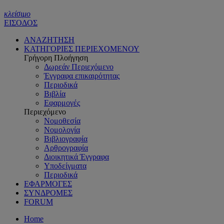
κλείσιμο
ΕΙΣΟΔΟΣ
ΑΝΑΖΗΤΗΣΗ
ΚΑΤΗΓΟΡΙΕΣ ΠΕΡΙΕΧΟΜΕΝΟΥ
Γρήγορη Πλοήγηση
Δωρεάν Περιεχόμενο
Έγγραφα επικαιρότητας
Περιοδικά
Βιβλία
Εφαρμογές
Περιεχόμενο
Νομοθεσία
Νομολογία
Βιβλιογραφία
Αρθρογραφία
Διοικητικά Έγγραφα
Υποδείγματα
Περιοδικά
ΕΦΑΡΜΟΓΕΣ
ΣΥΝΔΡΟΜΕΣ
FORUM
Home