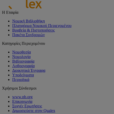
Η Εταιρία
Νομική Βιβλιοθήκη
Πλατφόρμα Νομικού Περιεχομένου
Βραβεία & Πιστοποιήσεις
Πακέτα Συνδρομών
Κατηγορίες Περιεχομένου
Νομοθεσία
Νομολογία
Βιβλιογραφία
Αρθρογραφία
Διοικητικά Έγγραφα
Υποδείγματα
Περιοδικά
Χρήσιμοι Σύνδεσμοι
www.nb.org
Επικοινωνία
Συχνές Ερωτήσεις
Δημοσιεύστε στην Qualex