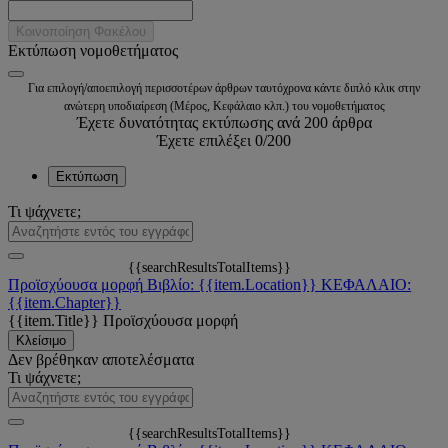
Κοινοποίηση Φακέλου
Εκτύπωση νομοθετήματος
Για επιλογή/αποεπιλογή περισσοτέρων άρθρων ταυτόχρονα κάντε διπλό κλικ στην
ανώτερη υποδιαίρεση (Μέρος, Κεφάλαιο κλπ.) του νομοθετήματος
Έχετε δυνατότητας εκτύπωσης ανά 200 άρθρα
Έχετε επιλέξει
0
/200
Εκτύπωση
Τι ψάχνετε;
{{searchResultsTotalItems}}
Προϊσχύουσα μορφή
Βιβλίο: {{item.Location}}
ΚΕΦΑΛΑΙΟ:
{{item.Chapter}}
{{item.Title}}
Προϊσχύουσα μορφή
Κλείσιμο
Δεν βρέθηκαν αποτελέσματα
Τι ψάχνετε;
{{searchResultsTotalItems}}