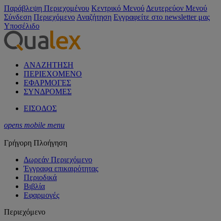
Παράβλεψη Περιεχομένου
Κεντρικό Μενού
Δευτερεύον Μενού
Σύνδεση
Περιεχόμενο
Αναζήτηση
Εγγραφείτε στο newsletter μας
Υποσέλιδο
ΑΝΑΖΗΤΗΣΗ
ΠΕΡΙΕΧΟΜΕΝΟ
ΕΦΑΡΜΟΓΕΣ
ΣΥΝΔΡΟΜΕΣ
ΕΙΣΟΔΟΣ
opens mobile menu
Γρήγορη Πλοήγηση
Δωρεάν Περιεχόμενο
Έγγραφα επικαιρότητας
Περιοδικά
Βιβλία
Εφαρμογές
Περιεχόμενο