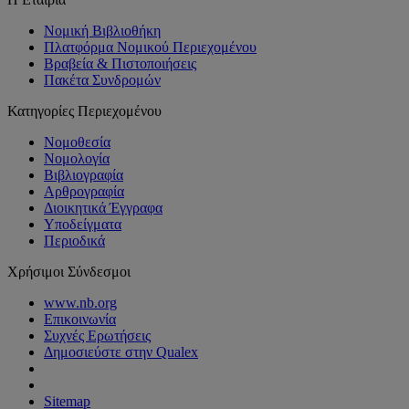
Νομική Βιβλιοθήκη
Πλατφόρμα Νομικού Περιεχομένου
Βραβεία & Πιστοποιήσεις
Πακέτα Συνδρομών
Κατηγορίες Περιεχομένου
Νομοθεσία
Νομολογία
Βιβλιογραφία
Αρθρογραφία
Διοικητικά Έγγραφα
Υποδείγματα
Περιοδικά
Χρήσιμοι Σύνδεσμοι
www.nb.org
Επικοινωνία
Συχνές Ερωτήσεις
Δημοσιεύστε στην Qualex
Sitemap