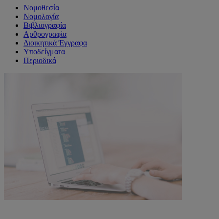
Νομοθεσία
Νομολογία
Βιβλιογραφία
Αρθρογραφία
Διοικητικά Έγγραφα
Υποδείγματα
Περιοδικά