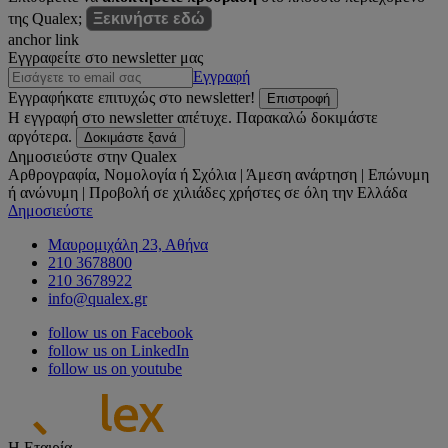
της Qualex;
Ξεκινήστε εδώ
anchor link
Εγγραφείτε στο newsletter μας
Εγγραφή
Εγγραφήκατε επιτυχώς στο newsletter!
Επιστροφή
Η εγγραφή στο newsletter απέτυχε. Παρακαλώ δοκιμάστε
αργότερα.
Δοκιμάστε ξανά
Δημοσιεύστε στην Qualex
Αρθρογραφία, Νομολογία ή Σχόλια | Άμεση ανάρτηση | Επώνυμη
ή ανώνυμη | Προβολή σε χιλιάδες χρήστες σε όλη την Ελλάδα
Δημοσιεύστε
Μαυρομιχάλη 23, Αθήνα
210 3678800
210 3678922
info@qualex.gr
follow us on Facebook
follow us on LinkedIn
follow us on youtube
Η Εταιρία