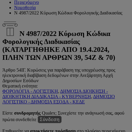
Περιεχόμενο
Νομοθεσία
Ν 4987/2022 Κύρωση Κώδικα Φορολογικής Διαδικασίας
Ν 4987/2022 Κύρωση Κώδικα
Φορολογικής Διαδικασίας
(ΚΑΤΑΡΓΗΘΗΚΕ ΑΠΟ 19.4.2024,
ΠΛΗΝ ΤΩΝ ΑΡΘΡΩΝ 39, 54Ζ & 70)
Άρθρο 54ΙΓ. Κυρώσεις για παράβαση της υποχρέωσης προς
ηλεκτρονική διαβίβαση δεδομένων στην Ανεξάρτητη Αρχή
Δημοσίων Εσόδων
Θεματική ενότητα:
ΦΟΡΟΛΟΓΙΑ - ΛΟΓΙΣΤΙΚΗ
,
ΔΗΜΟΣΙΑ ΔΙΟΙΚΗΣΗ -
ΔΙΟΙΚΗΤΙΚΗ ΔΙΑΔΙΚΑΣΙΑ - ΚΥΒΕΡΝΗΣΗ
,
ΔΗΜΟΣΙΟ
ΛΟΓΙΣΤΙΚΟ - ΔΗΜΟΣΙΑ ΕΣΟΔΑ - ΚΕΔΕ
Είστε
συνδρομητής
Qualex; Συνεχίστε την ανάγνωσή σας, αφού
πρώτα συνδεθείτε
Σύνδεση
Επιθυμείτε να
αποκτήσετε πρόσβαση
στο πλούσιο περιεχόμενο