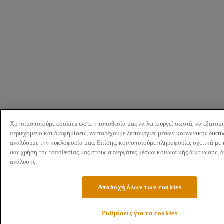
Χρησιμοποιούμε cookies ώστε η τοποθεσία μας να λειτουργεί σωστά, να εξατομ
περιεχόμενο και διαφημίσεις, να παρέχουμε λειτουργίες μέσων κοινωνικής δικτ
αναλύουμε την κυκλοφορία μας. Επίσης, κοινοποιούμε πληροφορίες σχετικά με 
σας χρήση της τοποθεσίας μας στους συνεργάτες μέσων κοινωνικής δικτύωσης, 
ανάλυσης.
Αποδοχή όλων των cookies
Ρυθμίσεις για τα cookies