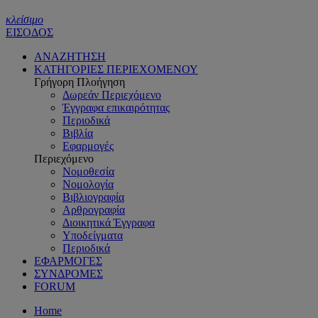
κλείσιμο
ΕΙΣΟΔΟΣ
ΑΝΑΖΗΤΗΣΗ
ΚΑΤΗΓΟΡΙΕΣ ΠΕΡΙΕΧΟΜΕΝΟΥ
Γρήγορη Πλοήγηση
Δωρεάν Περιεχόμενο
Έγγραφα επικαιρότητας
Περιοδικά
Βιβλία
Εφαρμογές
Περιεχόμενο
Νομοθεσία
Νομολογία
Βιβλιογραφία
Αρθρογραφία
Διοικητικά Έγγραφα
Υποδείγματα
Περιοδικά
ΕΦΑΡΜΟΓΕΣ
ΣΥΝΔΡΟΜΕΣ
FORUM
Home