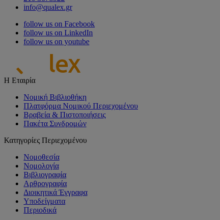
info@qualex.gr
follow us on Facebook
follow us on LinkedIn
follow us on youtube
Η Εταιρία
Νομική Βιβλιοθήκη
Πλατφόρμα Νομικού Περιεχομένου
Βραβεία & Πιστοποιήσεις
Πακέτα Συνδρομών
Κατηγορίες Περιεχομένου
Νομοθεσία
Νομολογία
Βιβλιογραφία
Αρθρογραφία
Διοικητικά Έγγραφα
Υποδείγματα
Περιοδικά