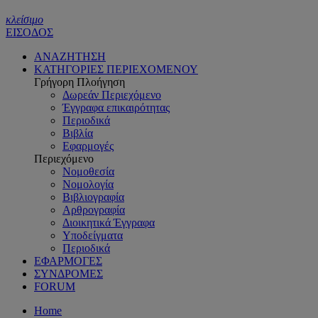
κλείσιμο
ΕΙΣΟΔΟΣ
ΑΝΑΖΗΤΗΣΗ
ΚΑΤΗΓΟΡΙΕΣ ΠΕΡΙΕΧΟΜΕΝΟΥ
Γρήγορη Πλοήγηση
Δωρεάν Περιεχόμενο
Έγγραφα επικαιρότητας
Περιοδικά
Βιβλία
Εφαρμογές
Περιεχόμενο
Νομοθεσία
Νομολογία
Βιβλιογραφία
Αρθρογραφία
Διοικητικά Έγγραφα
Υποδείγματα
Περιοδικά
ΕΦΑΡΜΟΓΕΣ
ΣΥΝΔΡΟΜΕΣ
FORUM
Home