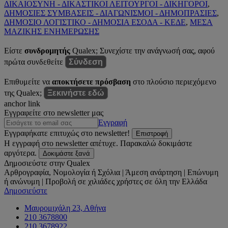
ΔΙΚΑΙΟΣΥΝΗ - ΔΙΚΑΣΤΙΚΟΙ ΛΕΙΤΟΥΡΓΟΙ - ΔΙΚΗΓΟΡΟΙ
,
ΔΗΜΟΣΙΕΣ ΣΥΜΒΑΣΕΙΣ - ΔΙΑΓΩΝΙΣΜΟΙ - ΔΗΜΟΠΡΑΣΙΕΣ
,
ΔΗΜΟΣΙΟ ΛΟΓΙΣΤΙΚΟ - ΔΗΜΟΣΙΑ ΕΣΟΔΑ - ΚΕΔΕ
,
ΜΕΣΑ
ΜΑΖΙΚΗΣ ΕΝΗΜΕΡΩΣΗΣ
Είστε
συνδρομητής
Qualex; Συνεχίστε την ανάγνωσή σας, αφού
πρώτα συνδεθείτε
Σύνδεση
Επιθυμείτε να
αποκτήσετε πρόσβαση
στο πλούσιο περιεχόμενο
της Qualex;
Ξεκινήστε εδώ
anchor link
Εγγραφείτε στο newsletter μας
Εγγραφή
Εγγραφήκατε επιτυχώς στο newsletter!
Επιστροφή
Η εγγραφή στο newsletter απέτυχε. Παρακαλώ δοκιμάστε
αργότερα.
Δοκιμάστε ξανά
Δημοσιεύστε στην Qualex
Αρθρογραφία, Νομολογία ή Σχόλια | Άμεση ανάρτηση | Επώνυμη
ή ανώνυμη | Προβολή σε χιλιάδες χρήστες σε όλη την Ελλάδα
Δημοσιεύστε
Μαυρομιχάλη 23, Αθήνα
210 3678800
210 3678922