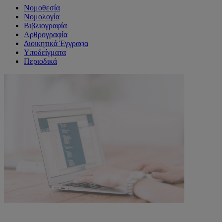
Νομοθεσία
Νομολογία
Βιβλιογραφία
Αρθρογραφία
Διοικητικά Έγγραφα
Υποδείγματα
Περιοδικά