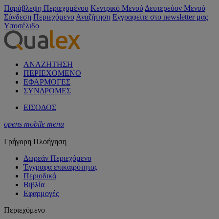
Παράβλεψη Περιεχομένου
Κεντρικό Μενού
Δευτερεύον Μενού
Σύνδεση
Περιεχόμενο
Αναζήτηση
Εγγραφείτε στο newsletter μας
Υποσέλιδο
ΑΝΑΖΗΤΗΣΗ
ΠΕΡΙΕΧΟΜΕΝΟ
ΕΦΑΡΜΟΓΕΣ
ΣΥΝΔΡΟΜΕΣ
ΕΙΣΟΔΟΣ
opens mobile menu
Γρήγορη Πλοήγηση
Δωρεάν Περιεχόμενο
Έγγραφα επικαιρότητας
Περιοδικά
Βιβλία
Εφαρμογές
Περιεχόμενο