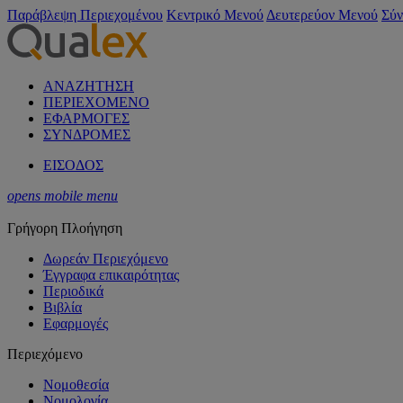
Παράβλεψη Περιεχομένου
Κεντρικό Μενού
Δευτερεύον Μενού
Σύν
ΑΝΑΖΗΤΗΣΗ
ΠΕΡΙΕΧΟΜΕΝΟ
ΕΦΑΡΜΟΓΕΣ
ΣΥΝΔΡΟΜΕΣ
ΕΙΣΟΔΟΣ
opens mobile menu
Γρήγορη Πλοήγηση
Δωρεάν Περιεχόμενο
Έγγραφα επικαιρότητας
Περιοδικά
Βιβλία
Εφαρμογές
Περιεχόμενο
Νομοθεσία
Νομολογία