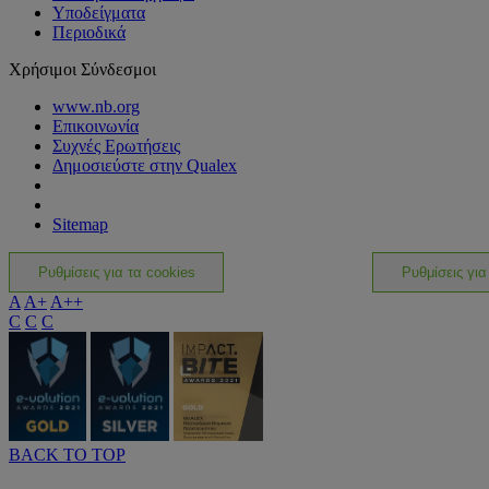
Υποδείγματα
Περιοδικά
Χρήσιμοι Σύνδεσμοι
www.nb.org
Επικοινωνία
Συχνές Ερωτήσεις
Δημοσιεύστε στην Qualex
Sitemap
Ρυθμίσεις για τα cookies
Ρυθμίσεις για
A
A+
A++
C
C
C
BACK TO TOP