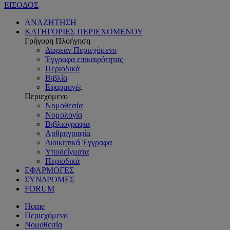
ΕΙΣΟΔΟΣ
ΑΝΑΖΗΤΗΣΗ
ΚΑΤΗΓΟΡΙΕΣ ΠΕΡΙΕΧΟΜΕΝΟΥ
Γρήγορη Πλοήγηση
Δωρεάν Περιεχόμενο
Έγγραφα επικαιρότητας
Περιοδικά
Βιβλία
Εφαρμογές
Περιεχόμενο
Νομοθεσία
Νομολογία
Βιβλιογραφία
Αρθρογραφία
Διοικητικά Έγγραφα
Υποδείγματα
Περιοδικά
ΕΦΑΡΜΟΓΕΣ
ΣΥΝΔΡΟΜΕΣ
FORUM
Home
Περιεχόμενο
Νομοθεσία