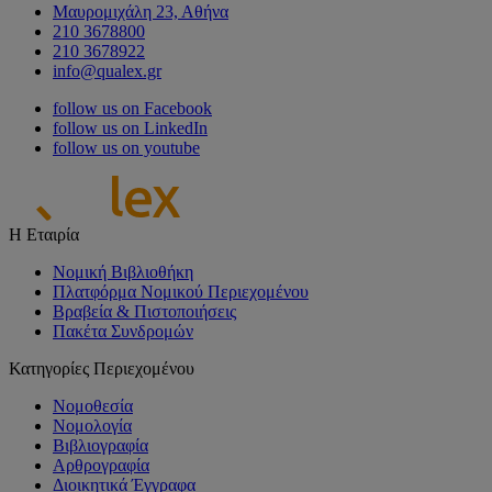
Μαυρομιχάλη 23, Αθήνα
210 3678800
210 3678922
info@qualex.gr
follow us on Facebook
follow us on LinkedIn
follow us on youtube
Η Εταιρία
Νομική Βιβλιοθήκη
Πλατφόρμα Νομικού Περιεχομένου
Βραβεία & Πιστοποιήσεις
Πακέτα Συνδρομών
Κατηγορίες Περιεχομένου
Νομοθεσία
Νομολογία
Βιβλιογραφία
Αρθρογραφία
Διοικητικά Έγγραφα