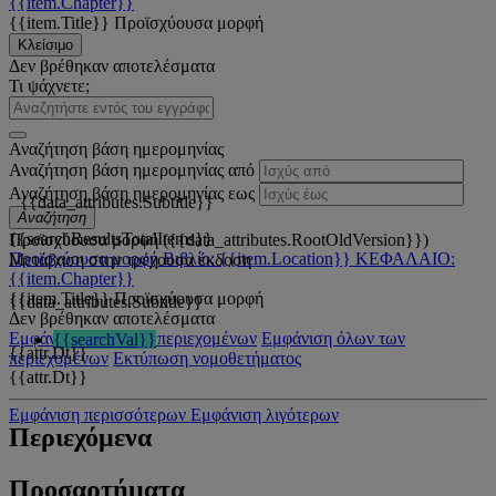
{{item.Chapter}}
{{item.Title}}
Προϊσχύουσα μορφή
Κλείσιμο
Δεν βρέθηκαν αποτελέσματα
Τι ψάχνετε;
Αναζήτηση βάση ημερομηνίας
Αναζήτηση βάση ημερομηνίας από
Αναζήτηση βάση ημερομηνίας εως
{{data_attributes.Subtitle}}
Αναζήτηση
{{searchResultsTotalItems}}
Προϊσχύουσα μορφή ({{data_attributes.RootOldVersion}})
Προϊσχύουσα μορφή
Βιβλίο: {{item.Location}}
ΚΕΦΑΛΑΙΟ:
Μετάβαση στην τρέχουσα έκδοση
{{item.Chapter}}
{{item.Title}}
Προϊσχύουσα μορφή
{{data_attributes.Subtitle}}
Δεν βρέθηκαν αποτελέσματα
Εμφάνιση όλων των περιεχομένων
Εμφάνιση όλων των
{{searchVal}}
{{attr.Dt}}
περιεχομένων
Εκτύπωση νομοθετήματος
{{attr.Dt}}
Εμφάνιση περισσότερων
Εμφάνιση λιγότερων
Περιεχόμενα
Προσαρτήματα