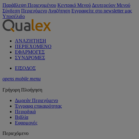
Παράβλεψη Περιεχομένου
Κεντρικό Μενού
Δευτερεύον Μενού
Σύνδεση
Περιεχόμενο
Αναζήτηση
Εγγραφείτε στο newsletter μας
Υποσέλιδο
ΑΝΑΖΗΤΗΣΗ
ΠΕΡΙΕΧΟΜΕΝΟ
ΕΦΑΡΜΟΓΕΣ
ΣΥΝΔΡΟΜΕΣ
ΕΙΣΟΔΟΣ
opens mobile menu
Γρήγορη Πλοήγηση
Δωρεάν Περιεχόμενο
Έγγραφα επικαιρότητας
Περιοδικά
Βιβλία
Εφαρμογές
Περιεχόμενο