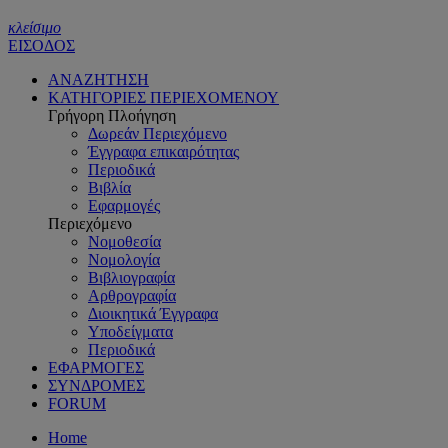
κλείσιμο
ΕΙΣΟΔΟΣ
ΑΝΑΖΗΤΗΣΗ
ΚΑΤΗΓΟΡΙΕΣ ΠΕΡΙΕΧΟΜΕΝΟΥ
Γρήγορη Πλοήγηση
Δωρεάν Περιεχόμενο
Έγγραφα επικαιρότητας
Περιοδικά
Βιβλία
Εφαρμογές
Περιεχόμενο
Νομοθεσία
Νομολογία
Βιβλιογραφία
Αρθρογραφία
Διοικητικά Έγγραφα
Υποδείγματα
Περιοδικά
ΕΦΑΡΜΟΓΕΣ
ΣΥΝΔΡΟΜΕΣ
FORUM
Home