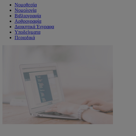
Νομοθεσία
Νομολογία
Βιβλιογραφία
Αρθρογραφία
Διοικητικά Έγγραφα
Υποδείγματα
Περιοδικά