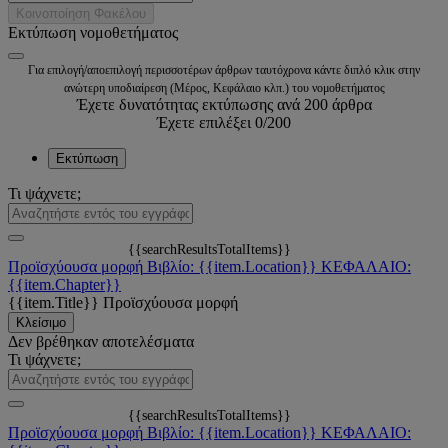
Κοινοποίηση Φακέλου
Εκτύπωση νομοθετήματος
Για επιλογή/αποεπιλογή περισσοτέρων άρθρων ταυτόχρονα κάντε διπλό κλικ στην
ανώτερη υποδιαίρεση (Μέρος, Κεφάλαιο κλπ.) του νομοθετήματος
Έχετε δυνατότητας εκτύπωσης ανά 200 άρθρα
Έχετε επιλέξει
0
/200
Εκτύπωση
Τι ψάχνετε;
{{searchResultsTotalItems}}
Προϊσχύουσα μορφή
Βιβλίο: {{item.Location}}
ΚΕΦΑΛΑΙΟ:
{{item.Chapter}}
{{item.Title}}
Προϊσχύουσα μορφή
Κλείσιμο
Δεν βρέθηκαν αποτελέσματα
Τι ψάχνετε;
{{searchResultsTotalItems}}
Προϊσχύουσα μορφή
Βιβλίο: {{item.Location}}
ΚΕΦΑΛΑΙΟ: