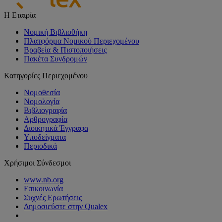
Η Εταιρία
Νομική Βιβλιοθήκη
Πλατφόρμα Νομικού Περιεχομένου
Βραβεία & Πιστοποιήσεις
Πακέτα Συνδρομών
Κατηγορίες Περιεχομένου
Νομοθεσία
Νομολογία
Βιβλιογραφία
Αρθρογραφία
Διοικητικά Έγγραφα
Υποδείγματα
Περιοδικά
Χρήσιμοι Σύνδεσμοι
www.nb.org
Επικοινωνία
Συχνές Ερωτήσεις
Δημοσιεύστε στην Qualex