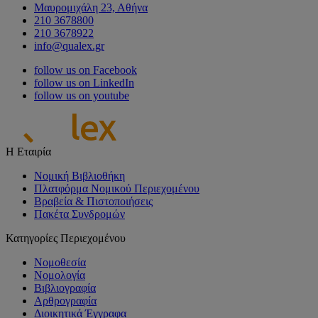
Μαυρομιχάλη 23, Αθήνα
210 3678800
210 3678922
info@qualex.gr
follow us on Facebook
follow us on LinkedIn
follow us on youtube
Η Εταιρία
Νομική Βιβλιοθήκη
Πλατφόρμα Νομικού Περιεχομένου
Βραβεία & Πιστοποιήσεις
Πακέτα Συνδρομών
Κατηγορίες Περιεχομένου
Νομοθεσία
Νομολογία
Βιβλιογραφία
Αρθρογραφία
Διοικητικά Έγγραφα