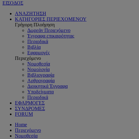
ΕΙΣΟΔΟΣ
ΑΝΑΖΗΤΗΣΗ
ΚΑΤΗΓΟΡΙΕΣ ΠΕΡΙΕΧΟΜΕΝΟΥ
Γρήγορη Πλοήγηση
Δωρεάν Περιεχόμενο
Έγγραφα επικαιρότητας
Περιοδικά
Βιβλία
Εφαρμογές
Περιεχόμενο
Νομοθεσία
Νομολογία
Βιβλιογραφία
Αρθρογραφία
Διοικητικά Έγγραφα
Υποδείγματα
Περιοδικά
ΕΦΑΡΜΟΓΕΣ
ΣΥΝΔΡΟΜΕΣ
FORUM
Home
Περιεχόμενο
Νομοθεσία