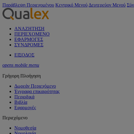
Παράβλεψη Περιεχομένου
Κεντρικό Μενού
Δευτερεύον Μενού
Σύν
ΑΝΑΖΗΤΗΣΗ
ΠΕΡΙΕΧΟΜΕΝΟ
ΕΦΑΡΜΟΓΕΣ
ΣΥΝΔΡΟΜΕΣ
ΕΙΣΟΔΟΣ
opens mobile menu
Γρήγορη Πλοήγηση
Δωρεάν Περιεχόμενο
Έγγραφα επικαιρότητας
Περιοδικά
Βιβλία
Εφαρμογές
Περιεχόμενο
Νομοθεσία
Νομολογία