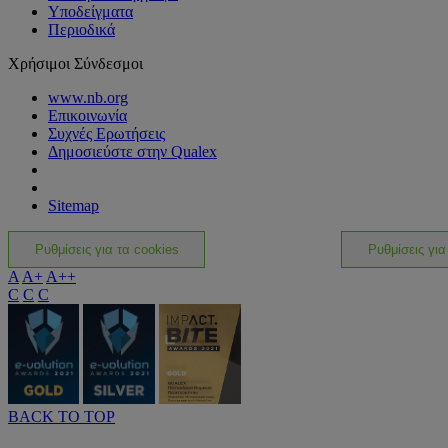
Υποδείγματα
Περιοδικά
Χρήσιμοι Σύνδεσμοι
www.nb.org
Επικοινωνία
Συχνές Ερωτήσεις
Δημοσιεύστε στην Qualex
Sitemap
Ρυθμίσεις για τα cookies
Ρυθμίσεις για
A
A+
A++
C
C
C
BACK TO TOP