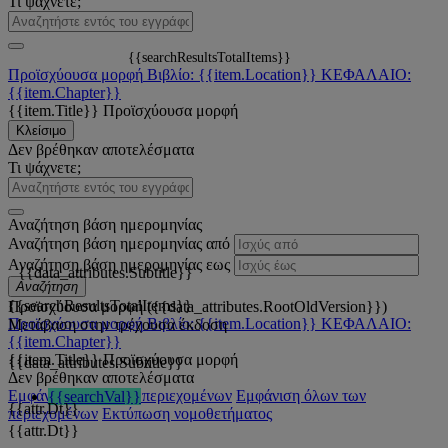
Τι ψάχνετε;
{{searchResultsTotalItems}}
Προϊσχύουσα μορφή
Βιβλίο: {{item.Location}}
ΚΕΦΑΛΑΙΟ:
{{item.Chapter}}
{{item.Title}}
Προϊσχύουσα μορφή
Κλείσιμο
Δεν βρέθηκαν αποτελέσματα
Τι ψάχνετε;
Αναζήτηση βάση ημερομηνίας
Αναζήτηση βάση ημερομηνίας από
Αναζήτηση βάση ημερομηνίας εως
{{data_attributes.Subtitle}}
Αναζήτηση
{{searchResultsTotalItems}}
Προϊσχύουσα μορφή ({{data_attributes.RootOldVersion}})
Προϊσχύουσα μορφή
Βιβλίο: {{item.Location}}
ΚΕΦΑΛΑΙΟ:
Μετάβαση στην τρέχουσα έκδοση
{{item.Chapter}}
{{item.Title}}
Προϊσχύουσα μορφή
{{data_attributes.Subtitle}}
Δεν βρέθηκαν αποτελέσματα
Εμφάνιση όλων των περιεχομένων
Εμφάνιση όλων των
{{searchVal}}
{{attr.Dt}}
περιεχομένων
Εκτύπωση νομοθετήματος
{{attr.Dt}}