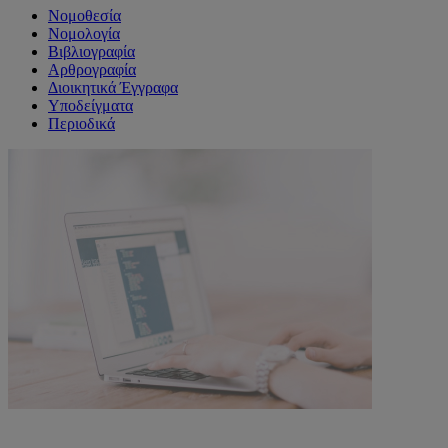
Νομοθεσία
Νομολογία
Βιβλιογραφία
Αρθρογραφία
Διοικητικά Έγγραφα
Υποδείγματα
Περιοδικά