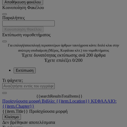
Αποθήκευση φακέλου
Κοινοποίηση Φακέλου
Παραλήπτες
Κοινοποίηση Φακέλου
Εκτύπωση νομοθετήματος
Για επιλογή/αποεπιλογή περισσοτέρων άρθρων ταυτόχρονα κάντε διπλό κλικ στην
ανώτερη υποδιαίρεση (Μέρος, Κεφάλαιο κλπ.) του νομοθετήματος
Έχετε δυνατότητας εκτύπωσης ανά 200 άρθρα
Έχετε επιλέξει
0
/200
Εκτύπωση
Τι ψάχνετε;
{{searchResultsTotalItems}}
Προϊσχύουσα μορφή
Βιβλίο: {{item.Location}}
ΚΕΦΑΛΑΙΟ:
{{item.Chapter}}
{{item.Title}}
Προϊσχύουσα μορφή
Κλείσιμο
Δεν βρέθηκαν αποτελέσματα