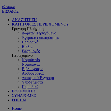
κλείσιμο
ΕΙΣΟΔΟΣ
ΑΝΑΖΗΤΗΣΗ
ΚΑΤΗΓΟΡΙΕΣ ΠΕΡΙΕΧΟΜΕΝΟΥ
Γρήγορη Πλοήγηση
Δωρεάν Περιεχόμενο
Έγγραφα επικαιρότητας
Περιοδικά
Βιβλία
Εφαρμογές
Περιεχόμενο
Νομοθεσία
Νομολογία
Βιβλιογραφία
Αρθρογραφία
Διοικητικά Έγγραφα
Υποδείγματα
Περιοδικά
ΕΦΑΡΜΟΓΕΣ
ΣΥΝΔΡΟΜΕΣ
FORUM
Home