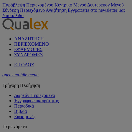
Παράβλεψη Περιεχομένου
Κεντρικό Μενού
Δευτερεύον Μενού
Σύνδεση
Περιεχόμενο
Αναζήτηση
Εγγραφείτε στο newsletter μας
Υποσέλιδο
ΑΝΑΖΗΤΗΣΗ
ΠΕΡΙΕΧΟΜΕΝΟ
ΕΦΑΡΜΟΓΕΣ
ΣΥΝΔΡΟΜΕΣ
ΕΙΣΟΔΟΣ
opens mobile menu
Γρήγορη Πλοήγηση
Δωρεάν Περιεχόμενο
Έγγραφα επικαιρότητας
Περιοδικά
Βιβλία
Εφαρμογές
Περιεχόμενο