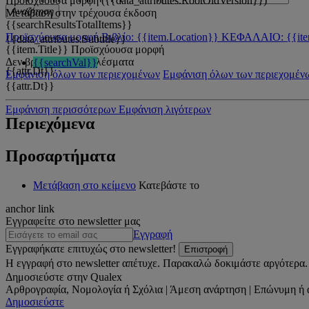
Προϊσχύουσα μορφή ({{data_attributes.RootOldVersion}})
Αναζήτηση
Μετάβαση στην τρέχουσα έκδοση
{{searchResultsTotalItems}}
Προϊσχύουσα μορφή
Βιβλίο: {{item.Location}}
ΚΕΦΑΛΑΙΟ: {{ite
{{data_attributes.Subtitle}}
{{item.Title}}
Προϊσχύουσα μορφή
Δεν βρέθηκαν αποτελέσματα
{{searchVal}}
{{attr.Dt}}
Εμφάνιση όλων των περιεχομένων
Εμφάνιση όλων των περιεχομέν
{{attr.Dt}}
Εμφάνιση περισσότερων
Εμφάνιση λιγότερων
Περιεχόμενα
Προσαρτήματα
Μετάβαση στο κείμενο
Κατεβάστε το
anchor link
Εγγραφείτε στο newsletter μας
Εγγραφή
Εγγραφήκατε επιτυχώς στο newsletter!
Επιστροφή
Η εγγραφή στο newsletter απέτυχε. Παρακαλώ δοκιμάστε αργότερα.
Δημοσιεύστε στην Qualex
Αρθρογραφία, Νομολογία ή Σχόλια | Άμεση ανάρτηση | Επώνυμη ή 
Δημοσιεύστε