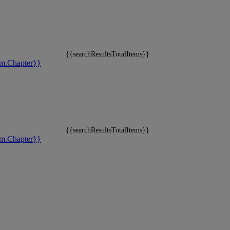
{{searchResultsTotalItems}}
m.Chapter}}
{{searchResultsTotalItems}}
m.Chapter}}