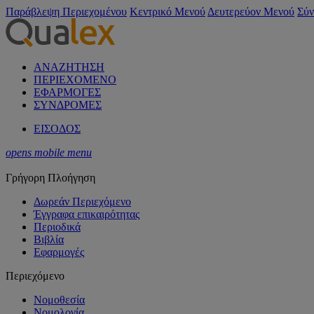
Παράβλεψη Περιεχομένου
Κεντρικό Μενού
Δευτερεύον Μενού
Σύν
ΑΝΑΖΗΤΗΣΗ
ΠΕΡΙΕΧΟΜΕΝΟ
ΕΦΑΡΜΟΓΕΣ
ΣΥΝΔΡΟΜΕΣ
ΕΙΣΟΔΟΣ
opens mobile menu
Γρήγορη Πλοήγηση
Δωρεάν Περιεχόμενο
Έγγραφα επικαιρότητας
Περιοδικά
Βιβλία
Εφαρμογές
Περιεχόμενο
Νομοθεσία
Νομολογία