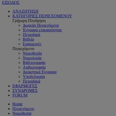
ΕΙΣΟΔΟΣ
ΑΝΑΖΗΤΗΣΗ
ΚΑΤΗΓΟΡΙΕΣ ΠΕΡΙΕΧΟΜΕΝΟΥ
Γρήγορη Πλοήγηση
Δωρεάν Περιεχόμενο
Έγγραφα επικαιρότητας
Περιοδικά
Βιβλία
Εφαρμογές
Περιεχόμενο
Νομοθεσία
Νομολογία
Βιβλιογραφία
Αρθρογραφία
Διοικητικά Έγγραφα
Υποδείγματα
Περιοδικά
ΕΦΑΡΜΟΓΕΣ
ΣΥΝΔΡΟΜΕΣ
FORUM
Home
Περιεχόμενο
Νομοθεσία