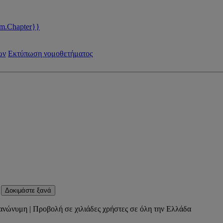
m.Chapter}}
ων
Εκτύπωση νομοθετήματος
Δοκιμάστε ξανά
ανώνυμη | Προβολή σε χιλιάδες χρήστες σε όλη την Ελλάδα