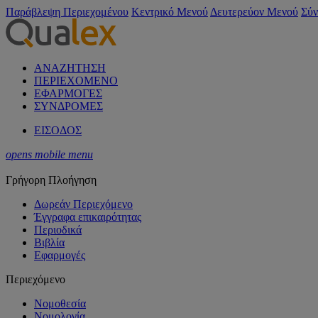
Παράβλεψη Περιεχομένου
Κεντρικό Μενού
Δευτερεύον Μενού
Σύν
ΑΝΑΖΗΤΗΣΗ
ΠΕΡΙΕΧΟΜΕΝΟ
ΕΦΑΡΜΟΓΕΣ
ΣΥΝΔΡΟΜΕΣ
ΕΙΣΟΔΟΣ
opens mobile menu
Γρήγορη Πλοήγηση
Δωρεάν Περιεχόμενο
Έγγραφα επικαιρότητας
Περιοδικά
Βιβλία
Εφαρμογές
Περιεχόμενο
Νομοθεσία
Νομολογία