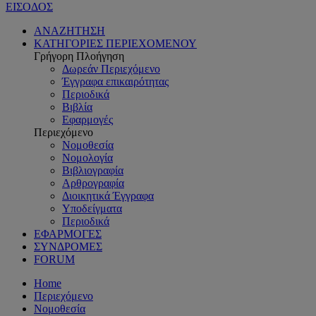
ΕΙΣΟΔΟΣ
ΑΝΑΖΗΤΗΣΗ
ΚΑΤΗΓΟΡΙΕΣ ΠΕΡΙΕΧΟΜΕΝΟΥ
Γρήγορη Πλοήγηση
Δωρεάν Περιεχόμενο
Έγγραφα επικαιρότητας
Περιοδικά
Βιβλία
Εφαρμογές
Περιεχόμενο
Νομοθεσία
Νομολογία
Βιβλιογραφία
Αρθρογραφία
Διοικητικά Έγγραφα
Υποδείγματα
Περιοδικά
ΕΦΑΡΜΟΓΕΣ
ΣΥΝΔΡΟΜΕΣ
FORUM
Home
Περιεχόμενο
Νομοθεσία