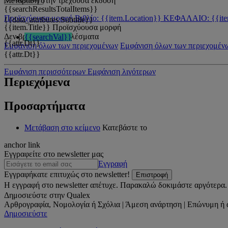
Μετάβαση στην τρέχουσα έκδοση
{{searchResultsTotalItems}}
Προϊσχύουσα μορφή
Βιβλίο: {{item.Location}}
ΚΕΦΑΛΑΙΟ: {{ite
{{data_attributes.Subtitle}}
{{item.Title}}
Προϊσχύουσα μορφή
Δεν βρέθηκαν αποτελέσματα
{{searchVal}}
{{attr.Dt}}
Εμφάνιση όλων των περιεχομένων
Εμφάνιση όλων των περιεχομέν
{{attr.Dt}}
Εμφάνιση περισσότερων
Εμφάνιση λιγότερων
Περιεχόμενα
Προσαρτήματα
Μετάβαση στο κείμενο
Κατεβάστε το
anchor link
Εγγραφείτε στο newsletter μας
Εγγραφή
Εγγραφήκατε επιτυχώς στο newsletter!
Επιστροφή
Η εγγραφή στο newsletter απέτυχε. Παρακαλώ δοκιμάστε αργότερα.
Δημοσιεύστε στην Qualex
Αρθρογραφία, Νομολογία ή Σχόλια | Άμεση ανάρτηση | Επώνυμη ή 
Δημοσιεύστε