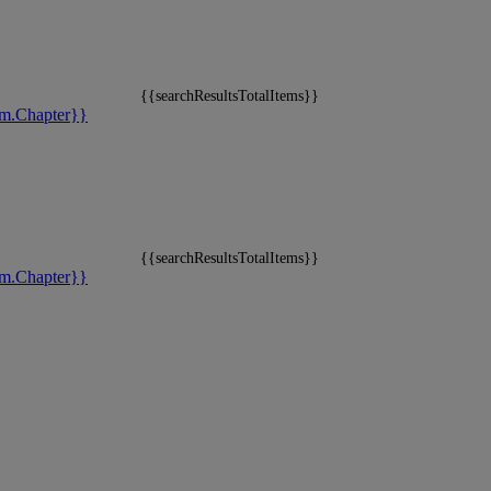
{{searchResultsTotalItems}}
m.Chapter}}
{{searchResultsTotalItems}}
m.Chapter}}