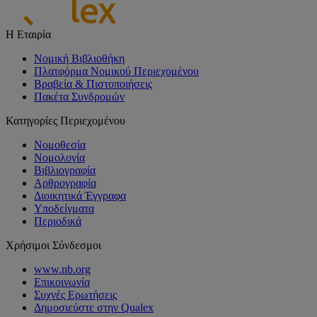
Η Εταιρία
Νομική Βιβλιοθήκη
Πλατφόρμα Νομικού Περιεχομένου
Βραβεία & Πιστοποιήσεις
Πακέτα Συνδρομών
Κατηγορίες Περιεχομένου
Νομοθεσία
Νομολογία
Βιβλιογραφία
Αρθρογραφία
Διοικητικά Έγγραφα
Υποδείγματα
Περιοδικά
Χρήσιμοι Σύνδεσμοι
www.nb.org
Επικοινωνία
Συχνές Ερωτήσεις
Δημοσιεύστε στην Qualex