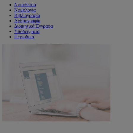
Νομοθεσία
Νομολογία
Βιβλιογραφία
Αρθρογραφία
Διοικητικά Έγγραφα
Υποδείγματα
Περιοδικά