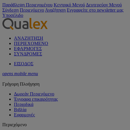
Παράβλεψη Περιεχομένου
Κεντρικό Μενού
Δευτερεύον Μενού
Σύνδεση
Περιεχόμενο
Αναζήτηση
Εγγραφείτε στο newsletter μας
Υποσέλιδο
ΑΝΑΖΗΤΗΣΗ
ΠΕΡΙΕΧΟΜΕΝΟ
ΕΦΑΡΜΟΓΕΣ
ΣΥΝΔΡΟΜΕΣ
ΕΙΣΟΔΟΣ
opens mobile menu
Γρήγορη Πλοήγηση
Δωρεάν Περιεχόμενο
Έγγραφα επικαιρότητας
Περιοδικά
Βιβλία
Εφαρμογές
Περιεχόμενο