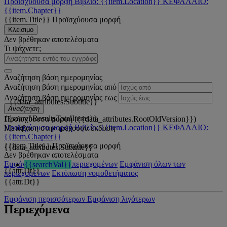
Προϊσχύουσα μορφή
Βιβλίο: {{item.Location}}
ΚΕΦΑΛΑΙΟ:
{{item.Chapter}}
{{item.Title}}
Προϊσχύουσα μορφή
Κλείσιμο
Δεν βρέθηκαν αποτελέσματα
Τι ψάχνετε;
Αναζήτηση βάση ημερομηνίας
Αναζήτηση βάση ημερομηνίας από
Αναζήτηση βάση ημερομηνίας εως
{{data_attributes.Subtitle}}
Αναζήτηση
{{searchResultsTotalItems}}
Προϊσχύουσα μορφή ({{data_attributes.RootOldVersion}})
Προϊσχύουσα μορφή
Βιβλίο: {{item.Location}}
ΚΕΦΑΛΑΙΟ:
Μετάβαση στην τρέχουσα έκδοση
{{item.Chapter}}
{{item.Title}}
Προϊσχύουσα μορφή
{{data_attributes.Subtitle}}
Δεν βρέθηκαν αποτελέσματα
Εμφάνιση όλων των περιεχομένων
Εμφάνιση όλων των
{{searchVal}}
{{attr.Dt}}
περιεχομένων
Εκτύπωση νομοθετήματος
{{attr.Dt}}
Εμφάνιση περισσότερων
Εμφάνιση λιγότερων
Περιεχόμενα