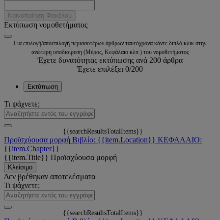
Κοινοποίηση Φακέλου
Εκτύπωση νομοθετήματος
Για επιλογή/αποεπιλογή περισσοτέρων άρθρων ταυτόχρονα κάντε διπλό κλικ στην
ανώτερη υποδιαίρεση (Μέρος, Κεφάλαιο κλπ.) του νομοθετήματος
Έχετε δυνατότητας εκτύπωσης ανά 200 άρθρα
Έχετε επιλέξει
0
/200
Εκτύπωση
Τι ψάχνετε;
{{searchResultsTotalItems}}
Προϊσχύουσα μορφή
Βιβλίο: {{item.Location}}
ΚΕΦΑΛΑΙΟ:
{{item.Chapter}}
{{item.Title}}
Προϊσχύουσα μορφή
Κλείσιμο
Δεν βρέθηκαν αποτελέσματα
Τι ψάχνετε;
{{searchResultsTotalItems}}