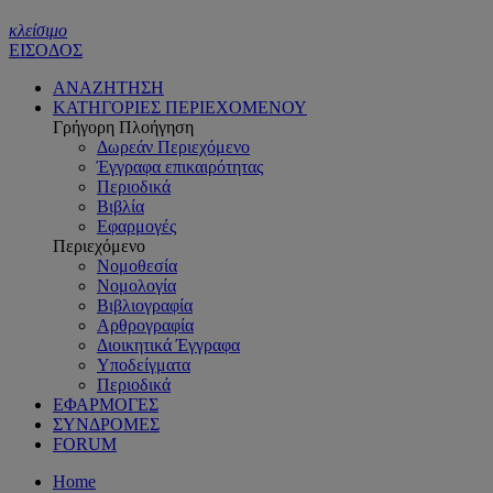
κλείσιμο
ΕΙΣΟΔΟΣ
ΑΝΑΖΗΤΗΣΗ
ΚΑΤΗΓΟΡΙΕΣ ΠΕΡΙΕΧΟΜΕΝΟΥ
Γρήγορη Πλοήγηση
Δωρεάν Περιεχόμενο
Έγγραφα επικαιρότητας
Περιοδικά
Βιβλία
Εφαρμογές
Περιεχόμενο
Νομοθεσία
Νομολογία
Βιβλιογραφία
Αρθρογραφία
Διοικητικά Έγγραφα
Υποδείγματα
Περιοδικά
ΕΦΑΡΜΟΓΕΣ
ΣΥΝΔΡΟΜΕΣ
FORUM
Home