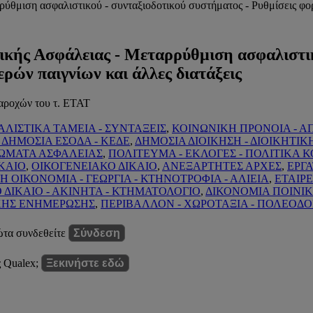
θμιση ασφαλιστικού - συνταξιοδοτικού συστήματος - Ρυθμίσεις φορο
ικής Ασφάλειας - Μεταρρύθμιση ασφαλιστικ
ερών παιγνίων και άλλες διατάξεις
αροχών του τ. ΕΤΑΤ
ΑΛΙΣΤΙΚΑ ΤΑΜΕΙΑ - ΣΥΝΤΑΞΕΙΣ
,
ΚΟΙΝΩΝΙΚΗ ΠΡΟΝΟΙΑ - 
 ΔΗΜΟΣΙΑ ΕΣΟΔΑ - ΚΕΔΕ
,
ΔΗΜΟΣΙΑ ΔΙΟΙΚΗΣΗ - ΔΙΟΙΚΗΤΙΚ
ΣΩΜΑΤΑ ΑΣΦΑΛΕΙΑΣ
,
ΠΟΛΙΤΕΥΜΑ - ΕΚΛΟΓΕΣ - ΠΟΛΙΤΙΚΑ
ΚΑΙΟ
,
ΟΙΚΟΓΕΝΕΙΑΚΟ ΔΙΚΑΙΟ
,
ΑΝΕΞΑΡΤΗΤΕΣ ΑΡΧΕΣ
,
ΕΡΓΑ
Η ΟΙΚΟΝΟΜΙΑ - ΓΕΩΡΓΙΑ - ΚΤΗΝΟΤΡΟΦΙΑ - ΑΛΙΕΙΑ
,
ΕΤΑΙΡΕ
ΔΙΚΑΙΟ - ΑΚΙΝΗΤΑ - ΚΤΗΜΑΤΟΛΟΓΙΟ
,
ΔΙΚΟΝΟΜΙΑ ΠΟΙΝΙ
ΚΗΣ ΕΝΗΜΕΡΩΣΗΣ
,
ΠΕΡΙΒΑΛΛΟΝ - ΧΩΡΟΤΑΞΙΑ - ΠΟΛΕΟΔ
ώτα συνδεθείτε
Σύνδεση
ς Qualex;
Ξεκινήστε εδώ