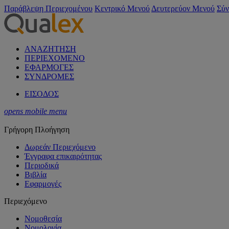
Παράβλεψη Περιεχομένου
Κεντρικό Μενού
Δευτερεύον Μενού
Σύν
ΑΝΑΖΗΤΗΣΗ
ΠΕΡΙΕΧΟΜΕΝΟ
ΕΦΑΡΜΟΓΕΣ
ΣΥΝΔΡΟΜΕΣ
ΕΙΣΟΔΟΣ
opens mobile menu
Γρήγορη Πλοήγηση
Δωρεάν Περιεχόμενο
Έγγραφα επικαιρότητας
Περιοδικά
Βιβλία
Εφαρμογές
Περιεχόμενο
Νομοθεσία
Νομολογία