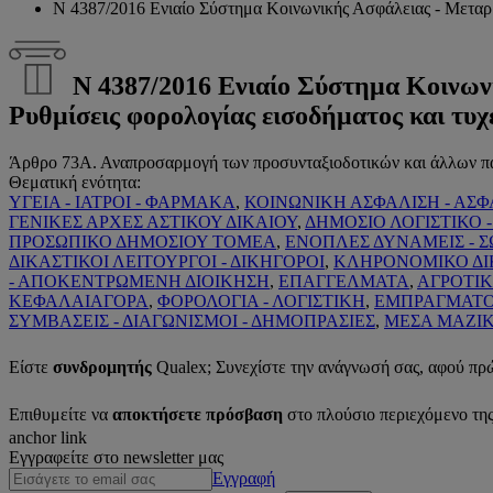
Ν 4387/2016 Ενιαίο Σύστημα Κοινωνικής Ασφάλειας - Μεταρρύ
Ν 4387/2016 Ενιαίο Σύστημα Κοινων
Ρυθμίσεις φορολογίας εισοδήματος και τυχ
Άρθρο 73Α. Αναπροσαρμογή των προσυνταξιοδοτικών και άλλων π
Θεματική ενότητα:
ΥΓΕΙΑ - ΙΑΤΡΟΙ - ΦΑΡΜΑΚΑ
,
ΚΟΙΝΩΝΙΚΗ ΑΣΦΑΛΙΣΗ - ΑΣΦ
ΓΕΝΙΚΕΣ ΑΡΧΕΣ ΑΣΤΙΚΟΥ ΔΙΚΑΙΟΥ
,
ΔΗΜΟΣΙΟ ΛΟΓΙΣΤΙΚΟ -
ΠΡΟΣΩΠΙΚΟ ΔΗΜΟΣΙΟΥ ΤΟΜΕΑ
,
ΕΝΟΠΛΕΣ ΔΥΝΑΜΕΙΣ - 
ΔΙΚΑΣΤΙΚΟΙ ΛΕΙΤΟΥΡΓΟΙ - ΔΙΚΗΓΟΡΟΙ
,
ΚΛΗΡΟΝΟΜΙΚΟ ΔΙ
- ΑΠΟΚΕΝΤΡΩΜΕΝΗ ΔΙΟΙΚΗΣΗ
,
ΕΠΑΓΓΕΛΜΑΤΑ
,
ΑΓΡΟΤΙΚ
ΚΕΦΑΛΑΙΑΓΟΡΑ
,
ΦΟΡΟΛΟΓΙΑ - ΛΟΓΙΣΤΙΚΗ
,
ΕΜΠΡΑΓΜΑΤΟ 
ΣΥΜΒΑΣΕΙΣ - ΔΙΑΓΩΝΙΣΜΟΙ - ΔΗΜΟΠΡΑΣΙΕΣ
,
ΜΕΣΑ ΜΑΖΙ
Είστε
συνδρομητής
Qualex; Συνεχίστε την ανάγνωσή σας, αφού πρ
Επιθυμείτε να
αποκτήσετε πρόσβαση
στο πλούσιο περιεχόμενο τη
anchor link
Εγγραφείτε στο newsletter μας
Εγγραφή