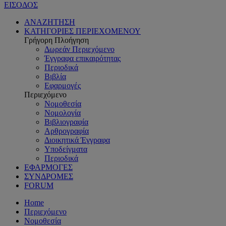
ΕΙΣΟΔΟΣ
ΑΝΑΖΗΤΗΣΗ
ΚΑΤΗΓΟΡΙΕΣ ΠΕΡΙΕΧΟΜΕΝΟΥ
Γρήγορη Πλοήγηση
Δωρεάν Περιεχόμενο
Έγγραφα επικαιρότητας
Περιοδικά
Βιβλία
Εφαρμογές
Περιεχόμενο
Νομοθεσία
Νομολογία
Βιβλιογραφία
Αρθρογραφία
Διοικητικά Έγγραφα
Υποδείγματα
Περιοδικά
ΕΦΑΡΜΟΓΕΣ
ΣΥΝΔΡΟΜΕΣ
FORUM
Home
Περιεχόμενο
Νομοθεσία