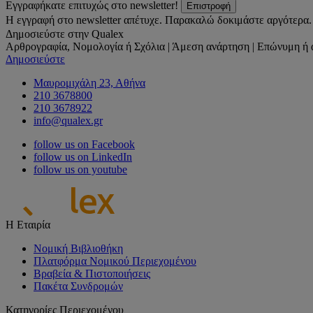
Εγγραφήκατε επιτυχώς στο newsletter!
Επιστροφή
Η εγγραφή στο newsletter απέτυχε. Παρακαλώ δοκιμάστε αργότερα.
Δημοσιεύστε στην Qualex
Αρθρογραφία, Νομολογία ή Σχόλια | Άμεση ανάρτηση | Επώνυμη ή 
Δημοσιεύστε
Μαυρομιχάλη 23, Αθήνα
210 3678800
210 3678922
info@qualex.gr
follow us on Facebook
follow us on LinkedIn
follow us on youtube
Η Εταιρία
Νομική Βιβλιοθήκη
Πλατφόρμα Νομικού Περιεχομένου
Βραβεία & Πιστοποιήσεις
Πακέτα Συνδρομών
Κατηγορίες Περιεχομένου