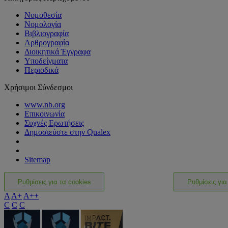
Νομοθεσία
Νομολογία
Βιβλιογραφία
Αρθρογραφία
Διοικητικά Έγγραφα
Υποδείγματα
Περιοδικά
Χρήσιμοι Σύνδεσμοι
www.nb.org
Επικοινωνία
Συχνές Ερωτήσεις
Δημοσιεύστε στην Qualex
Sitemap
Ρυθμίσεις για τα cookies
Ρυθμίσεις για
A
A+
A++
C
C
C