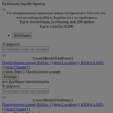
Εκτύπωση νομοθετήματος
Για επιλογή/αποεπιλογή περισσοτέρων άρθρων ταυτόχρονα κάντε διπλό κλικ στην
ανώτερη υποδιαίρεση (Μέρος, Κεφάλαιο κλπ.) του νομοθετήματος
Έχετε δυνατότητας εκτύπωσης ανά 200 άρθρα
Έχετε επιλέξει
0
/200
Εκτύπωση
Τι ψάχνετε;
{{searchResultsTotalItems}}
Προϊσχύουσα μορφή
Βιβλίο: {{item.Location}}
ΚΕΦΑΛΑΙΟ:
{{item.Chapter}}
{{item.Title}}
Προϊσχύουσα μορφή
Κλείσιμο
Δεν βρέθηκαν αποτελέσματα
Τι ψάχνετε;
{{searchResultsTotalItems}}
Προϊσχύουσα μορφή
Βιβλίο: {{item.Location}}
ΚΕΦΑΛΑΙΟ:
{{item.Chapter}}