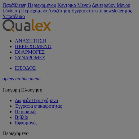
Παράβλεψη Περιεχομένου
Κεντρικό Μενού
Δευτερεύον Μενού
Σύνδεση
Περιεχόμενο
Αναζήτηση
Εγγραφείτε στο newsletter μας
Υποσέλιδο
ΑΝΑΖΗΤΗΣΗ
ΠΕΡΙΕΧΟΜΕΝΟ
ΕΦΑΡΜΟΓΕΣ
ΣΥΝΔΡΟΜΕΣ
ΕΙΣΟΔΟΣ
opens mobile menu
Γρήγορη Πλοήγηση
Δωρεάν Περιεχόμενο
Έγγραφα επικαιρότητας
Περιοδικά
Βιβλία
Εφαρμογές
Περιεχόμενο