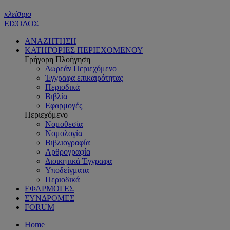
κλείσιμο
ΕΙΣΟΔΟΣ
ΑΝΑΖΗΤΗΣΗ
ΚΑΤΗΓΟΡΙΕΣ ΠΕΡΙΕΧΟΜΕΝΟΥ
Γρήγορη Πλοήγηση
Δωρεάν Περιεχόμενο
Έγγραφα επικαιρότητας
Περιοδικά
Βιβλία
Εφαρμογές
Περιεχόμενο
Νομοθεσία
Νομολογία
Βιβλιογραφία
Αρθρογραφία
Διοικητικά Έγγραφα
Υποδείγματα
Περιοδικά
ΕΦΑΡΜΟΓΕΣ
ΣΥΝΔΡΟΜΕΣ
FORUM
Home