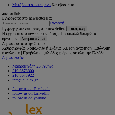
Μετάβαση στο κείμενο
Κατεβάστε το
anchor link
Εγγραφείτε στο newsletter μας
Εγγραφή
Εγγραφήκατε επιτυχώς στο newsletter!
Επιστροφή
Η εγγραφή στο newsletter απέτυχε. Παρακαλώ δοκιμάστε
αργότερα.
Δοκιμάστε ξανά
Δημοσιεύστε στην Qualex
Αρθρογραφία, Νομολογία ή Σχόλια | Άμεση ανάρτηση | Επώνυμη
ή ανώνυμη | Προβολή σε χιλιάδες χρήστες σε όλη την Ελλάδα
Δημοσιεύστε
Μαυρομιχάλη 23, Αθήνα
210 3678800
210 3678922
info@qualex.gr
follow us on Facebook
follow us on LinkedIn
follow us on youtube