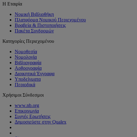
Η Εταιρία
Νομική Βιβλιοθήκη
Πλατφόρμα Νομικού Περιεχομένου
Βραβεία & Πιστοποιήσεις
Πακέτα Συνδρομών
Κατηγορίες Περιεχομένου
Νομοθεσία
Νομολογία
Βιβλιογραφία
Αρθρογραφία
Διοικητικά Έγγραφα
Υποδείγματα
Περιοδικά
Χρήσιμοι Σύνδεσμοι
www.nb.org
Επικοινωνία
Συχνές Ερωτήσεις
Δημοσιεύστε στην Qualex