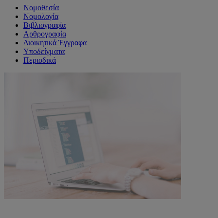
Νομοθεσία
Νομολογία
Βιβλιογραφία
Αρθρογραφία
Διοικητικά Έγγραφα
Υποδείγματα
Περιοδικά