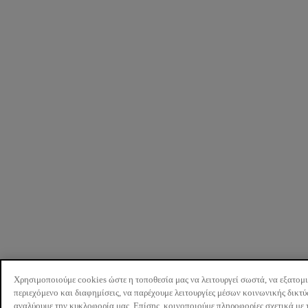
Χρησιμοποιούμε cookies ώστε η τοποθεσία μας να λειτουργεί σωστά, να εξατομ
περιεχόμενο και διαφημίσεις, να παρέχουμε λειτουργίες μέσων κοινωνικής δικτ
αναλύουμε την κυκλοφορία μας. Επίσης, κοινοποιούμε πληροφορίες σχετικά με 