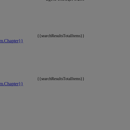
{{searchResultsTotalItems}}
m.Chapter}}
{{searchResultsTotalItems}}
m.Chapter}}