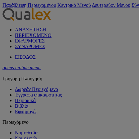
Παράβλεψη Περιεχομένου
Κεντρικό Μενού
Δευτερεύον Μενού
Σύν
ΑΝΑΖΗΤΗΣΗ
ΠΕΡΙΕΧΟΜΕΝΟ
ΕΦΑΡΜΟΓΕΣ
ΣΥΝΔΡΟΜΕΣ
ΕΙΣΟΔΟΣ
opens mobile menu
Γρήγορη Πλοήγηση
Δωρεάν Περιεχόμενο
Έγγραφα επικαιρότητας
Περιοδικά
Βιβλία
Εφαρμογές
Περιεχόμενο
Νομοθεσία
Νομολογία