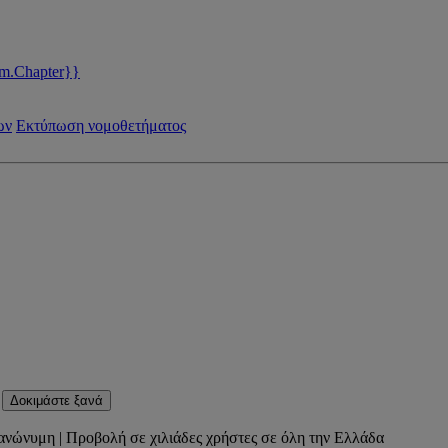
m.Chapter}}
ων
Εκτύπωση νομοθετήματος
Δοκιμάστε ξανά
ανώνυμη | Προβολή σε χιλιάδες χρήστες σε όλη την Ελλάδα