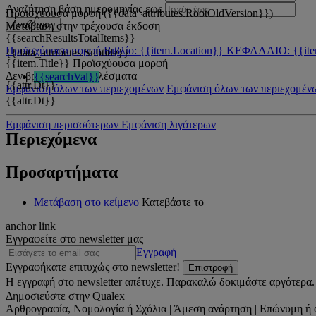
Αναζήτηση βάση ημερομηνίας εως
Προϊσχύουσα μορφή ({{data_attributes.RootOldVersion}})
Αναζήτηση
Μετάβαση στην τρέχουσα έκδοση
{{searchResultsTotalItems}}
Προϊσχύουσα μορφή
Βιβλίο: {{item.Location}}
ΚΕΦΑΛΑΙΟ: {{ite
{{data_attributes.Subtitle}}
{{item.Title}}
Προϊσχύουσα μορφή
Δεν βρέθηκαν αποτελέσματα
{{searchVal}}
{{attr.Dt}}
Εμφάνιση όλων των περιεχομένων
Εμφάνιση όλων των περιεχομέν
{{attr.Dt}}
Εμφάνιση περισσότερων
Εμφάνιση λιγότερων
Περιεχόμενα
Προσαρτήματα
Μετάβαση στο κείμενο
Κατεβάστε το
anchor link
Εγγραφείτε στο newsletter μας
Εγγραφή
Εγγραφήκατε επιτυχώς στο newsletter!
Επιστροφή
Η εγγραφή στο newsletter απέτυχε. Παρακαλώ δοκιμάστε αργότερα.
Δημοσιεύστε στην Qualex
Αρθρογραφία, Νομολογία ή Σχόλια | Άμεση ανάρτηση | Επώνυμη ή 