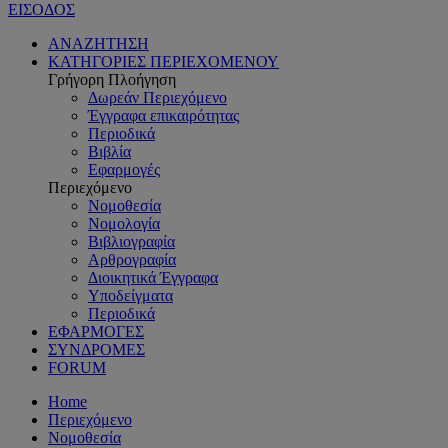
ΕΙΣΟΔΟΣ
ΑΝΑΖΗΤΗΣΗ
ΚΑΤΗΓΟΡΙΕΣ ΠΕΡΙΕΧΟΜΕΝΟΥ
Γρήγορη Πλοήγηση
Δωρεάν Περιεχόμενο
Έγγραφα επικαιρότητας
Περιοδικά
Βιβλία
Εφαρμογές
Περιεχόμενο
Νομοθεσία
Νομολογία
Βιβλιογραφία
Αρθρογραφία
Διοικητικά Έγγραφα
Υποδείγματα
Περιοδικά
ΕΦΑΡΜΟΓΕΣ
ΣΥΝΔΡΟΜΕΣ
FORUM
Home
Περιεχόμενο
Νομοθεσία