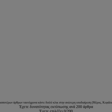
ρισσοτέρων άρθρων ταυτόχρονα κάντε διπλό κλικ στην ανώτερη υποδιαίρεση (Μέρος, Κεφάλα
Έχετε δυνατότητας εκτύπωσης ανά 200 άρθρα
Έχετε επιλέξει
0
/200