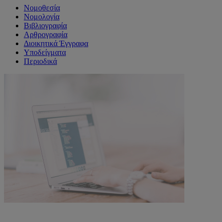
Νομοθεσία
Νομολογία
Βιβλιογραφία
Αρθρογραφία
Διοικητικά Έγγραφα
Υποδείγματα
Περιοδικά