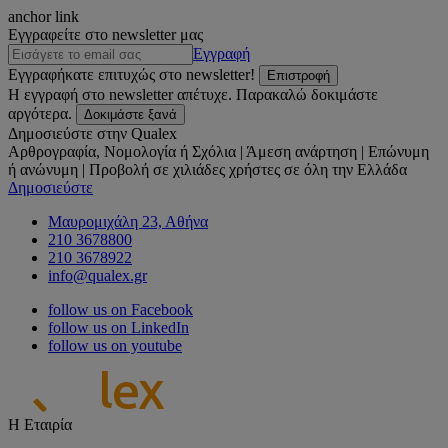
anchor link
Εγγραφείτε στο newsletter μας
Εγγραφή
Εγγραφήκατε επιτυχώς στο newsletter!
Επιστροφή
Η εγγραφή στο newsletter απέτυχε. Παρακαλώ δοκιμάστε
αργότερα.
Δοκιμάστε ξανά
Δημοσιεύστε στην Qualex
Αρθρογραφία, Νομολογία ή Σχόλια | Άμεση ανάρτηση | Επώνυμη
ή ανώνυμη | Προβολή σε χιλιάδες χρήστες σε όλη την Ελλάδα
Δημοσιεύστε
Μαυρομιχάλη 23, Αθήνα
210 3678800
210 3678922
info@qualex.gr
follow us on Facebook
follow us on LinkedIn
follow us on youtube
Η Εταιρία