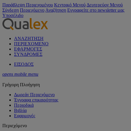
Παράβλεψη Περιεχομένου
Κεντρικό Μενού
Δευτερεύον Μενού
Σύνδεση
Περιεχόμενο
Αναζήτηση
Εγγραφείτε στο newsletter μας
Υποσέλιδο
ΑΝΑΖΗΤΗΣΗ
ΠΕΡΙΕΧΟΜΕΝΟ
ΕΦΑΡΜΟΓΕΣ
ΣΥΝΔΡΟΜΕΣ
ΕΙΣΟΔΟΣ
opens mobile menu
Γρήγορη Πλοήγηση
Δωρεάν Περιεχόμενο
Έγγραφα επικαιρότητας
Περιοδικά
Βιβλία
Εφαρμογές
Περιεχόμενο