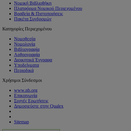
Νομική Βιβλιοθήκη
Πλατφόρμα Νομικού Περιεχομένου
Βραβεία & Πιστοποιήσεις
Πακέτα Συνδρομών
Κατηγορίες Περιεχομένου
Νομοθεσία
Νομολογία
Βιβλιογραφία
Αρθρογραφία
Διοικητικά Έγγραφα
Υποδείγματα
Περιοδικά
Χρήσιμοι Σύνδεσμοι
www.nb.org
Επικοινωνία
Συχνές Ερωτήσεις
Δημοσιεύστε στην Qualex
Sitemap