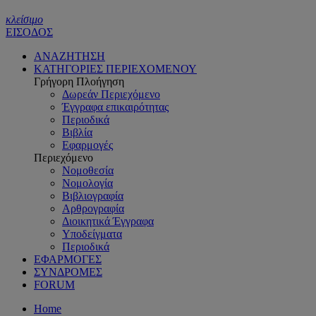
κλείσιμο
ΕΙΣΟΔΟΣ
ΑΝΑΖΗΤΗΣΗ
ΚΑΤΗΓΟΡΙΕΣ ΠΕΡΙΕΧΟΜΕΝΟΥ
Γρήγορη Πλοήγηση
Δωρεάν Περιεχόμενο
Έγγραφα επικαιρότητας
Περιοδικά
Βιβλία
Εφαρμογές
Περιεχόμενο
Νομοθεσία
Νομολογία
Βιβλιογραφία
Αρθρογραφία
Διοικητικά Έγγραφα
Υποδείγματα
Περιοδικά
ΕΦΑΡΜΟΓΕΣ
ΣΥΝΔΡΟΜΕΣ
FORUM
Home