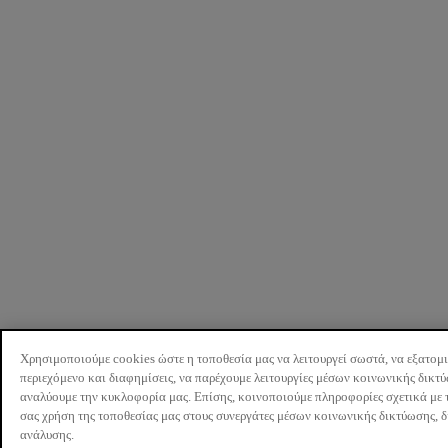
Χρησιμοποιούμε cookies ώστε η τοποθεσία μας να λειτουργεί σωστά, να εξατομ
περιεχόμενο και διαφημίσεις, να παρέχουμε λειτουργίες μέσων κοινωνικής δικτ
αναλύουμε την κυκλοφορία μας. Επίσης, κοινοποιούμε πληροφορίες σχετικά με 
σας χρήση της τοποθεσίας μας στους συνεργάτες μέσων κοινωνικής δικτύωσης, 
ανάλυσης.