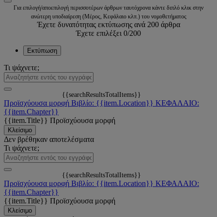
Για επιλογή/αποεπιλογή περισσοτέρων άρθρων ταυτόχρονα κάντε διπλό κλικ στην
ανώτερη υποδιαίρεση (Μέρος, Κεφάλαιο κλπ.) του νομοθετήματος
Έχετε δυνατότητας εκτύπωσης ανά 200 άρθρα
Έχετε επιλέξει
0
/200
Εκτύπωση
Τι ψάχνετε;
{{searchResultsTotalItems}}
Προϊσχύουσα μορφή
Βιβλίο: {{item.Location}}
ΚΕΦΑΛΑΙΟ:
{{item.Chapter}}
{{item.Title}}
Προϊσχύουσα μορφή
Κλείσιμο
Δεν βρέθηκαν αποτελέσματα
Τι ψάχνετε;
{{searchResultsTotalItems}}
Προϊσχύουσα μορφή
Βιβλίο: {{item.Location}}
ΚΕΦΑΛΑΙΟ:
{{item.Chapter}}
{{item.Title}}
Προϊσχύουσα μορφή
Κλείσιμο