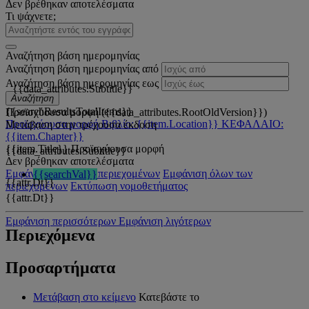
Δεν βρέθηκαν αποτελέσματα
Τι ψάχνετε;
Αναζήτηση βάση ημερομηνίας
Αναζήτηση βάση ημερομηνίας από
Αναζήτηση βάση ημερομηνίας εως
{{data_attributes.Subtitle}}
Αναζήτηση
{{searchResultsTotalItems}}
Προϊσχύουσα μορφή ({{data_attributes.RootOldVersion}})
Προϊσχύουσα μορφή
Βιβλίο: {{item.Location}}
ΚΕΦΑΛΑΙΟ:
Μετάβαση στην τρέχουσα έκδοση
{{item.Chapter}}
{{item.Title}}
Προϊσχύουσα μορφή
{{data_attributes.Subtitle}}
Δεν βρέθηκαν αποτελέσματα
Εμφάνιση όλων των περιεχομένων
Εμφάνιση όλων των
{{searchVal}}
{{attr.Dt}}
περιεχομένων
Εκτύπωση νομοθετήματος
{{attr.Dt}}
Εμφάνιση περισσότερων
Εμφάνιση λιγότερων
Περιεχόμενα
Προσαρτήματα
Μετάβαση στο κείμενο
Κατεβάστε το