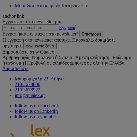
Μετάβαση στο κείμενο
Κατεβάστε το
anchor link
Εγγραφείτε στο newsletter μας
Εγγραφή
Εγγραφήκατε επιτυχώς στο newsletter!
Επιστροφή
Η εγγραφή στο newsletter απέτυχε. Παρακαλώ δοκιμάστε
αργότερα.
Δοκιμάστε ξανά
Δημοσιεύστε στην Qualex
Αρθρογραφία, Νομολογία ή Σχόλια | Άμεση ανάρτηση | Επώνυμη
ή ανώνυμη | Προβολή σε χιλιάδες χρήστες σε όλη την Ελλάδα
Δημοσιεύστε
Μαυρομιχάλη 23, Αθήνα
210 3678800
210 3678922
info@qualex.gr
follow us on Facebook
follow us on LinkedIn
follow us on youtube