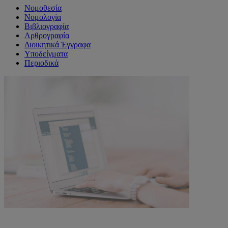
Νομοθεσία
Νομολογία
Βιβλιογραφία
Αρθρογραφία
Διοικητικά Έγγραφα
Υποδείγματα
Περιοδικά