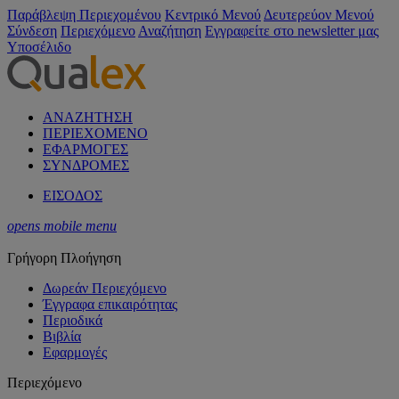
Παράβλεψη Περιεχομένου
Κεντρικό Μενού
Δευτερεύον Μενού
Σύνδεση
Περιεχόμενο
Αναζήτηση
Εγγραφείτε στο newsletter μας
Υποσέλιδο
ΑΝΑΖΗΤΗΣΗ
ΠΕΡΙΕΧΟΜΕΝΟ
ΕΦΑΡΜΟΓΕΣ
ΣΥΝΔΡΟΜΕΣ
ΕΙΣΟΔΟΣ
opens mobile menu
Γρήγορη Πλοήγηση
Δωρεάν Περιεχόμενο
Έγγραφα επικαιρότητας
Περιοδικά
Βιβλία
Εφαρμογές
Περιεχόμενο