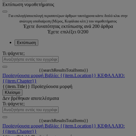
Εκτύπωση νομοθετήματος
Για επιλογή/αποεπιλογή περισσοτέρων άρθρων ταυτόχρονα κάντε διπλό κλικ στην
ανώτερη υποδιαίρεση (Μέρος, Κεφάλαιο κλπ.) του νομοθετήματος
Έχετε δυνατότητας εκτύπωσης ανά 200 άρθρα
Έχετε επιλέξει
0
/200
Εκτύπωση
Τι ψάχνετε;
{{searchResultsTotalItems}}
Προϊσχύουσα μορφή
Βιβλίο: {{item.Location}}
ΚΕΦΑΛΑΙΟ:
{{item.Chapter}}
{{item.Title}}
Προϊσχύουσα μορφή
Κλείσιμο
Δεν βρέθηκαν αποτελέσματα
Τι ψάχνετε;
{{searchResultsTotalItems}}
Προϊσχύουσα μορφή
Βιβλίο: {{item.Location}}
ΚΕΦΑΛΑΙΟ:
{{item.Chapter}}