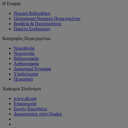
Η Εταιρία
Νομική Βιβλιοθήκη
Πλατφόρμα Νομικού Περιεχομένου
Βραβεία & Πιστοποιήσεις
Πακέτα Συνδρομών
Κατηγορίες Περιεχομένου
Νομοθεσία
Νομολογία
Βιβλιογραφία
Αρθρογραφία
Διοικητικά Έγγραφα
Υποδείγματα
Περιοδικά
Χρήσιμοι Σύνδεσμοι
www.nb.org
Επικοινωνία
Συχνές Ερωτήσεις
Δημοσιεύστε στην Qualex