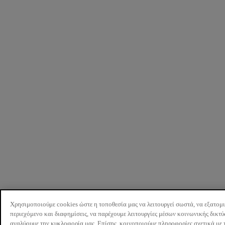
Χρησιμοποιούμε cookies ώστε η τοποθεσία μας να λειτουργεί σωστά, να εξατομ
περιεχόμενο και διαφημίσεις, να παρέχουμε λειτουργίες μέσων κοινωνικής δικτ
αναλύουμε την κυκλοφορία μας. Επίσης, κοινοποιούμε πληροφορίες σχετικά με 