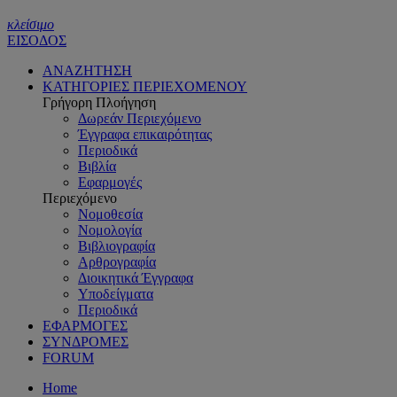
κλείσιμο
ΕΙΣΟΔΟΣ
ΑΝΑΖΗΤΗΣΗ
ΚΑΤΗΓΟΡΙΕΣ ΠΕΡΙΕΧΟΜΕΝΟΥ
Γρήγορη Πλοήγηση
Δωρεάν Περιεχόμενο
Έγγραφα επικαιρότητας
Περιοδικά
Βιβλία
Εφαρμογές
Περιεχόμενο
Νομοθεσία
Νομολογία
Βιβλιογραφία
Αρθρογραφία
Διοικητικά Έγγραφα
Υποδείγματα
Περιοδικά
ΕΦΑΡΜΟΓΕΣ
ΣΥΝΔΡΟΜΕΣ
FORUM
Home